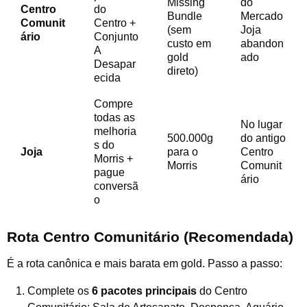
Missing
do
Centro
do
Bundle
Mercado
Comunit
Centro +
(sem
Joja
ário
Conjunto
custo em
abandon
A
gold
ado
Desapar
direto)
ecida
Compre
todas as
No lugar
melhoria
500.000g
do antigo
s do
Joja
para o
Centro
Morris +
Morris
Comunit
pague
ário
conversã
o
Rota Centro Comunitário (Recomendada)
É a rota canônica e mais barata em gold. Passo a passo:
Complete os
6 pacotes principais
do Centro