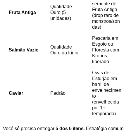
semente de
Qualidade
Fruta Antiga
Fruta Antiga
Ouro (5
(drop raro de
unidades)
monstros/son
das)
Pescaria em
Esgoto ou
Qualidade
Salmão Vazio
Floresta com
Ouro ou Irídio
Krobus
liberado
Ovas de
Esturjão em
barril de
envelhecimen
Caviar
Padrão
to
(envelhecida
por 1+
temporada)
Você só precisa entregar
5 dos 6 itens
. Estratégia comum: