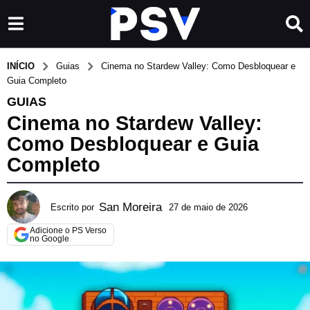
INÍCIO
Guias
Cinema no Stardew Valley: Como Desbloquear e
Guia Completo
GUIAS
Cinema no Stardew Valley:
Como Desbloquear e Guia
Completo
San Moreira
Escrito por
27 de maio de 2026
1
6
Adicione o PS Verso
d
no Google
e
j
u
n
h