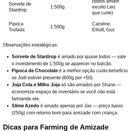
(todos amam
Sorvete de
1.500g
exceto Leo,
Stardrop
que curte)
Pipoca
Caroline,
1.500g
Trufada
Elliott, Gus
Observações estratégicas:
Sorvete de Stardrop
é amado por quase todos — vale
o investimento de 1.500g se aparecer no balcão.
Pipoca de Chocolate
é a melhor opção custo-benefício
se Jodi estiver presente (600g por +50).
Joja Cola e Milho Joja
só são amados por Shane —
economize espaço de inventário se você não está
farmando ele.
Slime Azedo
é amado apenas por Jas — preço baixo
(250g) com retorno bom para amizade com criança.
Dicas para Farming de Amizade