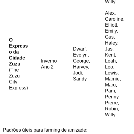
Willy
Alex,
Caroline,
Elliott,
Emily,
Gus,
O
Haley,
Express
Dwarf,
Jas,
o da
Evelyn,
Kent,
Cidade
Inverno
George,
Leah,
Zuzu
Ano 2
Harvey,
Leo,
(The
Jodi,
Lewis,
Zuzu
Sandy
Marnie,
City
Maru,
Express)
Pam,
Penny,
Pierre,
Robin,
Willy
Padrões úteis para farming de amizade: