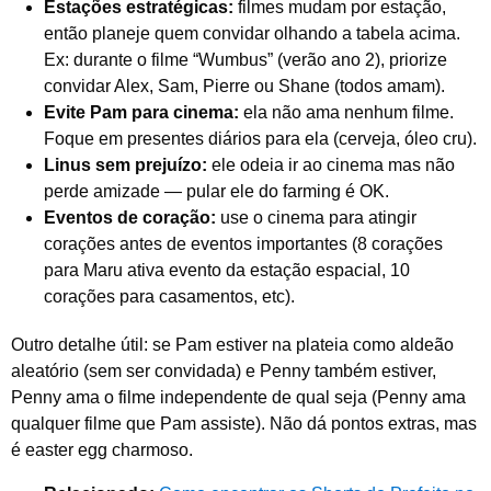
Estações estratégicas:
filmes mudam por estação,
então planeje quem convidar olhando a tabela acima.
Ex: durante o filme “Wumbus” (verão ano 2), priorize
convidar Alex, Sam, Pierre ou Shane (todos amam).
Evite Pam para cinema:
ela não ama nenhum filme.
Foque em presentes diários para ela (cerveja, óleo cru).
Linus sem prejuízo:
ele odeia ir ao cinema mas não
perde amizade — pular ele do farming é OK.
Eventos de coração:
use o cinema para atingir
corações antes de eventos importantes (8 corações
para Maru ativa evento da estação espacial, 10
corações para casamentos, etc).
Outro detalhe útil: se Pam estiver na plateia como aldeão
aleatório (sem ser convidada) e Penny também estiver,
Penny ama o filme independente de qual seja (Penny ama
qualquer filme que Pam assiste). Não dá pontos extras, mas
é easter egg charmoso.