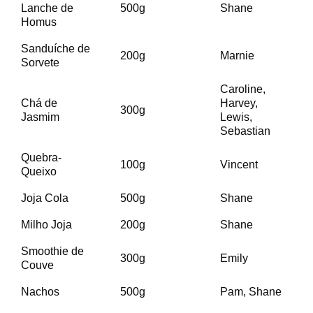
Lanche de
500g
Shane
Homus
Sanduíche de
200g
Marnie
Sorvete
Caroline,
Chá de
Harvey,
300g
Jasmim
Lewis,
Sebastian
Quebra-
100g
Vincent
Queixo
Joja Cola
500g
Shane
Milho Joja
200g
Shane
Smoothie de
300g
Emily
Couve
Nachos
500g
Pam, Shane