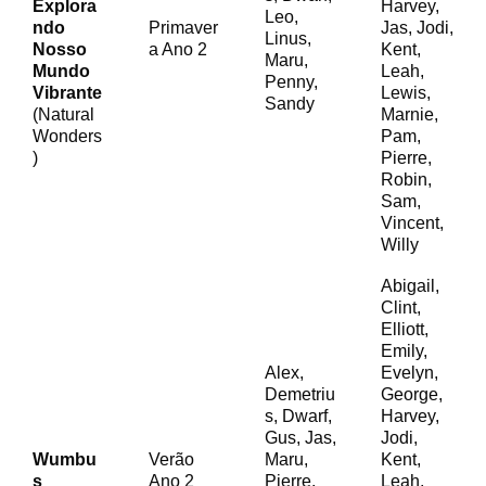
Explora
Harvey,
Leo,
ndo
Primaver
Jas, Jodi,
Linus,
Nosso
a Ano 2
Kent,
Maru,
Mundo
Leah,
Penny,
Vibrante
Lewis,
Sandy
(Natural
Marnie,
Wonders
Pam,
)
Pierre,
Robin,
Sam,
Vincent,
Willy
Abigail,
Clint,
Elliott,
Emily,
Alex,
Evelyn,
Demetriu
George,
s, Dwarf,
Harvey,
Gus, Jas,
Jodi,
Wumbu
Verão
Maru,
Kent,
s
Ano 2
Pierre,
Leah,