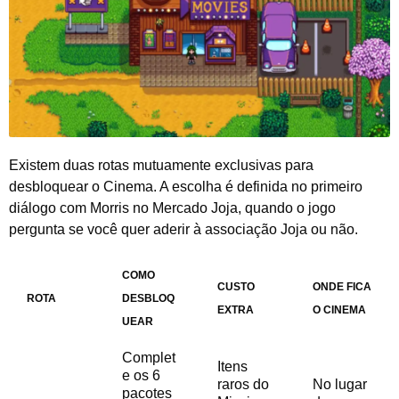
Existem duas rotas mutuamente exclusivas para
desbloquear o Cinema. A escolha é definida no primeiro
diálogo com Morris no Mercado Joja, quando o jogo
pergunta se você quer aderir à associação Joja ou não.
COMO
CUSTO
ONDE FICA
ROTA
DESBLOQ
EXTRA
O CINEMA
UEAR
Complet
Itens
e os 6
raros do
No lugar
pacotes