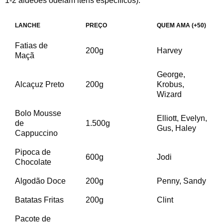
1-2 aldeões odeiam itens específicos):
LANCHE
PREÇO
QUEM AMA (+50)
Fatias de
200g
Harvey
Maçã
George,
Alcaçuz Preto
200g
Krobus,
Wizard
Bolo Mousse
Elliott, Evelyn,
de
1.500g
Gus, Haley
Cappuccino
Pipoca de
600g
Jodi
Chocolate
Algodão Doce
200g
Penny, Sandy
Batatas Fritas
200g
Clint
Pacote de