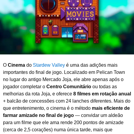
o
d
e
2
0
2
6
O
Cinema
do
Stardew Valley
é uma das adições mais
importantes do final de jogo. Localizado em Pelican Town
no lugar do antigo Mercado Joja, ele abre apenas após o
jogador completar o
Centro Comunitário
ou todas as
melhorias da rota Joja, e oferece
8 filmes em rotação anual
+ balcão de concessões com 24 lanches diferentes. Mais do
que entretenimento, o cinema é o método
mais eficiente de
farmar amizade no final de jogo
— convidar um aldeão
para um filme que ele ama rende 200 pontos de amizade
(cerca de 2,5 corações) numa única tarde, mais que