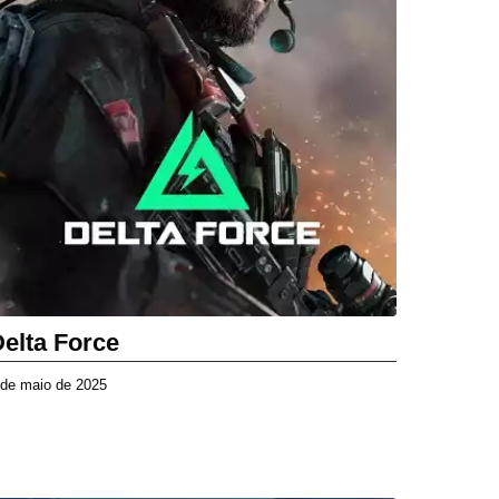
2
6
Delta Force
 de maio de 2025
3
d
e
m
a
i