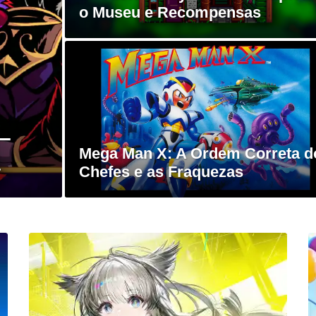
o Museu e Recompensas
 –
Mega Man X: A Ordem Correta d
a
Chefes e as Fraquezas