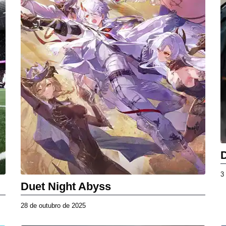
2
0
2
5
3
Duet Night Abyss
28 de outubro de 2025
2
8
d