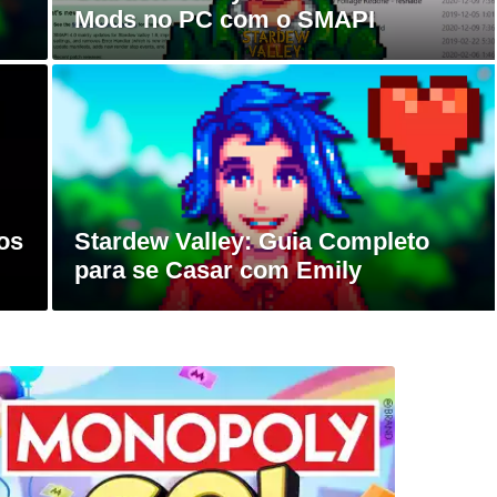
Mods no PC com o SMAPI
os
Stardew Valley: Guia Completo
para se Casar com Emily