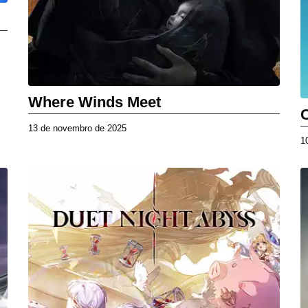
Where Winds Meet
13 de novembro de 2025
1
1
3
d
e
n
o
v
e
m
b
r
o
d
e