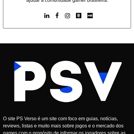
ajudar a comunidade gamer brasileira.
O site PS Verso é um site com foco em guias, notícias,
reviews, listas e muito mais sobre jogos e o mercado dos
games com o propósito de informar os jogadores sobre as