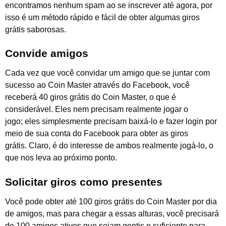
encontramos nenhum spam ao se inscrever até agora, por
isso é um método rápido e fácil de obter algumas giros
grátis saborosas.
Convide amigos
Cada vez que você convidar um amigo que se juntar com
sucesso ao Coin Master através do Facebook, você
receberá 40 giros grátis do Coin Master, o que é
considerável. Eles nem precisam realmente jogar o
jogo; eles simplesmente precisam baixá-lo e fazer login por
meio de sua conta do Facebook para obter as giros
grátis. Claro, é do interesse de ambos realmente jogá-lo, o
que nos leva ao próximo ponto.
Solicitar giros como presentes
Você pode obter até 100 giros grátis do Coin Master por dia
de amigos, mas para chegar a essas alturas, você precisará
de 100 amigos ativos que sejam gentis o suficiente para