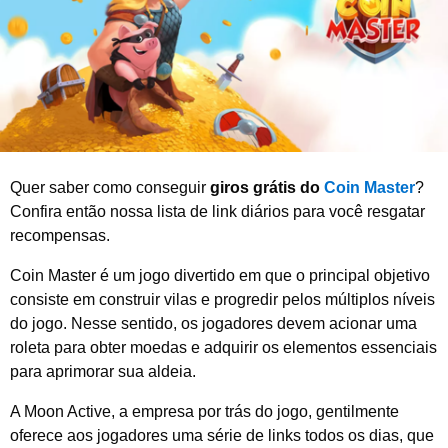
e
2
0
2
6
Quer saber como conseguir
giros
grátis do
Coin Master
?
Confira então nossa lista de link diários para você resgatar
recompensas.
Coin Master é um jogo divertido em que o principal objetivo
consiste em construir vilas e progredir pelos múltiplos níveis
do jogo. Nesse sentido, os jogadores devem acionar uma
roleta para obter moedas e adquirir os elementos essenciais
para aprimorar sua aldeia.
A Moon Active, a empresa por trás do jogo, gentilmente
oferece aos jogadores uma série de links todos os dias, que