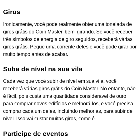
Giros
Ironicamente, você pode realmente obter uma tonelada de
giros grátis do Coin Master, bem, girando. Se você receber
três símbolos de energia de giro seguidos, receberá várias
giros grátis. Pegue uma corrente deles e você pode girar por
muito tempo antes de acabar.
Suba de nível na sua vila
Cada vez que você subir de nível em sua vila, você
receberá várias giros grátis do Coin Master. No entanto, não
é fácil, pois custa uma quantidade considerável de ouro
para comprar novos edifícios e melhorá-los, e você precisa
comprar cada um deles, incluindo melhorias, para subir de
nível. Isso vai custar muitas giros, como é.
Participe de eventos