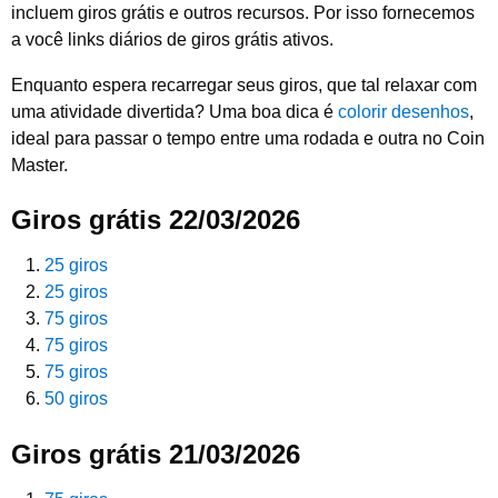
incluem giros grátis e outros recursos. Por isso fornecemos
a você links diários de giros grátis ativos.
Enquanto espera recarregar seus giros, que tal relaxar com
uma atividade divertida? Uma boa dica é
colorir desenhos
,
ideal para passar o tempo entre uma rodada e outra no Coin
Master.
Giros grátis 22/03/2026
25 giros
25 giros
75 giros
75 giros
75 giros
50 giros
Giros grátis 21/03/2026