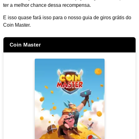
ter a melhor chance dessa recompensa.
E isso quase fará isso para o nosso guia de giros grátis do
Coin Master.
Coin Master