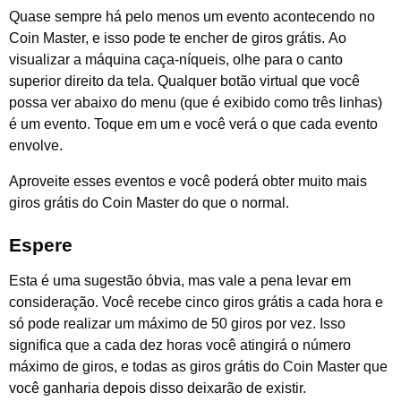
Quase sempre há pelo menos um evento acontecendo no
Coin Master, e isso pode te encher de giros grátis. Ao
visualizar a máquina caça-níqueis, olhe para o canto
superior direito da tela. Qualquer botão virtual que você
possa ver abaixo do menu (que é exibido como três linhas)
é um evento. Toque em um e você verá o que cada evento
envolve.
Aproveite esses eventos e você poderá obter muito mais
giros grátis do Coin Master do que o normal.
Espere
Esta é uma sugestão óbvia, mas vale a pena levar em
consideração. Você recebe cinco giros grátis a cada hora e
só pode realizar um máximo de 50 giros por vez. Isso
significa que a cada dez horas você atingirá o número
máximo de giros, e todas as giros grátis do Coin Master que
você ganharia depois disso deixarão de existir.