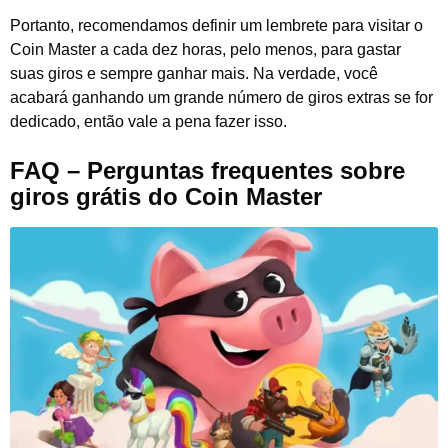
Portanto, recomendamos definir um lembrete para visitar o
Coin Master a cada dez horas, pelo menos, para gastar
suas giros e sempre ganhar mais. Na verdade, você
acabará ganhando um grande número de giros extras se for
dedicado, então vale a pena fazer isso.
FAQ – Perguntas frequentes sobre
giros grátis do Coin Master