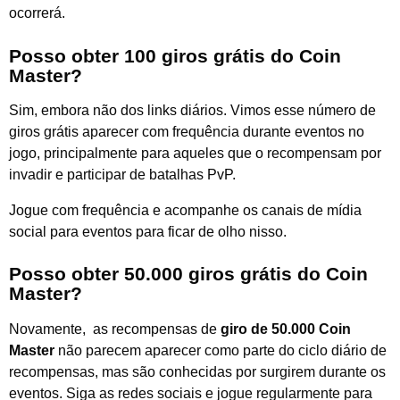
ocorrerá.
Posso obter 100 giros grátis do Coin
Master?
Sim, embora não dos links diários. Vimos esse número de
giros grátis aparecer com frequência durante eventos no
jogo, principalmente para aqueles que o recompensam por
invadir e participar de batalhas PvP.
Jogue com frequência e acompanhe os canais de mídia
social para eventos para ficar de olho nisso.
Posso obter 50.000 giros grátis do Coin
Master?
Novamente, as recompensas de
giro de 50.000 Coin
Master
não parecem aparecer como parte do ciclo diário de
recompensas, mas são conhecidas por surgirem durante os
eventos. Siga as redes sociais e jogue regularmente para