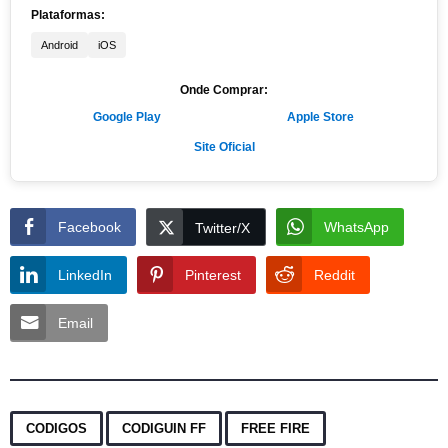
Plataformas:
Android
iOS
Onde Comprar:
Google Play
Apple Store
Site Oficial
Facebook
WhatsApp
Twitter/X
LinkedIn
Pinterest
Reddit
Email
,
,
CODIGOS
CODIGUIN FF
FREE FIRE