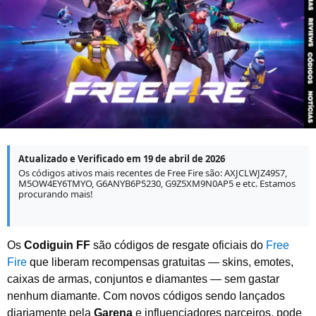
l
d
e
2
0
2
6
Atualizado e Verificado em 19 de abril de 2026
Os códigos ativos mais recentes de Free Fire são: AXJCLWJZ49S7,
M5OW4EY6TMYO, G6ANYB6P5230, G9Z5XM9N0AP5 e etc. Estamos
procurando mais!
Os
Codiguin FF
são códigos de resgate oficiais do
Free
Fire
que liberam recompensas gratuitas — skins, emotes,
caixas de armas, conjuntos e diamantes — sem gastar
nenhum diamante. Com novos códigos sendo lançados
diariamente pela
Garena
e influenciadores parceiros, pode