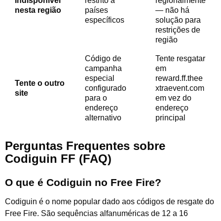
Indisponível
restrito a
regionalmente
nesta região
países
— não há
específicos
solução para
restrições de
região
Código de
Tente resgatar
campanha
em
especial
reward.ff.thee
Tente o outro
configurado
xtraevent.com
site
para o
em vez do
endereço
endereço
alternativo
principal
Perguntas Frequentes sobre
Codiguin FF (FAQ)
O que é Codiguin no Free Fire?
Codiguin é o nome popular dado aos códigos de resgate do
Free Fire. São sequências alfanuméricas de 12 a 16