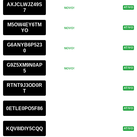
AXJCLWJZ49S
ATIVO
NOVO!
7
M5OW4EY6TM
ATIVO
NOVO!
YO
G6ANYB6P523
ATIVO
NOVO!
0
G9Z5XM9N0AP
ATIVO
NOVO!
5
RTNT9J3OD0R
ATIVO
T
0ETLE0PO5F86
ATIVO
KQV8IDIY5CQQ
ATIVO