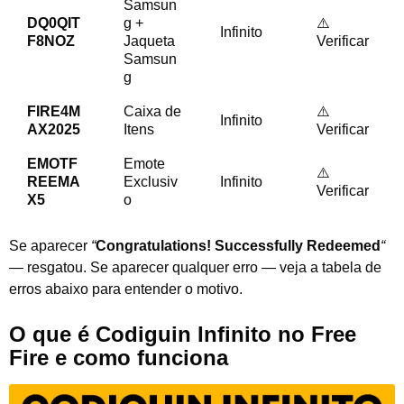
Samsun
DQ0QIT
g +
⚠️
Infinito
F8NOZ
Jaqueta
Verificar
Samsun
g
FIRE4M
Caixa de
⚠️
Infinito
AX2025
Itens
Verificar
EMOTF
Emote
⚠️
REEMA
Exclusiv
Infinito
Verificar
X5
o
Se aparecer
“
Congratulations! Successfully Redeemed
“
— resgatou. Se aparecer qualquer erro — veja a tabela de
erros abaixo para entender o motivo.
O que é Codiguin Infinito no Free
Fire e como funciona