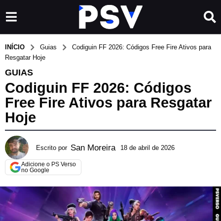
INÍCIO
Guias
Codiguin FF 2026: Códigos Free Fire Ativos para
Resgatar Hoje
GUIAS
Codiguin FF 2026: Códigos
Free Fire Ativos para Resgatar
Hoje
San Moreira
Escrito por
18 de abril de 2026
1
9
Adicione o PS Verso
d
no Google
e
a
b
r
i