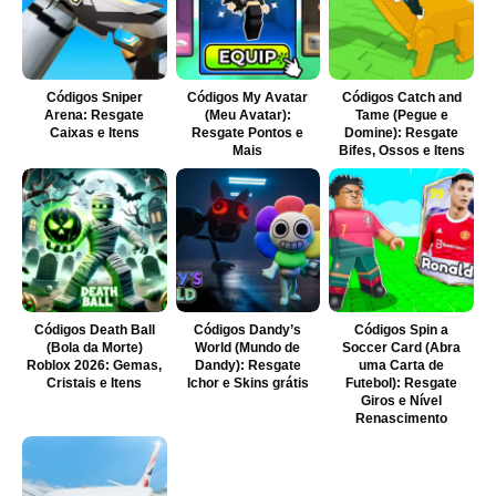
Códigos Sniper
Códigos My Avatar
Códigos Catch and
Arena: Resgate
(Meu Avatar):
Tame (Pegue e
Caixas e Itens
Resgate Pontos e
Domine): Resgate
Mais
Bifes, Ossos e Itens
Códigos Death Ball
Códigos Dandy’s
Códigos Spin a
(Bola da Morte)
World (Mundo de
Soccer Card (Abra
Roblox 2026: Gemas,
Dandy): Resgate
uma Carta de
Cristais e Itens
Ichor e Skins grátis
Futebol): Resgate
Giros e Nível
Renascimento