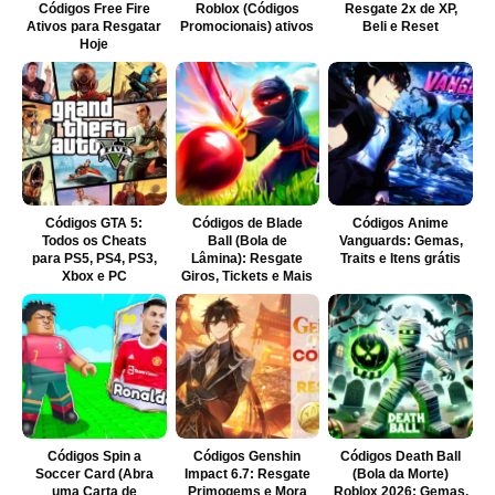
Códigos Free Fire
Roblox (Códigos
Resgate 2x de XP,
Ativos para Resgatar
Promocionais) ativos
Beli e Reset
Hoje
Códigos GTA 5:
Códigos de Blade
Códigos Anime
Todos os Cheats
Ball (Bola de
Vanguards: Gemas,
para PS5, PS4, PS3,
Lâmina): Resgate
Traits e Itens grátis
Xbox e PC
Giros, Tickets e Mais
Códigos Spin a
Códigos Genshin
Códigos Death Ball
Soccer Card (Abra
Impact 6.7: Resgate
(Bola da Morte)
uma Carta de
Primogems e Mora
Roblox 2026: Gemas,