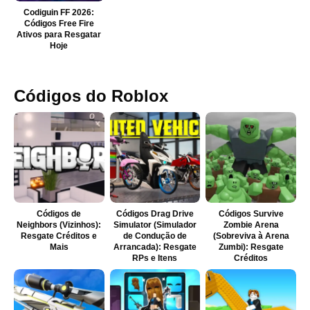
Codiguin FF 2026:
Códigos Free Fire
Ativos para Resgatar
Hoje
Códigos do Roblox
Códigos de
Códigos Drag Drive
Códigos Survive
Neighbors (Vizinhos):
Simulator (Simulador
Zombie Arena
Resgate Créditos e
de Condução de
(Sobreviva à Arena
Mais
Arrancada): Resgate
Zumbi): Resgate
RPs e Itens
Créditos