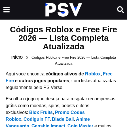
Códigos Roblox e Free Fire
2026 — Lista Completa
Atualizada
INÍCIO
Códigos Roblox e Free Fire 2026 — Lista Completa
Atualizada
Aqui você encontra
códigos ativos de
Roblox
,
Free
Fire
e outros jogos populares
, com listas atualizadas
regularmente pelo PS Verso.
Escolha o jogo que deseja para resgatar recompensas
grátis como moedas, spins, boosts e itens
exclusivos:
Blox Fruits
,
Promo Codes
Roblox
,
Codiguin FF
,
Blade Ball
,
Anime
Vanguards
,
Genshin Impact
,
Coin Master
e muitos