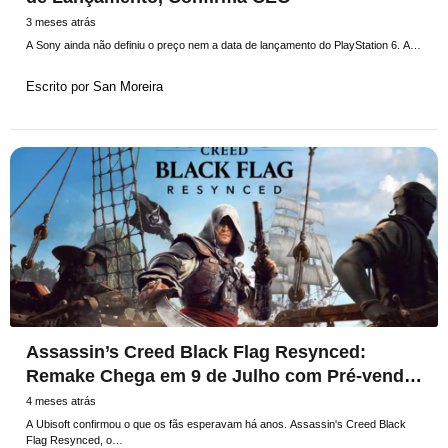
3 meses atrás
A Sony ainda não definiu o preço nem a data de lançamento do PlayStation 6. A…
Escrito por
San Moreira
Assassin’s Creed Black Flag Resynced:
Remake Chega em 9 de Julho com Pré-venda
Disponível; Vídeos de Gameplay Disponíveis
4 meses atrás
A Ubisoft confirmou o que os fãs esperavam há anos. Assassin's Creed Black
Flag Resynced, o…