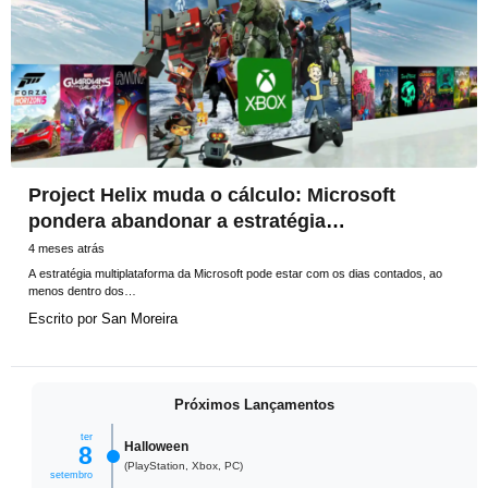
Project Helix muda o cálculo: Microsoft
pondera abandonar a estratégia
multiplataforma
4 meses atrás
A estratégia multiplataforma da Microsoft pode estar com os dias contados, ao
menos dentro dos…
Escrito por
San Moreira
Próximos Lançamentos
ter
Halloween
8
(PlayStation, Xbox, PC)
setembro