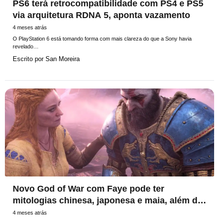
PS6 terá retrocompatibilidade com PS4 e PS5
via arquitetura RDNA 5, aponta vazamento
4 meses atrás
O PlayStation 6 está tomando forma com mais clareza do que a Sony havia
revelado…
Escrito por
San Moreira
Novo God of War com Faye pode ter
mitologias chinesa, japonesa e maia, além de
uma espada falante
4 meses atrás