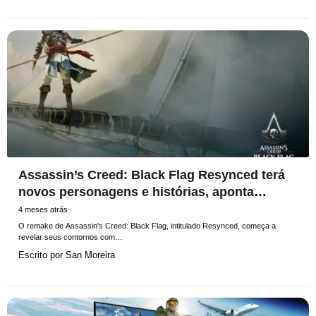
Assassin’s Creed: Black Flag Resynced terá
novos personagens e histórias, aponta
classificação indicativa
4 meses atrás
O remake de Assassin's Creed: Black Flag, intitulado Resynced, começa a
revelar seus contornos com…
Escrito por
San Moreira