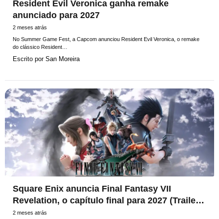
Resident Evil Veronica ganha remake
anunciado para 2027
2 meses atrás
No Summer Game Fest, a Capcom anunciou Resident Evil Veronica, o remake
do clássico Resident…
Escrito por
San Moreira
Square Enix anuncia Final Fantasy VII
Revelation, o capítulo final para 2027 (Trailers
e Detalhes)
2 meses atrás