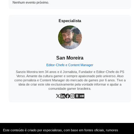
Nenhum evento próximo.
Especialista
San Moreira
Editor-Chefe e Content Manager
Sanzio Moreira tem 34 anos e é Jornalista, Fundador e Editor-Chefe do PS
Verso. Amante da cultura gamer e sempre apaixonado pelo universo. Atuo
como jornalista e Content Manager do mercado de games por 6 anos. Tive a
ideia de criar este site exclusivamente pela vontade informar e ajudar a
comunidade gamer brasileira.
Este conteúdo é criado por especialistas, com base em fontes oficiais, rumores