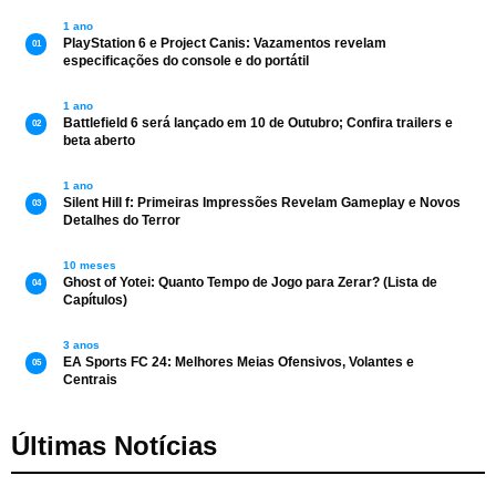
1 ano
PlayStation 6 e Project Canis: Vazamentos revelam
01
especificações do console e do portátil
1 ano
Battlefield 6 será lançado em 10 de Outubro; Confira trailers e
02
beta aberto
1 ano
Silent Hill f: Primeiras Impressões Revelam Gameplay e Novos
03
Detalhes do Terror
10 meses
Ghost of Yotei: Quanto Tempo de Jogo para Zerar? (Lista de
04
Capítulos)
3 anos
EA Sports FC 24: Melhores Meias Ofensivos, Volantes e
05
Centrais
Últimas Notícias