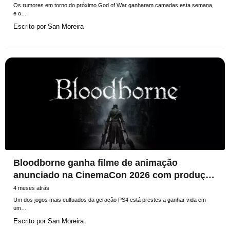
Os rumores em torno do próximo God of War ganharam camadas esta semana,
e o…
Escrito por
San Moreira
Bloodborne ganha filme de animação
anunciado na CinemaCon 2026 com produção
de jacksepticeye
4 meses atrás
Um dos jogos mais cultuados da geração PS4 está prestes a ganhar vida em
um…
Escrito por
San Moreira