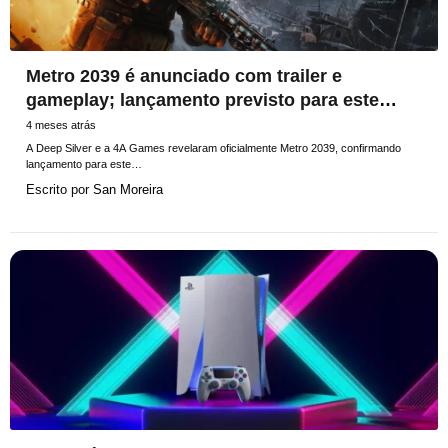
Metro 2039 é anunciado com trailer e
gameplay; lançamento previsto para este
verão
4 meses atrás
A Deep Silver e a 4A Games revelaram oficialmente Metro 2039, confirmando
lançamento para este…
Escrito por
San Moreira