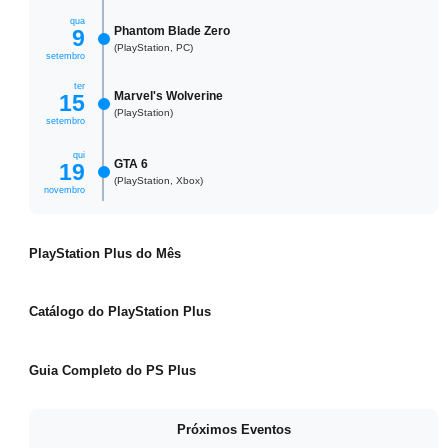
qua
Phantom Blade Zero
9
(PlayStation, PC)
setembro
ter
Marvel's Wolverine
15
(PlayStation)
setembro
qui
GTA 6
19
(PlayStation, Xbox)
novembro
CONFIRA
PlayStation Plus do Mês
VEJA
Catálogo do PlayStation Plus
APRENDA
Guia Completo do PS Plus
Próximos Eventos