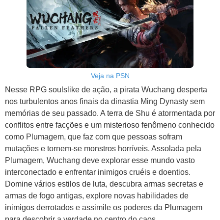
Veja na PSN
Nesse RPG soulslike de ação, a pirata Wuchang desperta
nos turbulentos anos finais da dinastia Ming Dynasty sem
memórias de seu passado. A terra de Shu é atormentada por
conflitos entre facções e um misterioso fenômeno conhecido
como Plumagem, que faz com que pessoas sofram
mutações e tornem-se monstros horríveis. Assolada pela
Plumagem, Wuchang deve explorar esse mundo vasto
interconectado e enfrentar inimigos cruéis e doentios.
Domine vários estilos de luta, descubra armas secretas e
armas de fogo antigas, explore novas habilidades de
inimigos derrotados e assimile os poderes da Plumagem
para descobrir a verdade no centro do caos.