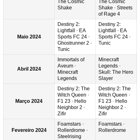
The Cosmic
The Cosmic
Shake
Shake · Streets
of Rage 4
Destiny 2:
Destiny 2:
Lightfall · EA
Lightfall · EA
Maio 2024
Sports FC 24 ·
Sports FC 24 ·
Ghostrunner 2 ·
Tunic
Tunic
Immortals of
Minecraft
Aveum ·
Legends ·
Abril 2024
Minecraft
Skull: The Hero
Legends
Slayer
Destiny 2: The
Destiny 2: The
Witch Queen ·
Witch Queen ·
Março 2024
F1 23 · Hello
F1 23 · Hello
Neighbor 2 ·
Neighbor 2 ·
Zifir
Zifir
Foamstars ·
Foamstars ·
Fevereiro 2024
Rollerdrome ·
Rollerdrome
Steelrising