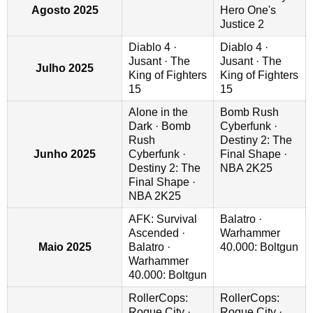
Agosto 2025
Hero One's
Justice 2
Diablo 4 ·
Diablo 4 ·
Jusant · The
Jusant · The
Julho 2025
King of Fighters
King of Fighters
15
15
Alone in the
Bomb Rush
Dark · Bomb
Cyberfunk ·
Rush
Destiny 2: The
Junho 2025
Cyberfunk ·
Final Shape ·
Destiny 2: The
NBA 2K25
Final Shape ·
NBA 2K25
AFK: Survival
Balatro ·
Ascended ·
Warhammer
Maio 2025
Balatro ·
40.000: Boltgun
Warhammer
40.000: Boltgun
RollerCops:
RollerCops:
Rogue City ·
Rogue City ·