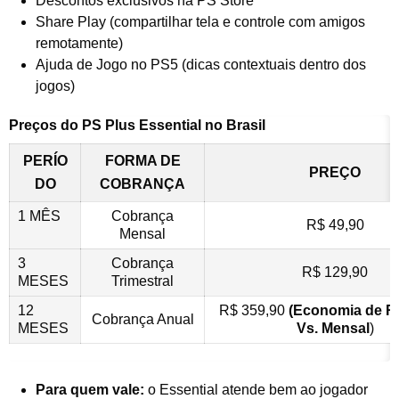
Descontos exclusivos na PS Store
Share Play (compartilhar tela e controle com amigos
remotamente)
Ajuda de Jogo no PS5 (dicas contextuais dentro dos
jogos)
Preços do PS Plus Essential no Brasil
PERÍO
FORMA DE
PREÇO
DO
COBRANÇA
1 MÊS
Cobrança
R$ 49,90
Mensal
3
Cobrança
R$ 129,90
MESES
Trimestral
12
R$ 359,90
(Economia de R
Cobrança Anual
MESES
Vs. Mensal
)
Para quem vale:
o Essential atende bem ao jogador