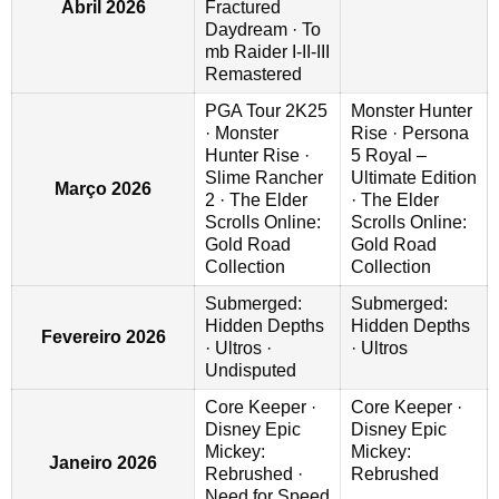
Abril 2026
Fractured
Daydream · To
mb Raider I-II-III
Remastered
PGA Tour 2K25
Monster Hunter
· Monster
Rise · Persona
Hunter Rise ·
5 Royal –
Slime Rancher
Ultimate Edition
Março 2026
2 · The Elder
· The Elder
Scrolls Online:
Scrolls Online:
Gold Road
Gold Road
Collection
Collection
Submerged:
Submerged:
Hidden Depths
Hidden Depths
Fevereiro 2026
· Ultros ·
· Ultros
Undisputed
Core Keeper ·
Core Keeper ·
Disney Epic
Disney Epic
Mickey:
Mickey:
Janeiro 2026
Rebrushed ·
Rebrushed
Need for Speed