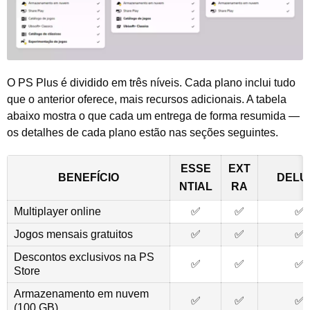
O PS Plus é dividido em três níveis. Cada plano inclui tudo
que o anterior oferece, mais recursos adicionais. A tabela
abaixo mostra o que cada um entrega de forma resumida —
os detalhes de cada plano estão nas seções seguintes.
ESSE
EXT
BENEFÍCIO
DELU
NTIAL
RA
Multiplayer online
✅
✅
✅
Jogos mensais gratuitos
✅
✅
✅
Descontos exclusivos na PS
✅
✅
✅
Store
Armazenamento em nuvem
✅
✅
✅
(100 GB)