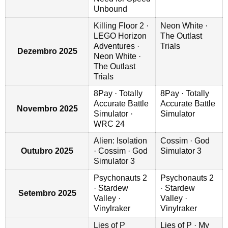
Unbound
Killing Floor 2 ·
Neon White ·
LEGO Horizon
The Outlast
Adventures ·
Trials
Dezembro 2025
Neon White ·
The Outlast
Trials
8Pay · Totally
8Pay · Totally
Accurate Battle
Accurate Battle
Novembro 2025
Simulator ·
Simulator
WRC 24
Alien: Isolation
Cossim · God
Outubro 2025
· Cossim · God
Simulator 3
Simulator 3
Psychonauts 2
Psychonauts 2
· Stardew
· Stardew
Setembro 2025
Valley ·
Valley ·
Vinylraker
Vinylraker
Lies of P
Lies of P · My