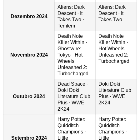
Aliens: Dark
Aliens: Dark
Descent · It
Descent · It
Dezembro 2024
Takes Two ·
Takes Two
Temtem
Death Note
Death Note
Killer Within ·
Killer Within ·
Ghostwire:
Hot Wheels
Novembro 2024
Tokyo · Hot
Unleashed 2:
Wheels
Turbocharged
Unleashed 2:
Turbocharged
Dead Space ·
Doki Doki
Doki Doki
Literature Club
Outubro 2024
Literature Club
Plus · WWE
Plus · WWE
2K24
2K24
Harry Potter:
Harry Potter:
Quidditch
Quidditch
Champions ·
Champions ·
Setembro 2024
Little
Little