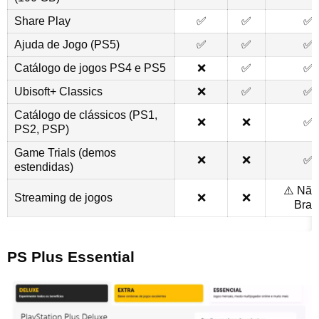
Share Play
✅
✅
✅
Ajuda de Jogo (PS5)
✅
✅
✅
Catálogo de jogos PS4 e PS5
❌
✅
✅
Ubisoft+ Classics
❌
✅
✅
Catálogo de clássicos (PS1,
❌
❌
✅
PS2, PSP)
Game Trials (demos
❌
❌
✅
estendidas)
⚠️ Não
Streaming de jogos
❌
❌
Brasi
PS Plus Essential