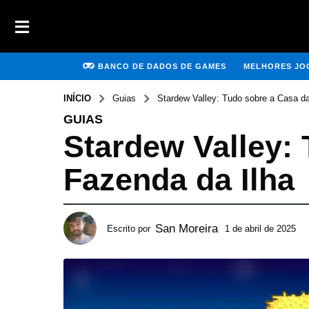
BANCO DE DADOS DE GAMES
MELHORES JOG
INÍCIO
Guias
Stardew Valley: Tudo sobre a Casa d
GUIAS
Stardew Valley:
Fazenda da Ilha
San Moreira
Escrito por
1 de abril de 2025
6
d
e
a
b
r
i