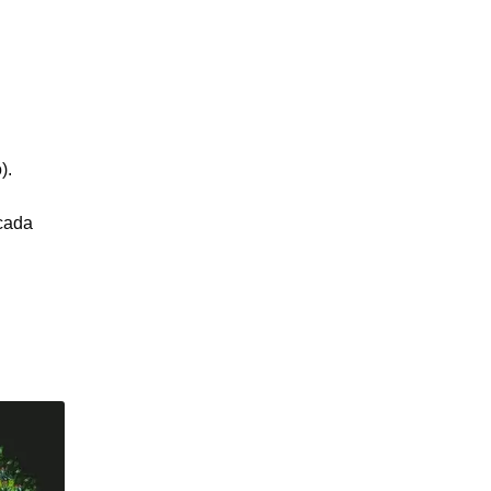
).
cada