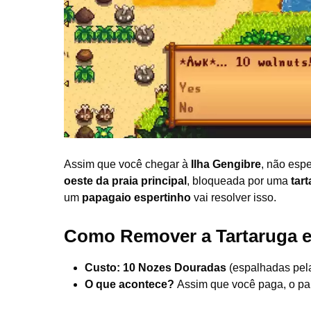
Assim que você chegar à
Ilha Gengibre
, não esp
oeste da praia principal
, bloqueada por uma
tar
um
papagaio espertinho
vai resolver isso.
Como Remover a Tartaruga e
Custo:
10 Nozes Douradas
(espalhadas pela
O que acontece?
Assim que você paga, o pap