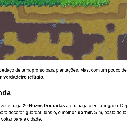
edaço de terra pronto para plantações. Mas, com um pouco de
um
verdadeiro refúgio
.
nda
o você paga
20 Nozes Douradas
ao papagaio encarregado. De
para decorar, guardar itens e, o melhor,
dormir
. Sim, basta deita
voltar para a cidade.