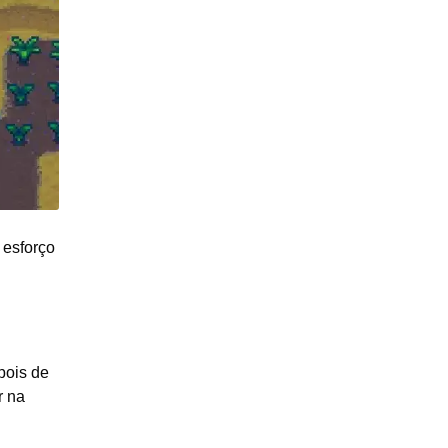
 esforço
pois de
r na