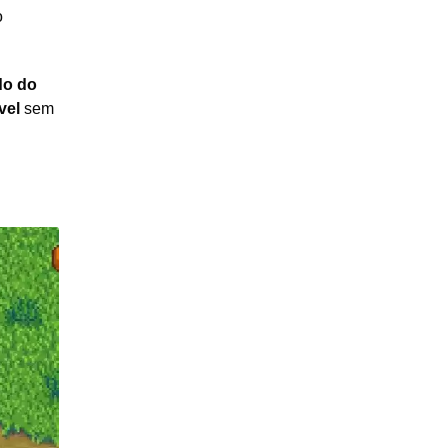
o
do do
vel
sem