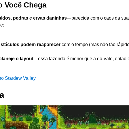
o Você Chega
aídos, pedras e ervas daninhas
—parecida com o caos da sua
e:
bstáculos podem reaparecer
com o tempo (mas não tão rápido
planeje o layout
—essa fazenda é menor que a do Vale, então 
o Stardew Valley
ha