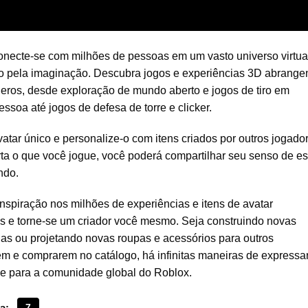
onecte-se com milhões de pessoas em um vasto universo virtua
o pela imaginação. Descubra jogos e experiências 3D abrang
neros, desde exploração de mundo aberto e jogos de tiro em
essoa até jogos de defesa de torre e clicker.
atar único e personalize-o com itens criados por outros jogado
ta o que você jogue, você poderá compartilhar seu senso de est
ndo.
nspiração nos milhões de experiências e itens de avatar
is e torne-se um criador você mesmo. Seja construindo novas
ias ou projetando novas roupas e acessórios para outros
em e comprarem no catálogo, há infinitas maneiras de expressa
ade para a comunidade global do Roblox.
a:
7