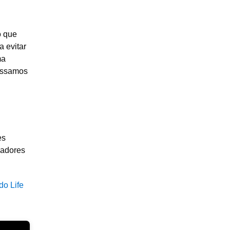
o que
a evitar
ma
possamos
es
gadores
do Life