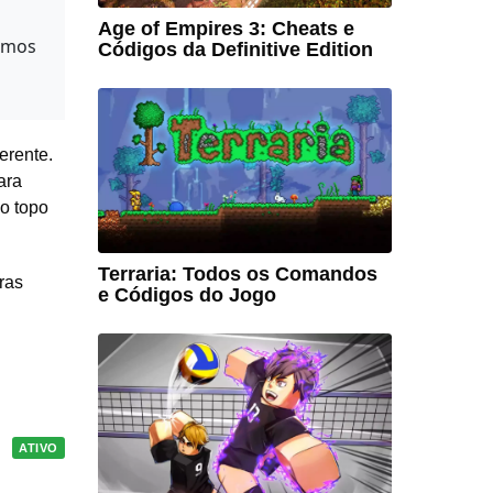
Age of Empires 3: Cheats e
tamos
Códigos da Definitive Edition
erente.
ara
ao topo
Terraria: Todos os Comandos
ras
e Códigos do Jogo
ATIVO