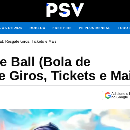
OS DE 2025
ROBLOX
FREE FIRE
PS PLUS MENSAL
TUDO 
a): Resgate Giros, Tickets e Mais
e Ball (Bola de
 Giros, Tickets e Ma
Adicione o
no Google