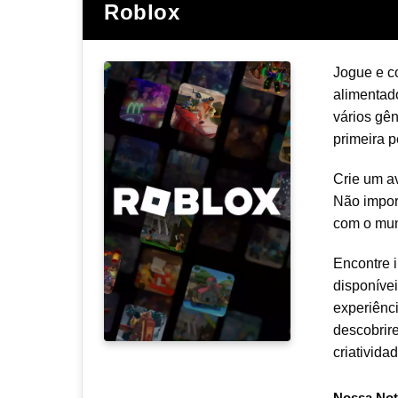
Roblox
Jogue e c
alimentad
vários gê
primeira p
Crie um av
Não impor
com o mu
Encontre i
disponíve
experiênc
descobrir
criativid
Nossa Not