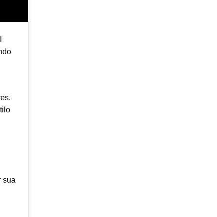
l
endo
res.
ilo
r sua