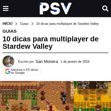
INÍCIO
Guias
10 dicas para multiplayer de Stardew Valley
GUIAS
10 dicas para multiplayer de
Stardew Valley
San Moreira
Escrito por
1 de janeiro de 2024
2
3
Adicione o PS Verso
d
no Google
e
m
a
r
ç
o
d
e