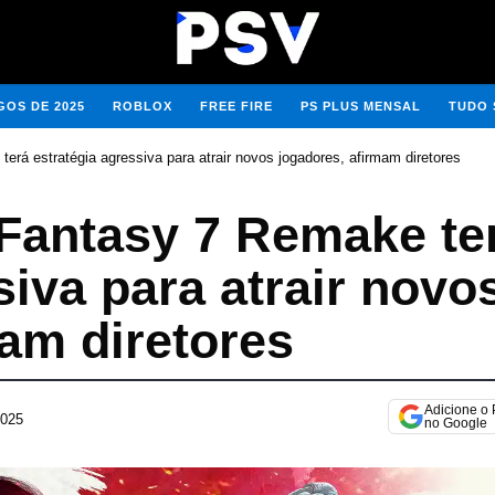
OS DE 2025
ROBLOX
FREE FIRE
PS PLUS MENSAL
TUDO 
erá estratégia agressiva para atrair novos jogadores, afirmam diretores
 Fantasy 7 Remake te
siva para atrair novo
am diretores
Adicione o
2025
3
no Google
0
d
e