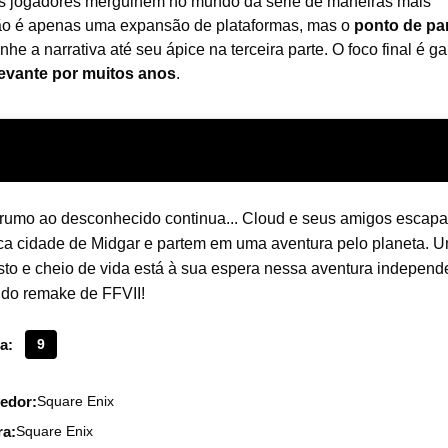
os jogadores mergulhem no mundo da série de maneiras mais
 não é apenas uma expansão de plataformas, mas o
ponto de par
a narrativa até seu ápice na terceira parte. O foco final é gar
levante por muitos anos
.
 rumo ao desconhecido continua... Cloud e seus amigos escap
ica cidade de Midgar e partem em uma aventura pelo planeta. 
to e cheio de vida está à sua espera nessa aventura independ
a do remake de FFVII!
a:
9
edor:
Square Enix
ra:
Square Enix