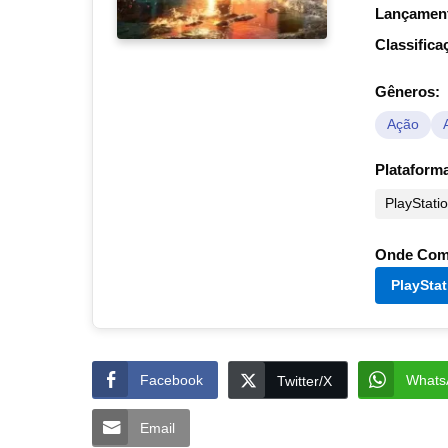
Lançamen
Classifica
Gêneros:
Ação
Plataform
PlayStati
Onde Com
PlayStat
Facebook
Whats
Twitter/X
Email