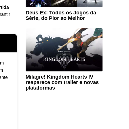
tida
Deus Ex: Todos os Jogos da
antir
Série, do Pior ao Melhor
am
Um
Milagre! Kingdom Hearts IV
ente
reaparece com trailer e novas
plataformas