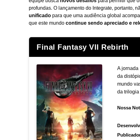
equipe busca
novos desafios
para permitir que 
profundas. O lançamento do Integrate, portanto,
unificado
para que uma audiência global acompanhe 
que este mundo
continue sendo apreciado e re
Final Fantasy VII Rebirth
A jornada
da distóp
mundo vas
da trilogi
Nossa Not
Desenvolv
Publicado