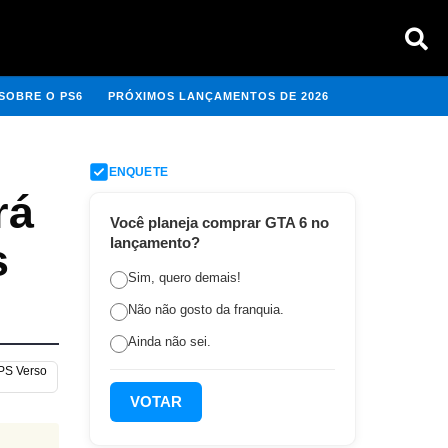
SOBRE O PS6
PRÓXIMOS LANÇAMENTOS DE 2026
ENQUETE
rá
Você planeja comprar GTA 6 no
lançamento?
s
Sim, quero demais!
Não não gosto da franquia.
Ainda não sei.
 PS Verso
VOTAR