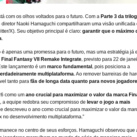
tá com os olhos voltados para o futuro. Com a
Parte 3 da trilo
e o diretor Naoki Hamaguchi compartilharam uma visão unificad
tter/X). Seu objetivo principal é claro:
garantir que o máximo 
a
.
 é apenas uma promessa para o futuro, mas uma estratégia já
Final Fantasy VII Remake Integrate
, previsto para 22 de jane
 Este lançamento é um
marco fundamental
, pois posiciona a
verdadeiramente multiplataforma
. Ao remover barreiras de ha
vel tanto para
fãs de longa data quanto para novos jogador
026 como um
ano crucial para maximizar o valor da marca Fin
im, a equipe redobra seu compromisso de
levar o jogo a mais
le descreveu o ano como crucial para maximizar o valor da mar
ix no desenvolvimento multiplataforma.”
manece no centro de seus esforços. Hamaguchi observou que 