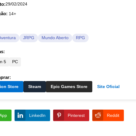
to:
29/02/2024
ção:
14+
Aventura
JRPG
Mundo Aberto
RPG
as:
on 5
PC
prar:
ion Store
Steam
Epic Games Store
Site Oficial
App
LinkedIn
Pinterest
Reddit