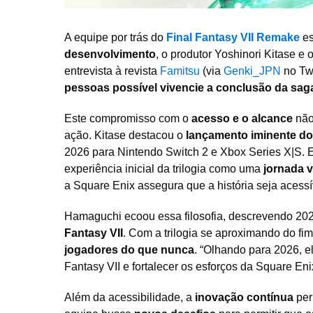
A equipe por trás do
Final Fantasy VII Remake
es
desenvolvimento
, o produtor Yoshinori Kitase 
entrevista à revista
Famitsu
(via
Genki_JPN
no Twi
pessoas possível vivencie a conclusão da sag
Este compromisso com o
acesso e o alcance
não
ação. Kitase destacou o
lançamento iminente do 
2026 para Nintendo Switch 2 e Xbox Series X|S.
experiência inicial da trilogia como uma
jornada 
a Square Enix assegura que a história seja acessí
Hamaguchi ecoou essa filosofia, descrevendo 2
Fantasy VII
. Com a trilogia se aproximando do f
jogadores do que nunca
. “Olhando para 2026, e
Fantasy VII e fortalecer os esforços da Square En
Além da acessibilidade, a
inovação contínua
per