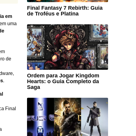
Final Fantasy 7 Rebirth: Guia
de Troféus e Platina
gia em
a em uma
de
 em
iro de
rdware,
Ordem para Jogar Kingdom
es
.
Hearts: o Guia Completo da
Saga
al
ca Final
a