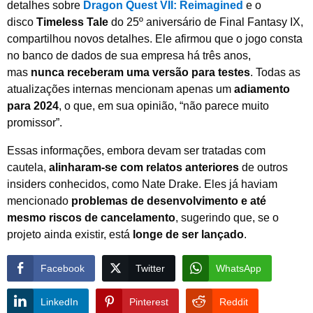
detalhes sobre
Dragon Quest VII: Reimagined
e o
disco
Timeless Tale
do 25º aniversário de Final Fantasy IX,
compartilhou novos detalhes. Ele afirmou que o jogo consta
no banco de dados de sua empresa há três anos,
mas
nunca receberam uma versão para testes
. Todas as
atualizações internas mencionam apenas um
adiamento
para 2024
, o que, em sua opinião, “não parece muito
promissor”.
Essas informações, embora devam ser tratadas com
cautela,
alinharam-se com relatos anteriores
de outros
insiders conhecidos, como Nate Drake. Eles já haviam
mencionado
problemas de desenvolvimento e até
mesmo riscos de cancelamento
, sugerindo que, se o
projeto ainda existir, está
longe de ser lançado
.
Facebook
Twitter
WhatsApp
LinkedIn
Pinterest
Reddit