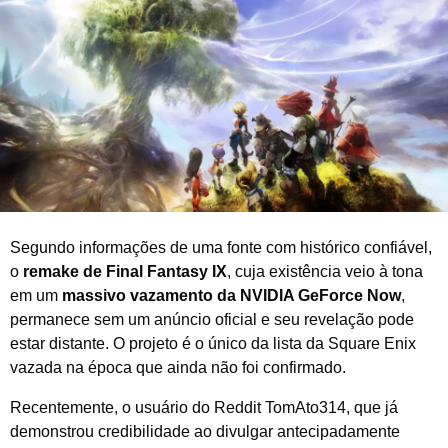
e
m
b
r
o
d
e
2
0
2
5
Segundo informações de uma fonte com histórico confiável,
o
remake de Final Fantasy IX
, cuja existência veio à tona
em um
massivo vazamento da NVIDIA GeForce Now
,
permanece sem um anúncio oficial e seu revelação pode
estar distante. O projeto é o único da lista da Square Enix
vazada na época que ainda não foi confirmado.
Recentemente, o usuário do Reddit TomAto314, que já
demonstrou credibilidade ao divulgar antecipadamente