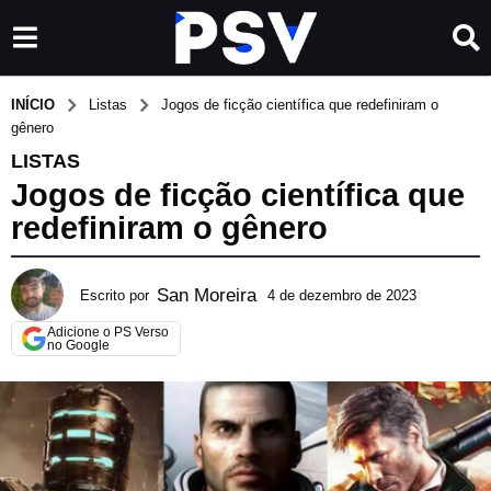
INÍCIO
Listas
Jogos de ficção científica que redefiniram o
gênero
LISTAS
Jogos de ficção científica que
redefiniram o gênero
San Moreira
Escrito por
4 de dezembro de 2023
1
6
Adicione o PS Verso
d
no Google
e
j
u
l
h
o
d