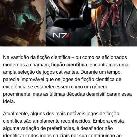
e
2
0
2
6
Na vastidão da ficção científica – ou como os aficionados
modernos a chamam,
ficção científica
, encontramos uma
ampla seleção de jogos cativantes. Durante um tempo,
parecia improvável que os jogos de ficção científica de
excelência se estabelecessem como um gênero
proeminente, mas as últimas décadas desmistificaram essa
ideia.
Atualmente, alguns dos mais notáveis jogos de ficção
científica são amplamente reconhecidos. Embora exista
alguma variação de preferências, é desafiador não
identificar certos jogos cruciais por sua contribuição ao