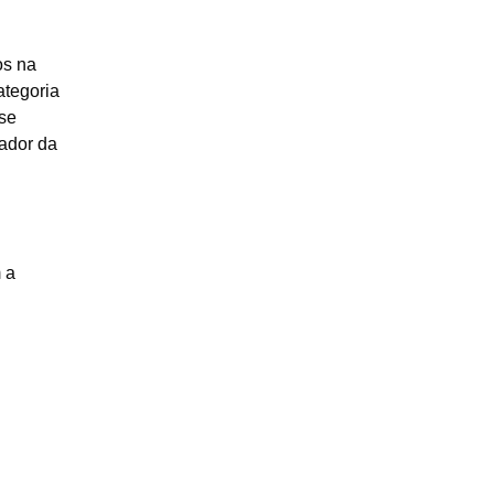
os na
ategoria
sse
ador da
 a