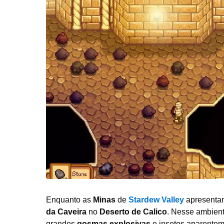
Enquanto as
Minas
de
Stardew Valley
apresentam
da Caveira
no
Deserto de Calico
. Nesse ambient
grandes
gosmas explosivas
e insetos aparentem