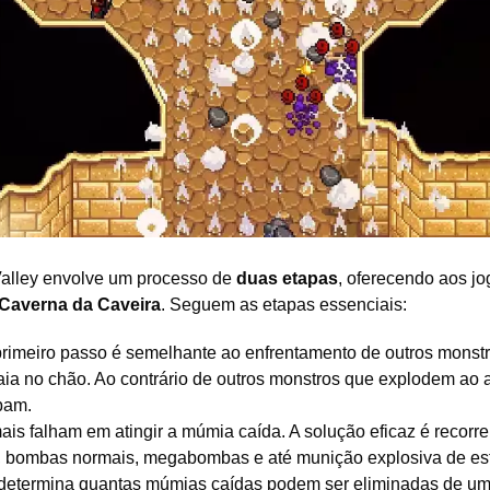
Valley envolve um processo de
duas etapas
, oferecendo aos j
Caverna da Caveira
. Seguem as etapas essenciais:
rimeiro passo é semelhante ao enfrentamento de outros monstr
aia no chão. Ao contrário de outros monstros que explodem ao a
bam.
is falham em atingir a múmia caída. A solução eficaz é recorre
 bombas normais, megabombas e até munição explosiva de est
o determina quantas múmias caídas podem ser eliminadas de u