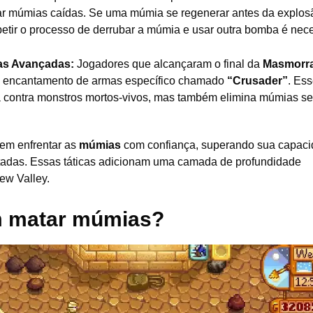
ar múmias caídas. Se uma múmia se regenerar antes da explosã
petir o processo de derrubar a múmia e usar outra bomba é nece
as Avançadas:
Jogadores que alcançaram o final da
Masmorr
m encantamento de armas específico chamado
“Crusader”
. Es
 contra monstros mortos-vivos, mas também elimina múmias s
dem enfrentar as
múmias
com confiança, superando sua capaci
adas. Essas táticas adicionam uma camada de profundidade
ew Valley.
m matar múmias?