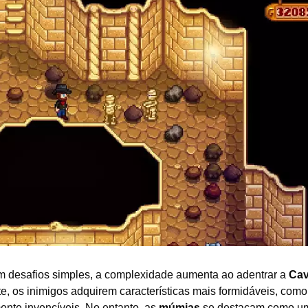
ç
o
d
e
2
0
2
6
 desafios simples, a complexidade aumenta ao adentrar a
Cav
e, os inimigos adquirem características mais formidáveis, como
ente invencíveis. No entanto, as
múmias
se destacam como u