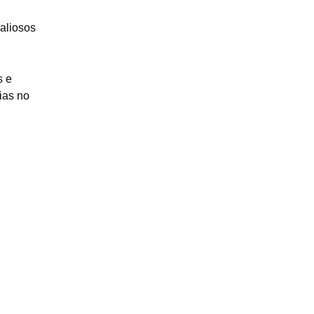
aliosos
s e
ias no