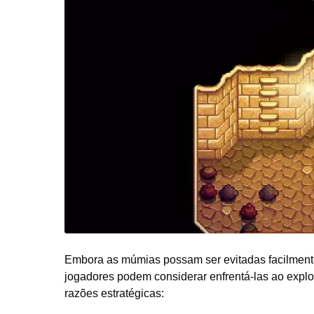
Embora as múmias possam ser evitadas facilmente 
jogadores podem considerar enfrentá-las ao expl
razões estratégicas: