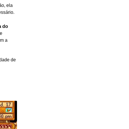
o, ela
ssário.
a do
se
em a
dade de