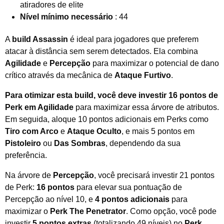
atiradores de elite
Nível mínimo necessário
: 44
A
build Assassin
é ideal para jogadores que preferem
atacar à distância sem serem detectados. Ela combina
Agilidade
e
Percepção
para maximizar o potencial de dano
crítico através da mecânica de
Ataque Furtivo
.
Para otimizar esta build, você deve investir 16 pontos de
Perk em Agilidade
para maximizar essa árvore de atributos.
Em seguida, aloque 10 pontos adicionais em Perks como
Tiro com Arco
e
Ataque Oculto
, e mais 5 pontos em
Pistoleiro
ou
Das Sombras
, dependendo da sua
preferência.
Na árvore de
Percepção
, você precisará investir 21 pontos
de Perk:
16 pontos
para elevar sua pontuação de
Percepção ao nível 10, e
4 pontos adicionais
para
maximizar o
Perk The Penetrator
. Como opção, você pode
investir
5 pontos extras
(totalizando 49 níveis) no
Perk