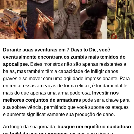
2
0
2
6
Durante suas aventuras em 7 Days to Die, você
eventualmente encontrará os zumbis mais temidos do
apocalipse.
Estes monstros não são apenas resistentes a
balas, mas também têm a capacidade de infligir danos
graves e se mover com uma agilidade impressionante. Para
enfrentar essas ameaças de forma eficaz, é fundamental ter
mais do que apenas uma arma poderosa.
Investir nos
melhores conjuntos de armaduras
pode ser a chave para
sua sobrevivência, permitindo que você suporte os ataques
e aumente significativamente sua produção de dano.
Ao longo da sua jornada,
busque um equilíbrio cuidadoso
na build de seu personagem
, mesmo que o jogo o