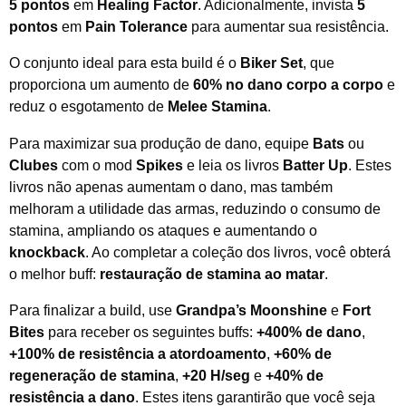
5 pontos
em
Healing Factor
. Adicionalmente, invista
5
pontos
em
Pain Tolerance
para aumentar sua resistência.
O conjunto ideal para esta build é o
Biker Set
, que
proporciona um aumento de
60% no dano corpo a corpo
e
reduz o esgotamento de
Melee Stamina
.
Para maximizar sua produção de dano, equipe
Bats
ou
Clubes
com o mod
Spikes
e leia os livros
Batter Up
. Estes
livros não apenas aumentam o dano, mas também
melhoram a utilidade das armas, reduzindo o consumo de
stamina, ampliando os ataques e aumentando o
knockback
. Ao completar a coleção dos livros, você obterá
o melhor buff:
restauração de stamina ao matar
.
Para finalizar a build, use
Grandpa’s Moonshine
e
Fort
Bites
para receber os seguintes buffs:
+400% de dano
,
+100% de resistência a atordoamento
,
+60% de
regeneração de stamina
,
+20 H/seg
e
+40% de
resistência a dano
. Estes itens garantirão que você seja