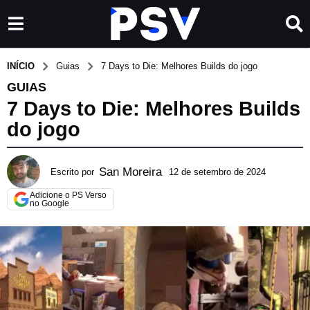
INÍCIO
Guias
7 Days to Die: Melhores Builds do jogo
GUIAS
7 Days to Die: Melhores Builds
do jogo
San Moreira
Escrito por
12 de setembro de 2024
3
d
Adicione o PS Verso
e
no Google
a
g
o
s
t
o
d
e