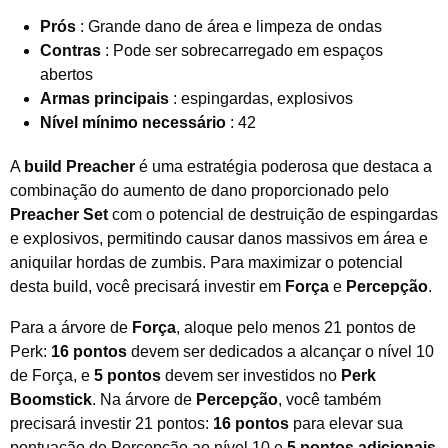
Prós
: Grande dano de área e limpeza de ondas
Contras
: Pode ser sobrecarregado em espaços
abertos
Armas principais
: espingardas, explosivos
Nível mínimo necessário
: 42
A
build Preacher
é uma estratégia poderosa que destaca a
combinação do aumento de dano proporcionado pelo
Preacher Set
com o potencial de destruição de espingardas
e explosivos, permitindo causar danos massivos em área e
aniquilar hordas de zumbis. Para maximizar o potencial
desta build, você precisará investir em
Força
e
Percepção
.
Para a árvore de
Força
, aloque pelo menos 21 pontos de
Perk:
16 pontos
devem ser dedicados a alcançar o nível 10
de Força, e
5 pontos
devem ser investidos no
Perk
Boomstick
. Na árvore de
Percepção
, você também
precisará investir 21 pontos:
16 pontos
para elevar sua
pontuação de Percepção ao nível 10 e
5 pontos adicionais