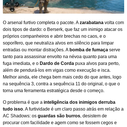
O arsenal furtivo completa o pacote. A
zarabatana
volta com
dois tipos de dardo: o Berserk, que faz um inimigo atacar os
próprios companheiros e abrir brechas no caos, e o
soporífero, que neutraliza alvos em silêncio para limpar
entradas ou montar distrações. A
bomba de fumaça
serve
tanto para assassinar envolto na névoa quanto para uma
fuga imediata, e o
Dardo de Corda
puxa alvos para perto,
além de pendurá-los em vigas como execução e isca.
Melhor ainda, ele chega bem mais cedo do que antes, logo
na sequência 3, contra a sequência 11 do original, o que o
torna uma ferramenta estratégica desde o começo.
O problema é que a
inteligência dos inimigos derruba
tudo isso
. A furtividade é um claro passo atrás em relação a
AC Shadows: os
guardas são burros
, desistem de
procurar com facilidade e agem como se fossem cegos e