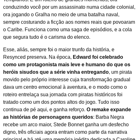
conduzindo você por um assassinato numa cidade colonial,
ora jogando o Gralha no meio de uma batalha naval,
sempre costurando a ficção aos nomes reais que povoaram
o Caribe. Funciona como uma saga de episódios, e a cola
que segura tudo é o carisma do elenco.
Esse, aliás, sempre foi o maior trunfo da história, e
Resynced preserva. Na época,
Edward foi celebrado
como um protagonista mais leve e humano do que os
heróis sisudos que a série vinha entregando
, um pirata
movido pelo próprio interesse cuja transformação gradual
dava um centro emocional à aventura, e o modo como o
roteiro entrelaça sua jornada com piratas históricos foi
tratado como um dos pontos altos do jogo. Tudo isso
continua de pé aqui, e ganha reforço.
O remake expande
as histórias de personagens queridos
: Barba Negra
recebe um arco maior, Stede Bonnet ganha um desfecho
digno, três oficiais agora entram como parte da narrativa
principal e há até uma memória inédita dedicada a Caroline,