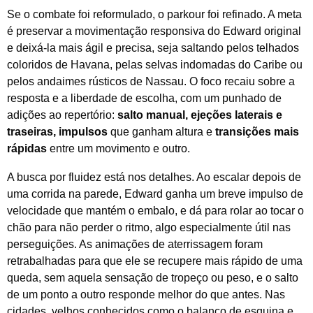
Se o combate foi reformulado, o parkour foi refinado. A meta
é preservar a movimentação responsiva do Edward original
e deixá-la mais ágil e precisa, seja saltando pelos telhados
coloridos de Havana, pelas selvas indomadas do Caribe ou
pelos andaimes rústicos de Nassau. O foco recaiu sobre a
resposta e a liberdade de escolha, com um punhado de
adições ao repertório:
salto manual, ejeções laterais e
traseiras, impulsos
que ganham altura e
transições mais
rápidas
entre um movimento e outro.
A busca por fluidez está nos detalhes. Ao escalar depois de
uma corrida na parede, Edward ganha um breve impulso de
velocidade que mantém o embalo, e dá para rolar ao tocar o
chão para não perder o ritmo, algo especialmente útil nas
perseguições. As animações de aterrissagem foram
retrabalhadas para que ele se recupere mais rápido de uma
queda, sem aquela sensação de tropeço ou peso, e o salto
de um ponto a outro responde melhor do que antes. Nas
cidades, velhos conhecidos como o balanço de esquina e