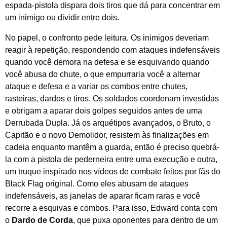
espada-pistola dispara dois tiros que dá para concentrar em
um inimigo ou dividir entre dois.
No papel, o confronto pede leitura. Os inimigos deveriam
reagir à repetição, respondendo com ataques indefensáveis
quando você demora na defesa e se esquivando quando
você abusa do chute, o que empurraria você a alternar
ataque e defesa e a variar os combos entre chutes,
rasteiras, dardos e tiros. Os soldados coordenam investidas
e obrigam a aparar dois golpes seguidos antes de uma
Derrubada Dupla. Já os arquétipos avançados, o Bruto, o
Capitão e o novo Demolidor, resistem às finalizações em
cadeia enquanto mantêm a guarda, então é preciso quebrá-
la com a pistola de pederneira entre uma execução e outra,
um truque inspirado nos vídeos de combate feitos por fãs do
Black Flag original. Como eles abusam de ataques
indefensáveis, as janelas de aparar ficam raras e você
recorre a esquivas e combos. Para isso, Edward conta com
o
Dardo de Corda
, que puxa oponentes para dentro de um