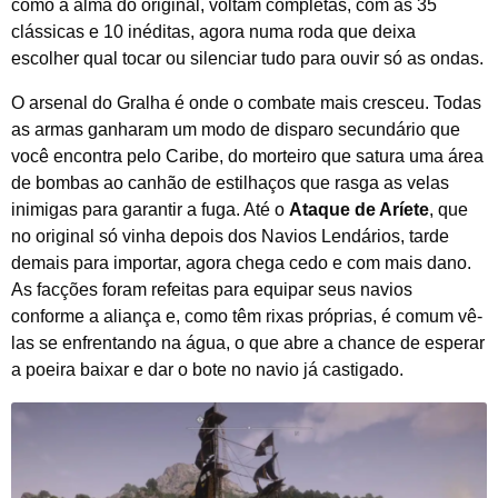
como a alma do original, voltam completas, com as 35
clássicas e 10 inéditas, agora numa roda que deixa
escolher qual tocar ou silenciar tudo para ouvir só as ondas.
O arsenal do Gralha é onde o combate mais cresceu. Todas
as armas ganharam um modo de disparo secundário que
você encontra pelo Caribe, do morteiro que satura uma área
de bombas ao canhão de estilhaços que rasga as velas
inimigas para garantir a fuga. Até o
Ataque de Aríete
, que
no original só vinha depois dos Navios Lendários, tarde
demais para importar, agora chega cedo e com mais dano.
As facções foram refeitas para equipar seus navios
conforme a aliança e, como têm rixas próprias, é comum vê-
las se enfrentando na água, o que abre a chance de esperar
a poeira baixar e dar o bote no navio já castigado.