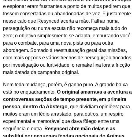
e espionar eram frustrantes a ponto de muitos pedirem que
fossem consertadas ou abandonadas de vez. É justamente
nesse calo que Resynced acerta a mão. Falhar numa
perseguição ou numa escuta não recomeça mais tudo do
zero; o objetivo simplesmente se adapta, empurrando você
para o combate, para uma nova pista ou para outra
abordagem. Somado à reestruturação geral das missões,
com mais opções e vários trechos de perseguição trocados
por investigação ou furtividade, o remake lixa fora a fricção
mais datada da campanha original.
Nem toda mudança, porém, é ganho puro. A grande baixa
está no enquadramento.
O original amarrava a aventura a
controversas seções de tempo presente, em primeira
pessoa, dentro da Abstergo
, que dividiam opiniões: para
muitos eram um tédio arrastado, para outros, um respiro
experimental e memorável que dava fôlego entre uma
sequência e outra.
Resynced abre mão delas e as
substitui por pequenas fendas opcionais do Animus
,