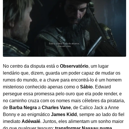
No centro da disputa está o
Observatório
, um lugar
lendário que, dizem, guarda um poder capaz de mudar os
rumos do mundo, e a chave para encontrá-lo é um homem
misterioso conhecido apenas como o
Sábio
. Edward
persegue essa promessa pelo ouro que ela pode render, e
no caminho cruza com os nomes mais célebres da pirataria,
de
Barba Negra
a
Charles Vane
, de Calico Jack a Anne
Bonny e ao enigmático
James Kidd
, sempre ao lado do fiel
imediato
Adéwalé
. Juntos, eles alimentam um sonho maior
do que qualquer tesouro:
transformar Nassau numa