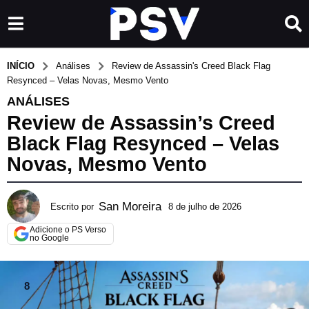
INÍCIO
Análises
Review de Assassin's Creed Black Flag
Resynced – Velas Novas, Mesmo Vento
ANÁLISES
Review de Assassin’s Creed
Black Flag Resynced – Velas
Novas, Mesmo Vento
San Moreira
Escrito por
8 de julho de 2026
8
d
Adicione o PS Verso
e
no Google
j
u
l
8
h
o