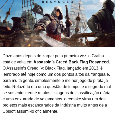
d
e
2
0
2
6
Doze anos depois de zarpar pela primeira vez, o Gralha
está de volta em
Assassin’s Creed Back Flag Resynced
.
O Assassin’s Creed IV: Black Flag, lançado em 2013, é
lembrado até hoje como um dos pontos altos da franquia e,
para muita gente, simplesmente o melhor jogo de pirata já
feito. Refazê-lo era uma questão de tempo, e o segredo mal
se sustentou: entre relatos, listagens de classificação etária
e uma enxurrada de vazamentos, o remake virou um dos
projetos mais escancarados da indústria muito antes de a
Ubisoft assumi-lo oficialmente.