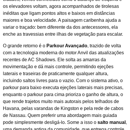
os elevadores voltam, agora acompanhados de tirolesas
inéditas que ligam pontos altos e baixos em distâncias
maiores e boa velocidade. A paisagem caribenha ajuda a
variar o traçado: bem diferente da dos antecessores, ela
enche as travessias entre ilhas de vegetação para escalar.
O grande retorno é o
Parkour Avançado
, trazido de volta
com a tecnologia moderna do motor Anvil das atualizações
recentes de AC Shadows. Ele solta as amarras da
movimentação e dá mais controle, permitindo ejeções
laterais e traseiras de praticamente qualquer altura,
incluindo saltos livres para o vazio. Com o sistema ativo, o
parkour para baixo executa ejeções laterais mais precisas,
enquanto o parkour para cima prioriza o ganho de altura, o
que rende trajetos muito mais autorais pelos telhados de
Havana, pelas varandas de Kingston e pela rede de cabos
de Nassau. Quem preferir uma abordagem mais guiada
pode simplesmente desligá-lo. Some a isso o
salto manual
,
uma demanda antiga da comunidade, que entrega controle