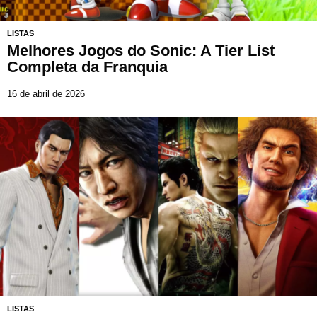
LISTAS
Melhores Jogos do Sonic: A Tier List
Completa da Franquia
16 de abril de 2026
8
d
e
j
u
l
h
o
d
e
2
0
2
6
LISTAS