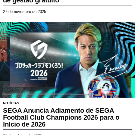
de gestão gratuito
27 de novembro de 2025
2
7
d
e
n
o
v
e
m
b
r
o
d
e
2
0
2
NOTÍCIAS
5
SEGA Anuncia Adiamento de SEGA
Football Club Champions 2026 para o
Início de 2026