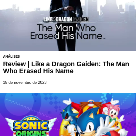
ç
o
d
e
2
0
2
6
ANÁLISES
Review | Like a Dragon Gaiden: The Man
Who Erased His Name
19 de novembro de 2023
2
3
d
5.67/10
e
m
a
r
ç
o
d