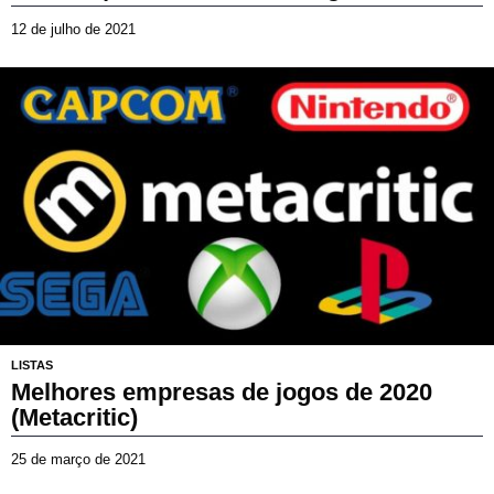
12 de julho de 2021
2
3
d
e
m
a
r
ç
o
d
e
2
0
2
6
LISTAS
Melhores empresas de jogos de 2020
(Metacritic)
25 de março de 2021
2
3