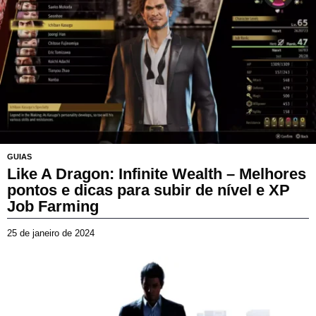
a
r
ç
o
d
e
2
0
2
6
GUIAS
Like A Dragon: Infinite Wealth – Melhores
pontos e dicas para subir de nível e XP
Job Farming
25 de janeiro de 2024
2
3
d
8/10
e
m
a
r