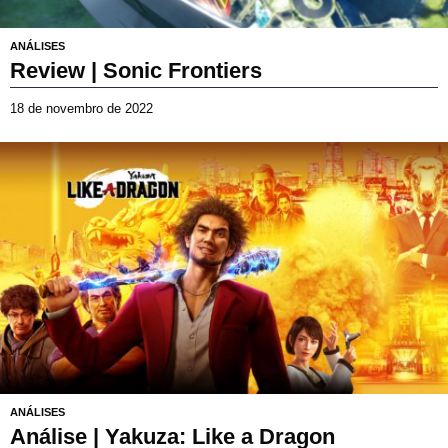
ANÁLISES
Review | Sonic Frontiers
18 de novembro de 2022
8
d
e
8.13/10
j
u
l
h
o
d
e
2
0
2
6
ANÁLISES
Análise | Yakuza: Like a Dragon