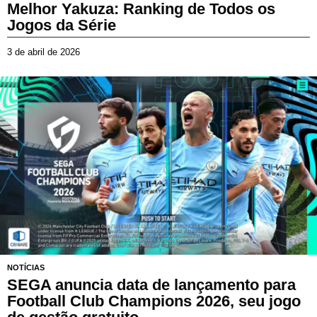
Melhor Yakuza: Ranking de Todos os
Jogos da Série
3 de abril de 2026
2
8
d
e
m
a
i
o
d
e
2
0
2
6
NOTÍCIAS
SEGA anuncia data de lançamento para
Football Club Champions 2026, seu jogo