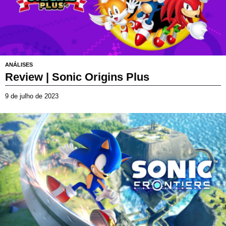
e
2
0
2
6
ANÁLISES
Review | Sonic Origins Plus
9 de julho de 2023
8
d
e
7.5/10
j
u
l
h
o
d
e
2
0
2
6