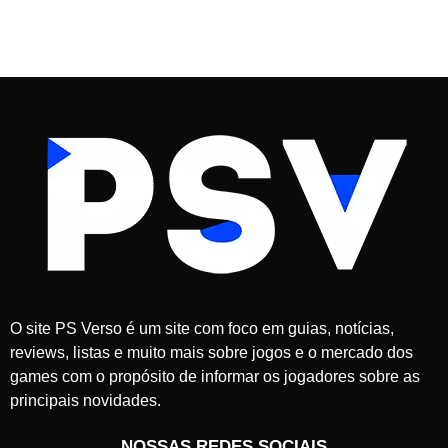
d
e
m
a
r
ç
o
d
e
2
0
2
6
O site PS Verso é um site com foco em guias, notícias,
reviews, listas e muito mais sobre jogos e o mercado dos
games com o propósito de informar os jogadores sobre as
principais novidades.
NOSSAS REDES SOCIAIS