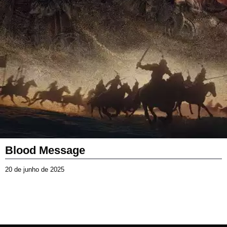
Blood Message
20 de junho de 2025
2
0
d
e
j
u