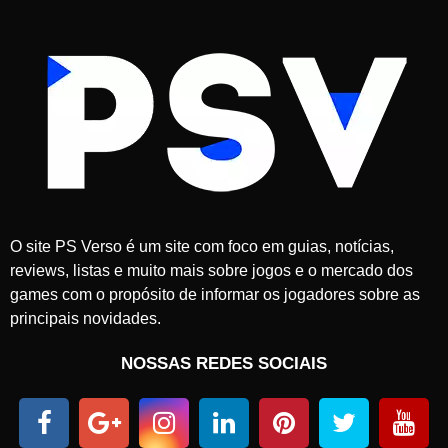
n
h
o
d
e
2
0
2
5
O site PS Verso é um site com foco em guias, notícias,
reviews, listas e muito mais sobre jogos e o mercado dos
games com o propósito de informar os jogadores sobre as
principais novidades.
NOSSAS REDES SOCIAIS