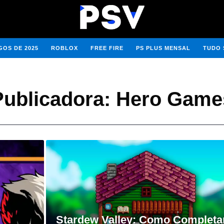
OS DE 2025
ROBLOX
FREE FIRE
PS PLUS MENSAL
TUDO 
Publicadora:
Hero Game
Stardew Valley: Como Completa