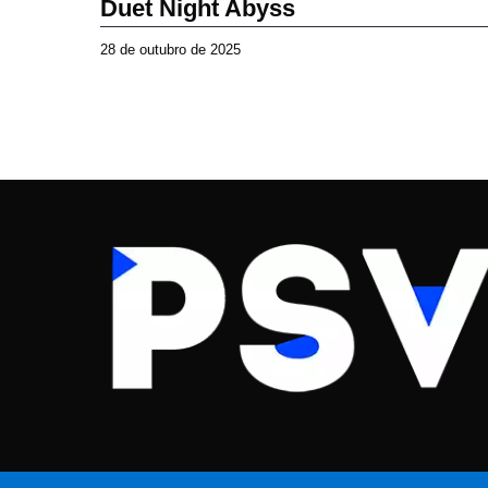
Duet Night Abyss
28 de outubro de 2025
2
8
d
e
o
u
t
u
b
r
o
d
e
2
0
2
5