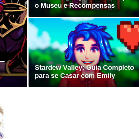
o Museu e Recompensas
 –
Stardew Valley: Guia Completo
a
para se Casar com Emily