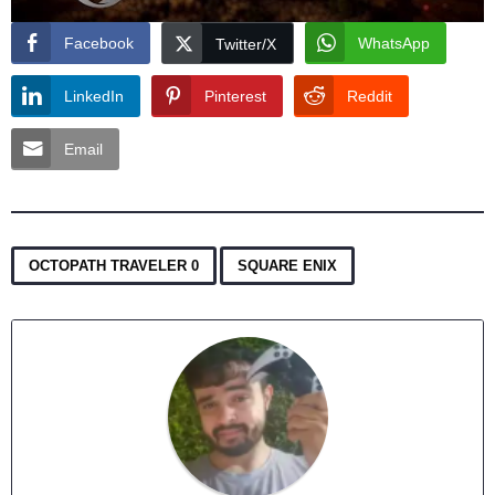
Facebook
WhatsApp
Twitter/X
LinkedIn
Pinterest
Reddit
Email
,
OCTOPATH TRAVELER 0
SQUARE ENIX