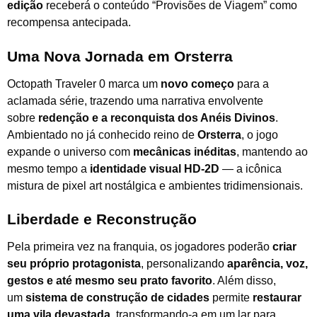
edição
receberá o conteúdo “Provisões de Viagem” como
recompensa antecipada.
Uma Nova Jornada em Orsterra
Octopath Traveler 0 marca um
novo começo
para a
aclamada série, trazendo uma narrativa envolvente
sobre
redenção e a reconquista dos Anéis Divinos
.
Ambientado no já conhecido reino de
Orsterra
, o jogo
expande o universo com
mecânicas inéditas
, mantendo ao
mesmo tempo a
identidade visual HD-2D
— a icônica
mistura de pixel art nostálgica e ambientes tridimensionais.
Liberdade e Reconstrução
Pela primeira vez na franquia, os jogadores poderão
criar
seu próprio protagonista
, personalizando
aparência, voz,
gestos e até mesmo seu prato favorito
. Além disso,
um
sistema de construção de cidades
permite
restaurar
uma vila devastada
, transformando-a em um lar para