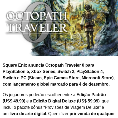
h
o
d
e
2
0
2
5
Square Enix anuncia Octopath Traveler 0 para
PlayStation 5, Xbox Series, Switch 2, PlayStation 4,
Switch e PC (Steam, Epic Games Store, Microsoft Store),
com lançamento global marcado para 4 de dezembro.
Os jogadores poderão escolher entre a
Edição Padrão
(US$ 49,99)
e a
Edição Digital Deluxe (US$ 59,99)
, que
inclui o pacote bônus “Provisões de Viagem Deluxe” e
um
livro de arte digital
. Quem fizer
pré-venda de qualquer