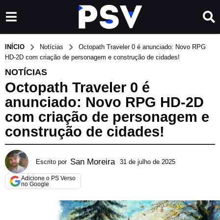
INÍCIO
Notícias
Octopath Traveler 0 é anunciado: Novo RPG
HD-2D com criação de personagem e construção de cidades!
NOTÍCIAS
Octopath Traveler 0 é
anunciado: Novo RPG HD-2D
com criação de personagem e
construção de cidades!
San Moreira
Escrito por
31 de julho de 2025
3
1
Adicione o PS Verso
d
no Google
e
j
u
l