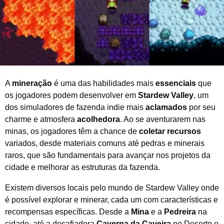
0
2
5
A
mineração
é uma das habilidades mais
essenciais
que
os jogadores podem desenvolver em
Stardew Valley
, um
dos simuladores de fazenda indie mais
aclamados
por seu
charme e atmosfera
acolhedora
. Ao se aventurarem nas
minas, os jogadores têm a chance de
coletar recursos
variados, desde materiais comuns até pedras e minerais
raros, que são fundamentais para avançar nos projetos da
cidade e melhorar as estruturas da fazenda.
Existem diversos locais pelo mundo de Stardew Valley onde
é possível explorar e minerar, cada um com características e
recompensas específicas. Desde a
Mina
e a
Pedreira
na
cidade, até a desafiadora
Caverna da Caveira
no Deserto e