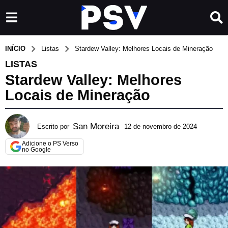
INÍCIO
Listas
Stardew Valley: Melhores Locais de Mineração
LISTAS
Stardew Valley: Melhores
Locais de Mineração
San Moreira
Escrito por
12 de novembro de 2024
7
d
Adicione o PS Verso
e
no Google
a
b
r
i
l
d
e
2