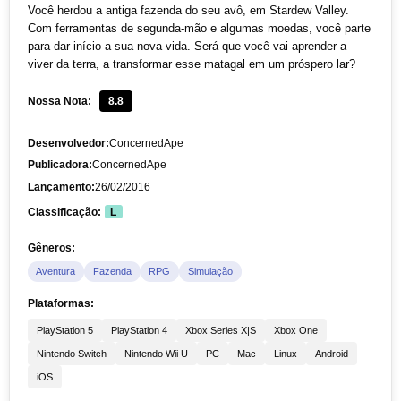
Você herdou a antiga fazenda do seu avô, em Stardew Valley.
Com ferramentas de segunda-mão e algumas moedas, você parte
para dar início a sua nova vida. Será que você vai aprender a
viver da terra, a transformar esse matagal em um próspero lar?
Nossa Nota:
8.8
Desenvolvedor:
ConcernedApe
Publicadora:
ConcernedApe
Lançamento:
26/02/2016
Classificação:
L
Gêneros:
Aventura
Fazenda
RPG
Simulação
Plataformas:
PlayStation 5
PlayStation 4
Xbox Series X|S
Xbox One
Nintendo Switch
Nintendo Wii U
PC
Mac
Linux
Android
iOS