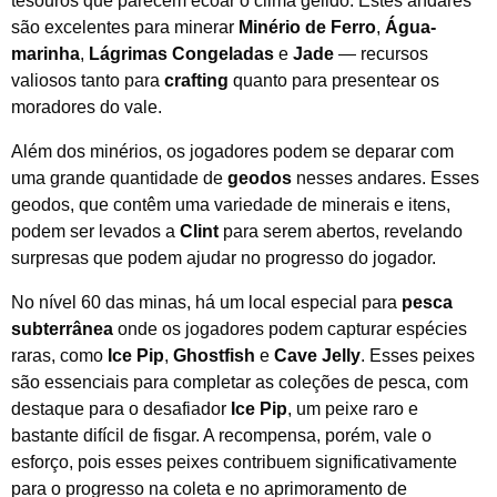
tesouros que parecem ecoar o clima gélido. Estes andares
são excelentes para minerar
Minério de Ferro
,
Água-
marinha
,
Lágrimas Congeladas
e
Jade
— recursos
valiosos tanto para
crafting
quanto para presentear os
moradores do vale.
Além dos minérios, os jogadores podem se deparar com
uma grande quantidade de
geodos
nesses andares. Esses
geodos, que contêm uma variedade de minerais e itens,
podem ser levados a
Clint
para serem abertos, revelando
surpresas que podem ajudar no progresso do jogador.
No nível 60 das minas, há um local especial para
pesca
subterrânea
onde os jogadores podem capturar espécies
raras, como
Ice Pip
,
Ghostfish
e
Cave Jelly
. Esses peixes
são essenciais para completar as coleções de pesca, com
destaque para o desafiador
Ice Pip
, um peixe raro e
bastante difícil de fisgar. A recompensa, porém, vale o
esforço, pois esses peixes contribuem significativamente
para o progresso na coleta e no aprimoramento de