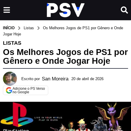
INÍCIO
Listas
Os Melhores Jogos de PS1 por Gênero e Onde
Jogar Hoje
LISTAS
Os Melhores Jogos de PS1 por
Gênero e Onde Jogar Hoje
San Moreira
Escrito por
20 de abril de 2026
2
d
Adicione o PS Verso
e
no Google
j
u
l
h
o
d
e