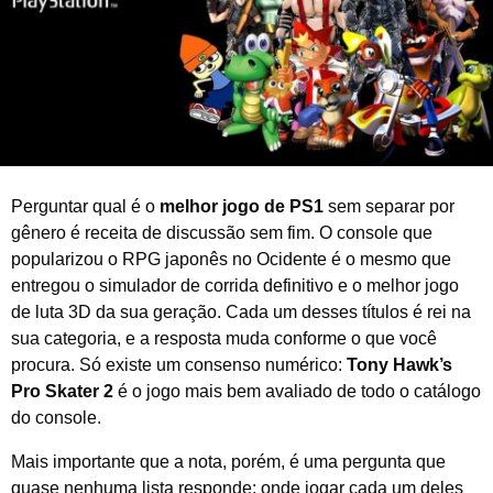
2
0
2
6
Perguntar qual é o
melhor jogo de PS1
sem separar por
gênero é receita de discussão sem fim. O console que
popularizou o RPG japonês no Ocidente é o mesmo que
entregou o simulador de corrida definitivo e o melhor jogo
de luta 3D da sua geração. Cada um desses títulos é rei na
sua categoria, e a resposta muda conforme o que você
procura. Só existe um consenso numérico:
Tony Hawk’s
Pro Skater 2
é o jogo mais bem avaliado de todo o catálogo
do console.
Mais importante que a nota, porém, é uma pergunta que
quase nenhuma lista responde: onde jogar cada um deles