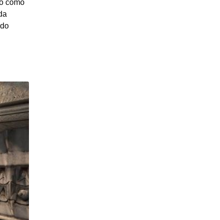
ão como
da
 do