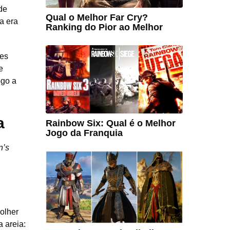
de
Qual o Melhor Far Cry?
a era
Ranking do Pior ao Melhor
res
 e
ogo a
a
Rainbow Six: Qual é o Melhor
Jogo da Franquia
n’s
olher
a areia: