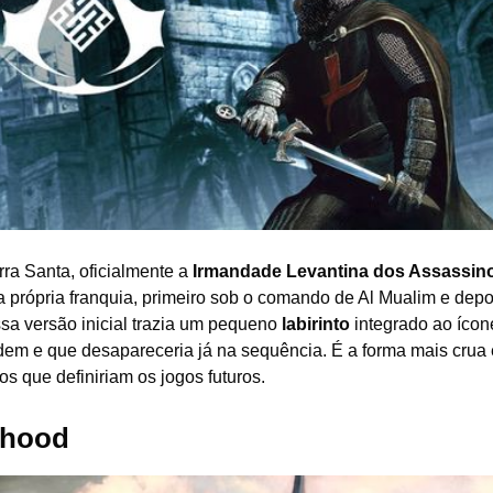
rra Santa, oficialmente a
Irmandade Levantina dos Assassin
a própria franquia, primeiro sob o comando de Al Mualim e depo
essa versão inicial trazia um pequeno
labirinto
integrado ao ícon
em e que desapareceria já na sequência. É a forma mais crua 
s que definiriam os jogos futuros.
rhood