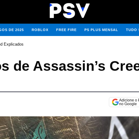
OS DE 2025
ROBLOX
FREE FIRE
PS PLUS MENSAL
TUDO 
ed Explicados
s de Assassin’s Cre
Adicione o
no Google