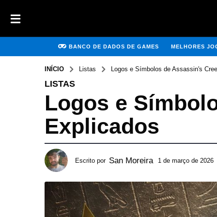
BANCO DE DADOS DE GAMES
MELHORES JOG
INÍCIO
Listas
Logos e Símbolos de Assassin's Cre
LISTAS
Logos e Símbolo
Explicados
San Moreira
Escrito por
1 de março de 2026
2
d
e
j
u
l
h