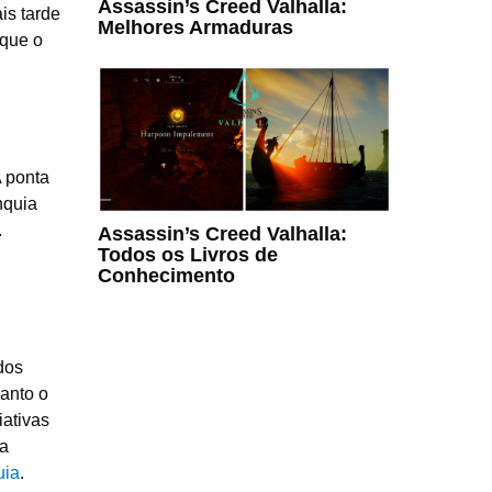
Assassin’s Creed Valhalla:
is tarde
Melhores Armaduras
 que o
A ponta
anquia
.
Assassin’s Creed Valhalla:
Todos os Livros de
Conhecimento
dos
uanto o
ativas
ia
uia
.