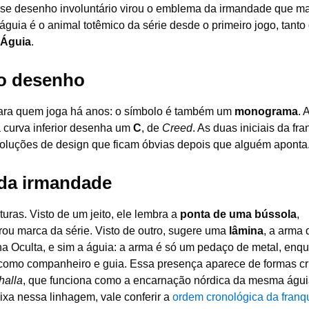
sse desenho involuntário virou o emblema da irmandade que ma
guia é o animal totêmico da série desde o primeiro jogo, tanto
 Águia
.
no desenho
ra quem joga há anos: o símbolo é também um
monograma
. 
a curva inferior desenha um
C
, de
Creed
. As duas iniciais da fr
oluções de design que ficam óbvias depois que alguém aponta
 da irmandade
ras. Visto de um jeito, ele lembra a
ponta de uma bússola
,
rou marca da série. Visto de outro, sugere uma
lâmina
, a arma 
na Oculta, e sim a águia: a arma é só um pedaço de metal, enq
como companheiro e guia. Essa presença aparece de formas cri
halla
, que funciona como a encarnação nórdica da mesma águ
ixa nessa linhagem, vale conferir a
ordem cronológica da franq