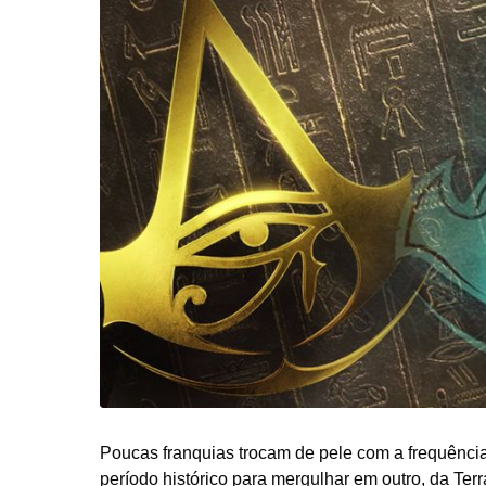
o
d
e
2
0
2
6
Poucas franquias trocam de pele com a frequênci
período histórico para mergulhar em outro, da Te