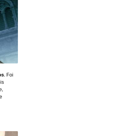
os
. Foi
is
e,
e