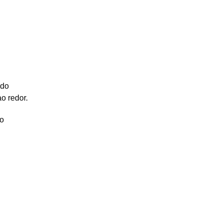
ndo
o redor.
io