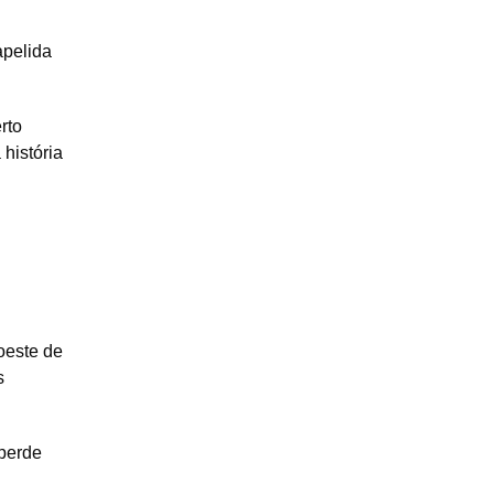
apelida
rto
história
este de
s
 perde