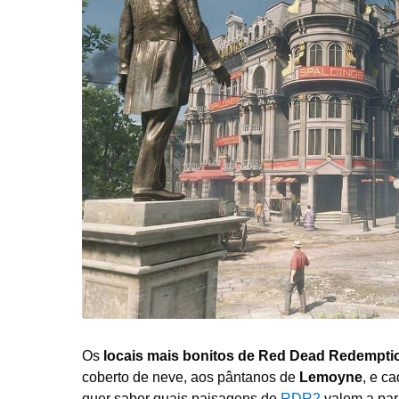
Os
locais mais bonitos de Red Dead Redempti
coberto de neve, aos pântanos de
Lemoyne
, e c
quer saber quais paisagens de
RDR2
valem a par