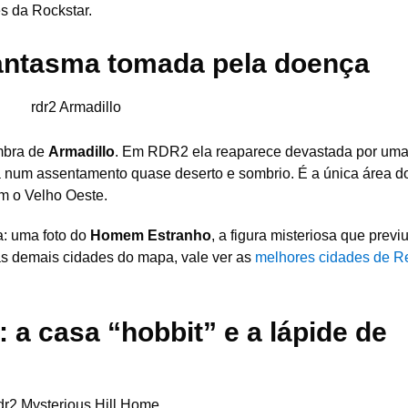
s da Rockstar.
 fantasma tomada pela doença
mbra de
Armadillo
. Em RDR2 ela reaparece devastada por um
da num assentamento quase deserto e sombrio. É a única área do
m o Velho Oeste.
a: uma foto do
Homem Estranho
, a figura misteriosa que previ
as demais cidades do mapa, vale ver as
melhores cidades de 
 a casa “hobbit” e a lápide de