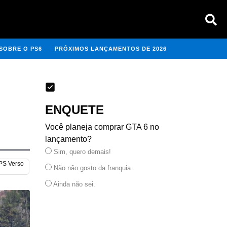
SOBRE O PS6
PRÓXIMOS LANÇAMENTOS DE 2026
ENQUETE
Você planeja comprar GTA 6 no
lançamento?
Sim, quero demais!
 PS Verso
Não não gosto da franquia.
Ainda não sei.
VOTAR