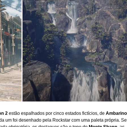
h
o
d
e
2
0
2
6
on 2
estão espalhados por cinco estados fictícios, de
Ambarino
ada um foi desenhado pela Rockstar com uma paleta própria. Se
ada obrigatória, os destaques são o topo do
Monte Shann
, as