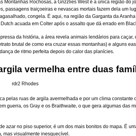
as Montanhas Rochosas, a Grizzlies West é a única região do j
, passagens traiçoeiras e nevascas mortais fazem dela um lug
m agasalhado, congela. É aqui, na região da Garganta da Aranha
Dutch acuada em Colter após o assalto que dá errado em Blac
ressa da história, a área revela animais lendários para caçar, 
trato brutal de como era cruzar essas montanhas) e alguns eas
dança de ritmo perfeita depois do calor das planícies.
argila vermelha entre duas famí
ca pelas ruas de argila avermelhada e por um clima constante 
s em guerra, os Gray e os Braithwaite, o que gera algumas das 
de azar no piso superior, é um dos mais bonitos do mapa. É um
, mas visualmente inesquecível.