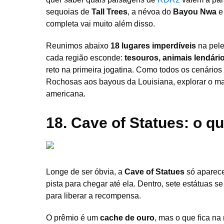
sequoias de
Tall Trees
, a névoa do
Bayou Nwa
e
completa vai muito além disso.
Reunimos abaixo
18 lugares imperdíveis
na pele
cada região esconde:
tesouros, animais lendári
reto na primeira jogatina. Como todos os cenário
Rochosas aos bayous da Louisiana, explorar o m
americana.
18. Cave of Statues: o 
Longe de ser óbvia, a
Cave of Statues
só aparece
pista para chegar até ela. Dentro, sete estátuas s
para liberar a recompensa.
O prêmio é um
cache de ouro
, mas o que fica na