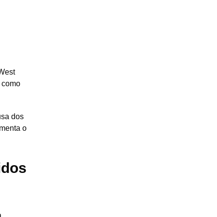
 West
s como
usa dos
umenta o
idos
a