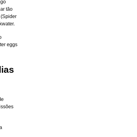
ogo
ar tão
 (Spider
kwater.
o
ter eggs
lias
de
missões
a