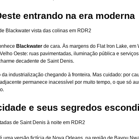
 Oeste entrando na era moderna
conhece
Blackwater
de cara. Às margens do Flat Iron Lake, em
 Velho Oeste: ruas pavimentadas, iluminação pública e serviço
 charme decadente de Saint Denis.
o da industrialização chegando à fronteira. Mas cuidado: por ca
o adjacente permanece inacessível por muito tempo, o que só a
o.
 cidade e seus segredos escond
é uma versão fictícia de Nova Orleans, na região de Bayou Nw