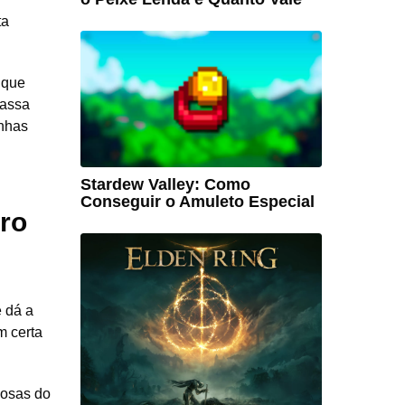
ta
 que
passa
anhas
Stardew Valley: Como
Conseguir o Amuleto Especial
ro
 dá a
m certa
iosas do