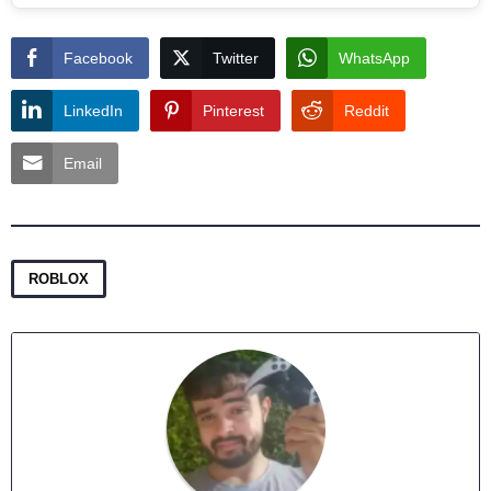
Facebook
Twitter
WhatsApp
LinkedIn
Pinterest
Reddit
Email
ROBLOX