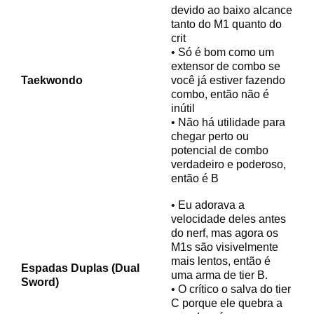
devido ao baixo alcance
tanto do M1 quanto do
crit
• Só é bom como um
extensor de combo se
Taekwondo
você já estiver fazendo
combo, então não é
inútil
• Não há utilidade para
chegar perto ou
potencial de combo
verdadeiro e poderoso,
então é B
• Eu adorava a
velocidade deles antes
do nerf, mas agora os
M1s são visivelmente
mais lentos, então é
Espadas Duplas (Dual
uma arma de tier B.
Sword)
• O crítico o salva do tier
C porque ele quebra a