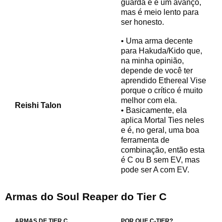
guarda e é um avanço,
mas é meio lento para
ser honesto.
• Uma arma decente
para Hakuda/Kido que,
na minha opinião,
depende de você ter
aprendido Ethereal Vise
porque o crítico é muito
melhor com ela.
Reishi Talon
• Basicamente, ela
aplica Mortal Ties neles
e é, no geral, uma boa
ferramenta de
combinação, então esta
é C ou B sem EV, mas
pode ser A com EV.
Armas do Soul Reaper do
Tier C
ARMAS DE TIER C
POR QUE C-TIER?