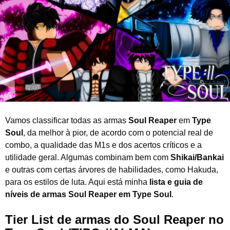
o
d
e
2
0
2
6
Vamos classificar todas as armas
Soul Reaper
em
Type
Soul
, da melhor à pior, de acordo com o potencial real de
combo, a qualidade das M1s e dos acertos críticos e a
utilidade geral. Algumas combinam bem com
Shikai/Bankai
e outras com certas árvores de habilidades, como Hakuda,
para os estilos de luta. Aqui está minha
lista e guia de
níveis de armas Soul Reaper em Type Soul
.
Tier List de armas do Soul Reaper no