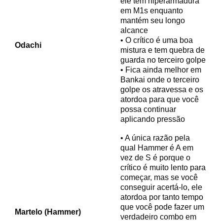
ele tem hiperarmadura
em M1s enquanto
mantém seu longo
alcance
• O crítico é uma boa
Odachi
mistura e tem quebra de
guarda no terceiro golpe
• Fica ainda melhor em
Bankai onde o terceiro
golpe os atravessa e os
atordoa para que você
possa continuar
aplicando pressão
• A única razão pela
qual Hammer é A em
vez de S é porque o
crítico é muito lento para
começar, mas se você
conseguir acertá-lo, ele
atordoa por tanto tempo
que você pode fazer um
Martelo (Hammer)
verdadeiro combo em