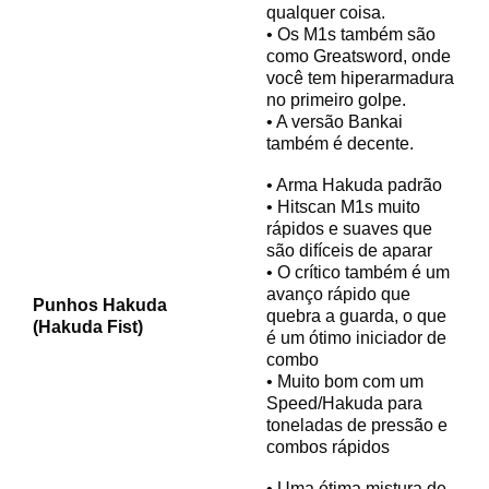
qualquer coisa.
• Os M1s também são
como Greatsword, onde
você tem hiperarmadura
no primeiro golpe.
• A versão Bankai
também é decente.
• Arma Hakuda padrão
• Hitscan M1s muito
rápidos e suaves que
são difíceis de aparar
• O crítico também é um
avanço rápido que
Punhos Hakuda
quebra a guarda, o que
(Hakuda Fist)
é um ótimo iniciador de
combo
• Muito bom com um
Speed/Hakuda para
toneladas de pressão e
combos rápidos
• Uma ótima mistura de