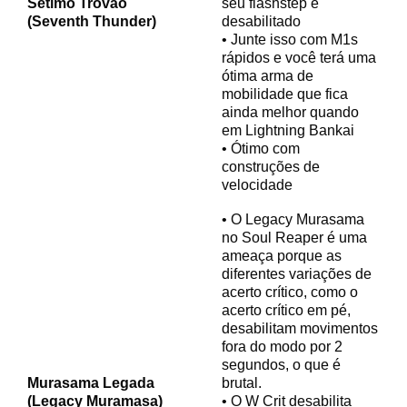
Sétimo Trovão
seu flashstep é
(Seventh Thunder)
desabilitado
• Junte isso com M1s
rápidos e você terá uma
ótima arma de
mobilidade que fica
ainda melhor quando
em Lightning Bankai
• Ótimo com
construções de
velocidade
• O Legacy Murasama
no Soul Reaper é uma
ameaça porque as
diferentes variações de
acerto crítico, como o
acerto crítico em pé,
desabilitam movimentos
fora do modo por 2
segundos, o que é
Murasama Legada
brutal.
(Legacy Muramasa)
• O W Crit desabilita