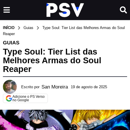
INÍCIO
Guias
Type Soul: Tier List das Melhores Armas do Soul
Reaper
GUIAS
Type Soul: Tier List das
Melhores Armas do Soul
Reaper
San Moreira
Escrito por
19 de agosto de 2025
2
7
Adicione o PS Verso
d
no Google
e
j
u
l
h