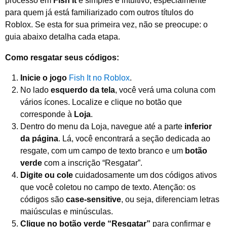
processo em
Fish It
é simples e intuitivo, especialmente
para quem já está familiarizado com outros títulos do
Roblox. Se esta for sua primeira vez, não se preocupe: o
guia abaixo detalha cada etapa.
Como resgatar seus códigos:
Inicie o jogo
Fish It no Roblox
.
No lado
esquerdo da tela
, você verá uma coluna com
vários ícones. Localize e clique no botão que
corresponde à
Loja
.
Dentro do menu da Loja, navegue até a parte
inferior
da página
. Lá, você encontrará a seção dedicada ao
resgate, com um campo de texto branco e um
botão
verde
com a inscrição “Resgatar”.
Digite ou cole
cuidadosamente um dos códigos ativos
que você coletou no campo de texto. Atenção: os
códigos são
case-sensitive
, ou seja, diferenciam letras
maiúsculas e minúsculas.
Clique no botão verde “Resgatar”
para confirmar e