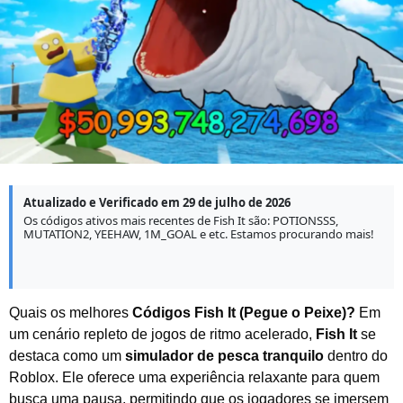
o
d
e
2
0
2
6
Atualizado e Verificado em 29 de julho de 2026
Os códigos ativos mais recentes de Fish It são: POTIONSSS,
MUTATION2, YEEHAW, 1M_GOAL e etc. Estamos procurando mais!
Quais os melhores
Códigos
Fish It
(
Pegue o Peixe
)
?
Em
um cenário repleto de jogos de ritmo acelerado,
Fish It
se
destaca como um
simulador de pesca tranquilo
dentro do
Roblox. Ele oferece uma experiência relaxante para quem
busca uma pausa, permitindo que os jogadores se imersem