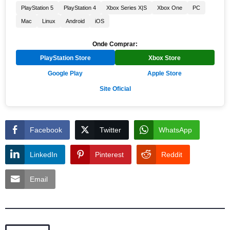
PlayStation 5
PlayStation 4
Xbox Series X|S
Xbox One
PC
Mac
Linux
Android
iOS
Onde Comprar:
PlayStation Store
Xbox Store
Google Play
Apple Store
Site Oficial
Facebook
Twitter
WhatsApp
LinkedIn
Pinterest
Reddit
Email