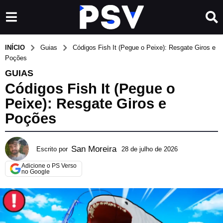
INÍCIO
Guias
Códigos Fish It (Pegue o Peixe): Resgate Giros e
Poções
GUIAS
Códigos Fish It (Pegue o
Peixe): Resgate Giros e
Poções
San Moreira
Escrito por
28 de julho de 2026
2
9
Adicione o PS Verso
d
no Google
e
j
u
l
h