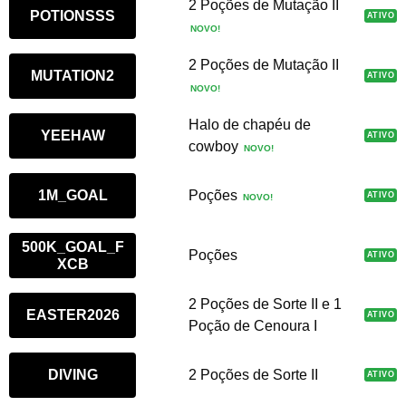
2 Poções de Mutação II
POTIONSSS
ATIVO
NOVO!
2 Poções de Mutação II
MUTATION2
ATIVO
NOVO!
Halo de chapéu de
YEEHAW
ATIVO
cowboy
NOVO!
Poções
1M_GOAL
ATIVO
NOVO!
500K_GOAL_F
Poções
ATIVO
XCB
2 Poções de Sorte II e 1
EASTER2026
ATIVO
Poção de Cenoura I
2 Poções de Sorte II
DIVING
ATIVO