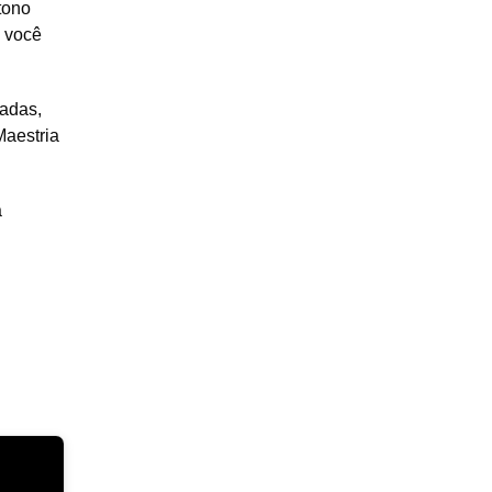
tono
e você
radas,
Maestria
a