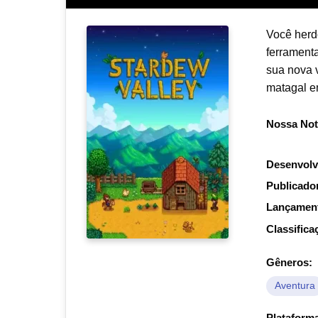
Você herd
ferrament
sua nova v
matagal e
Nossa Not
Desenvolv
Publicado
Lançamen
Classifica
Gêneros:
Aventura
Plataform