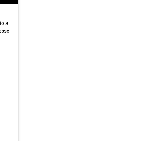
io a
 esse