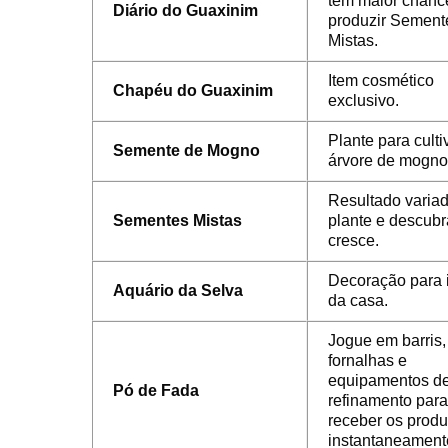
têm maior chanc
Diário do Guaxinim
produzir Sement
Mistas.
Item cosmético
Chapéu do Guaxinim
exclusivo.
Plante para cult
Semente de Mogno
árvore de mogno
Resultado varia
Sementes Mistas
plante e descubr
cresce.
Decoração para i
Aquário da Selva
da casa.
Jogue em barris,
fornalhas e
equipamentos d
Pó de Fada
refinamento para
receber os produ
instantaneament