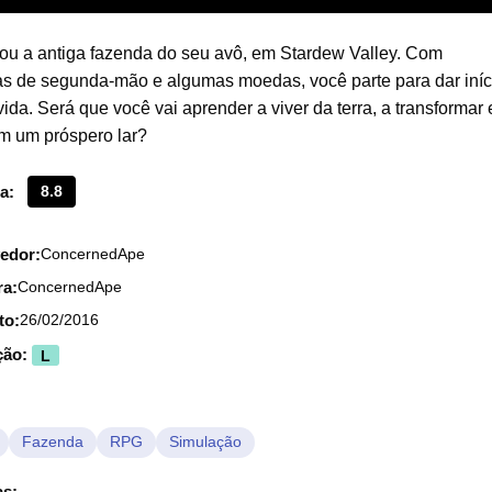
ou a antiga fazenda do seu avô, em Stardew Valley. Com
as de segunda-mão e algumas moedas, você parte para dar iníc
ida. Será que você vai aprender a viver da terra, a transformar
m um próspero lar?
a:
8.8
edor:
ConcernedApe
ra:
ConcernedApe
to:
26/02/2016
ção:
L
Fazenda
RPG
Simulação
as: