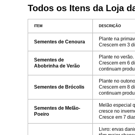
Todos os Itens da Loja d
ITEM
DESCRIÇÃO
Plante na primav
Sementes de Cenoura
Crescem em 3 di
Plante no verão.
Sementes de
Crescem em 6 di
Abobrinha de Verão
continuam produ
Plante no outono
Sementes de Brócolis
Crescem em 8 di
continuam produ
Melão especial 
Sementes de Melão-
cresce no invern
Poeiro
Cresce em 7 dia
Livro: ervas dan