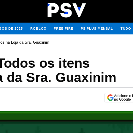
OS DE 2025
ROBLOX
FREE FIRE
PS PLUS MENSAL
TUDO 
dos na Loja da Sra. Guaxinim
Todos os itens
a da Sra. Guaxinim
Adicione o
no Google