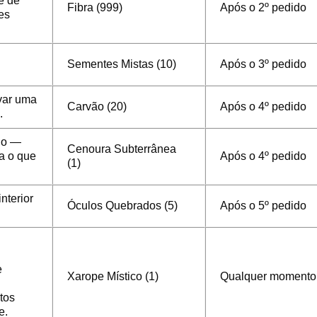
e de
Fibra (999)
Após o 2º pedido
es
Sementes Mistas (10)
Após o 3º pedido
ivar uma
Carvão (20)
Após o 4º pedido
.
do —
Cenoura Subterrânea
a o que
Após o 4º pedido
(1)
nterior
Óculos Quebrados (5)
Após o 5º pedido
e
Xarope Místico (1)
Qualquer momento
tos
e.