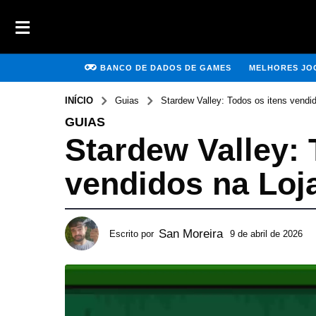
BANCO DE DADOS DE GAMES
MELHORES JOG
INÍCIO
Guias
Stardew Valley: Todos os itens vendi
GUIAS
Stardew Valley: 
vendidos na Loj
San Moreira
Escrito por
9 de abril de 2026
1
1
d
e
m
a
i