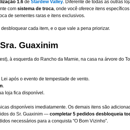
lização 1.6
de
Stardew Valley
. Diferente de todas as outras lo
ente com
sistema de troca
, onde você oferece itens específicos
roca de sementes raras e itens exclusivos.
 desbloquear cada item, e o que vale a pena priorizar.
Sra. Guaxinim
est), à esquerda do Rancho da Marnie, na casa na árvore do T
Lei após o evento de tempestade de vento.
im
.
 loja fica disponível.
cas disponíveis imediatamente. Os demais itens são adiciona
didos do Sr. Guaxinim —
completar 5 pedidos desbloqueia to
didos necessários para a conquista “O Bom Vizinho”.