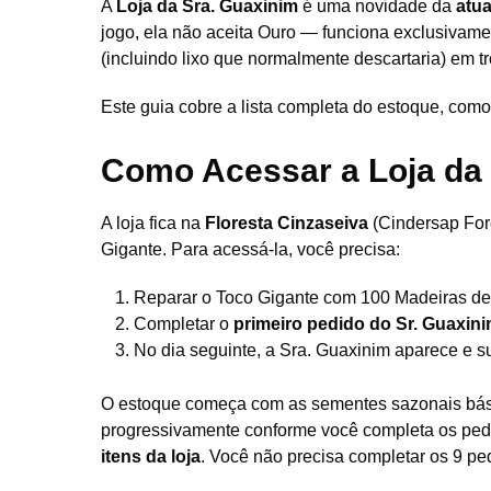
A
Loja da Sra. Guaxinim
é uma novidade da
atua
jogo, ela não aceita Ouro — funciona exclusivam
(incluindo lixo que normalmente descartaria) em t
Este guia cobre a lista completa do estoque, como
Como Acessar a Loja da 
A loja fica na
Floresta Cinzaseiva
(Cindersap For
Gigante. Para acessá-la, você precisa:
Reparar o Toco Gigante com 100 Madeiras de 
Completar o
primeiro pedido do Sr. Guaxin
No dia seguinte, a Sra. Guaxinim aparece e sua
O estoque começa com as sementes sazonais bási
progressivamente conforme você completa os pe
itens da loja
. Você não precisa completar os 9 pe