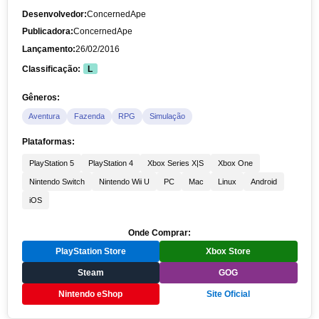
Desenvolvedor:
ConcernedApe
Publicadora:
ConcernedApe
Lançamento:
26/02/2016
Classificação:
L
Gêneros:
Aventura
Fazenda
RPG
Simulação
Plataformas:
PlayStation 5
PlayStation 4
Xbox Series X|S
Xbox One
Nintendo Switch
Nintendo Wii U
PC
Mac
Linux
Android
iOS
Onde Comprar:
PlayStation Store
Xbox Store
Steam
GOG
Nintendo eShop
Site Oficial