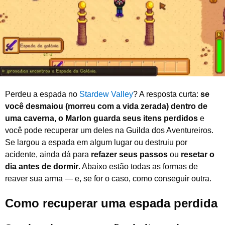
e
2
0
2
6
Perdeu a espada no
Stardew Valley
? A resposta curta:
se
você desmaiou (morreu com a vida zerada) dentro de
uma caverna, o Marlon guarda seus itens perdidos
e
você pode recuperar um deles na Guilda dos Aventureiros.
Se largou a espada em algum lugar ou destruiu por
acidente, ainda dá para
refazer seus passos
ou
resetar o
dia antes de dormir
. Abaixo estão todas as formas de
reaver sua arma — e, se for o caso, como conseguir outra.
Como recuperar uma espada perdida