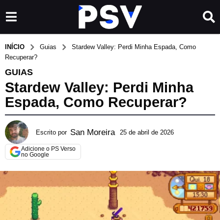
INÍCIO
Guias
Stardew Valley: Perdi Minha Espada, Como
Recuperar?
GUIAS
Stardew Valley: Perdi Minha
Espada, Como Recuperar?
San Moreira
Escrito por
25 de abril de 2026
2
9
Adicione o PS Verso
d
no Google
e
j
u
n
h
o
d