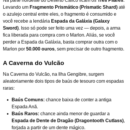
Na parte nordeste do Deserto Calico ficam os
Três Pilares
.
Levando um
Fragmento Prismático (Prismatic Shard)
até
o azulejo central entre eles, o fragmento é consumido e
você recebe a lendária
Espada da Galáxia (Galaxy
Sword)
. Isso só pode ser feito uma vez — depois, a arma
fica liberada para compra com o Marlon. Aliás, se você
perder a Espada da Galáxia, basta comprar outra com o
Marlon por
50.000 ouros
, sem precisar de outro fragmento.
A Caverna do Vulcão
Na Caverna do Vulcão, na Ilha Gengibre, surgem
aleatoriamente dois tipos de baús de tesouro com espadas
raras:
Baús Comuns:
chance baixa de conter a antiga
Espada Anã.
Baús Raros:
chance ainda menor de guardar a
Espada de Dente de Dragão (Dragontooth Cutlass)
,
forjada a partir de um dente mágico.