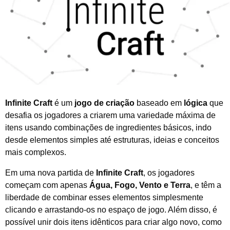
d
e
2
0
2
6
Infinite Craft
é um
jogo de criação
baseado em
lógica
que
desafia os jogadores a criarem uma variedade máxima de
itens usando combinações de ingredientes básicos, indo
desde elementos simples até estruturas, ideias e conceitos
mais complexos.
Em uma nova partida de
Infinite Craft
, os jogadores
começam com apenas
Água, Fogo, Vento e Terra
, e têm a
liberdade de combinar esses elementos simplesmente
clicando e arrastando-os no espaço de jogo. Além disso, é
possível unir dois itens idênticos para criar algo novo, como