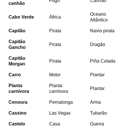
Fogo
Canhão
canhão
Oceano
Cabo Verde
África
Atlântico
Capitão
Pirata
Navio pirata
Capitão
Pirata
Dragão
Gancho
Capitão
Pirata
Piña Colada
Morgan
Carro
Motor
Plantar
Planta
Planta
Plantar
carnívora
carnívora
Cenoura
Pernalonga
Arma
Cassino
Las Vegas
Tubarão
Castelo
Casa
Guerra