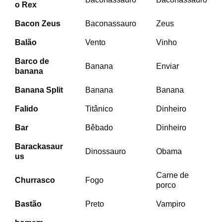
o
Rex
Bacon Zeus
Baconassauro
Zeus
Balão
Vento
Vinho
Barco de
Banana
Enviar
banana
Banana Split
Banana
Banana
Falido
Titânico
Dinheiro
Bar
Bêbado
Dinheiro
Barackasaur
Dinossauro
Obama
us
Carne de
Churrasco
Fogo
porco
Bastão
Preto
Vampiro