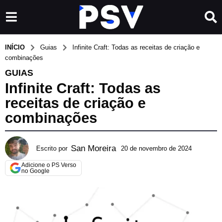
INÍCIO
Guias
Infinite Craft: Todas as receitas de criação e
combinações
GUIAS
Infinite Craft: Todas as
receitas de criação e
combinações
San Moreira
Escrito por
20 de novembro de 2024
1
2
Adicione o PS Verso
d
no Google
e
m
a
i
o