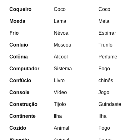
Coqueiro
Coco
Coco
Moeda
Lama
Metal
Frio
Névoa
Espirrar
Conluio
Moscou
Trunfo
Colônia
Álcool
Perfume
Computador
Sistema
Fogo
Confúcio
Livro
chinês
Console
Vídeo
Jogo
Construção
Tijolo
Guindaste
Continente
Ilha
Ilha
Cozido
Animal
Fogo
Biscoito
Animal
Forno