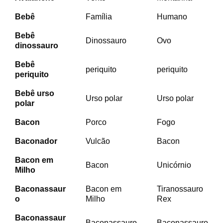
Bebê
Família
Humano
Bebê
Dinossauro
Ovo
dinossauro
Bebê
periquito
periquito
periquito
Bebê urso
Urso polar
Urso polar
polar
Bacon
Porco
Fogo
Baconador
Vulcão
Bacon
Bacon em
Bacon
Unicórnio
Milho
Baconassaur
Bacon em
Tiranossauro
o
Milho
Rex
Baconassaur
Baconassauro
Baconassauro