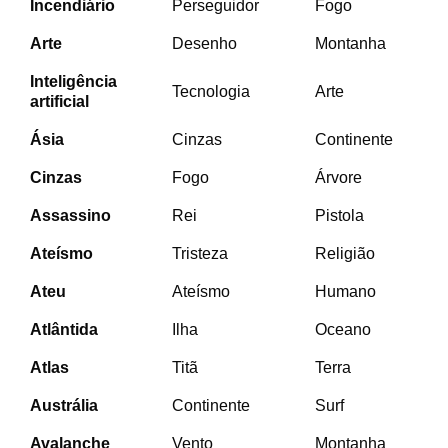
Incendiário
Perseguidor
Fogo
Arte
Desenho
Montanha
Inteligência
Tecnologia
Arte
artificial
Ásia
Cinzas
Continente
Cinzas
Fogo
Árvore
Assassino
Rei
Pistola
Ateísmo
Tristeza
Religião
Ateu
Ateísmo
Humano
Atlântida
Ilha
Oceano
Atlas
Titã
Terra
Austrália
Continente
Surf
Avalanche
Vento
Montanha