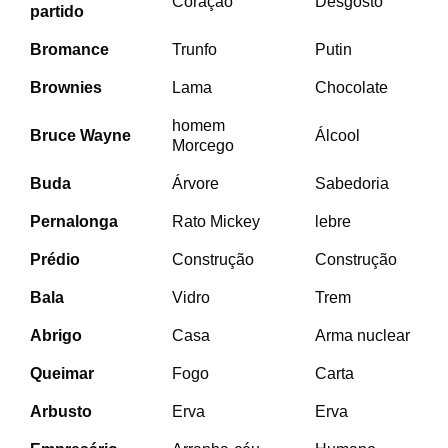
Coração
Desgosto
partido
Bromance
Trunfo
Putin
Brownies
Lama
Chocolate
homem
Bruce Wayne
Álcool
Morcego
Buda
Árvore
Sabedoria
Pernalonga
Rato Mickey
lebre
Prédio
Construção
Construção
Bala
Vidro
Trem
Abrigo
Casa
Arma nuclear
Queimar
Fogo
Carta
Arbusto
Erva
Erva