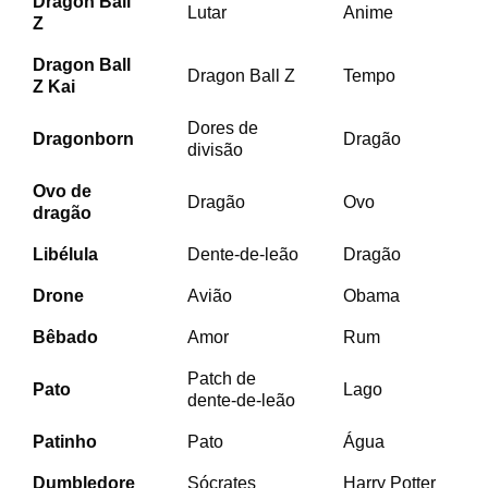
Dragon Ball
Lutar
Anime
Z
Dragon Ball
Dragon Ball Z
Tempo
Z Kai
Dores de
Dragonborn
Dragão
divisão
Ovo de
Dragão
Ovo
dragão
Libélula
Dente-de-leão
Dragão
Drone
Avião
Obama
Bêbado
Amor
Rum
Patch de
Pato
Lago
dente-de-leão
Patinho
Pato
Água
Dumbledore
Sócrates
Harry Potter