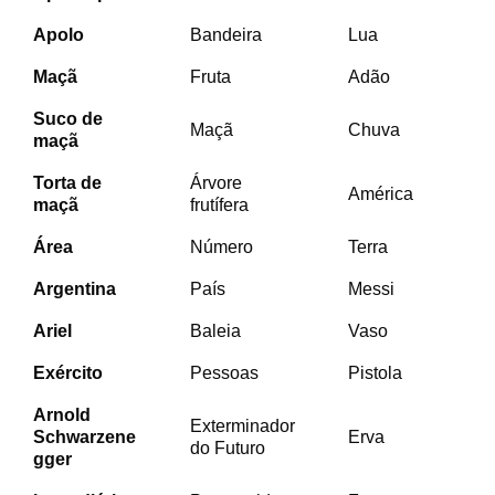
Apolo
Bandeira
Lua
Maçã
Fruta
Adão
Suco de
Maçã
Chuva
maçã
Torta de
Árvore
América
maçã
frutífera
Área
Número
Terra
Argentina
País
Messi
Ariel
Baleia
Vaso
Exército
Pessoas
Pistola
Arnold
Exterminador
Schwarzene
Erva
do Futuro
gger