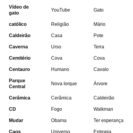
Vídeo de
YouTube
Gato
gato
católico
Religião
Mário
Caldeirão
Casa
Pote
Caverna
Urso
Terra
Cemitério
Cova
Cova
Centauro
Humano
Cavalo
Parque
Nova Iorque
Árvore
Central
Cerâmica
Cerâmica
Caldeirão
CD
Fogo
Walkman
Mudar
Obama
Ter esperança
Caos
Universo
Entropia