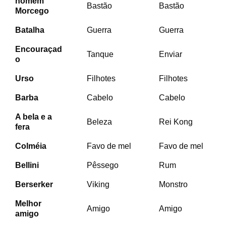
homem
Bastão
Bastão
Morcego
Batalha
Guerra
Guerra
Encouraçad
Tanque
Enviar
o
Urso
Filhotes
Filhotes
Barba
Cabelo
Cabelo
A bela e a
Beleza
Rei Kong
fera
Colméia
Favo de mel
Favo de mel
Bellini
Pêssego
Rum
Berserker
Viking
Monstro
Melhor
Amigo
Amigo
amigo