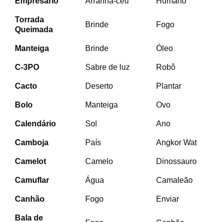
Empresário
Arranha-céu
Humano
Torrada
Brinde
Fogo
Queimada
Manteiga
Brinde
Óleo
C-3PO
Sabre de luz
Robô
Cacto
Deserto
Plantar
Bolo
Manteiga
Ovo
Calendário
Sol
Ano
Camboja
País
Angkor Wat
Camelot
Camelo
Dinossauro
Camuflar
Água
Camaleão
Canhão
Fogo
Enviar
Bala de