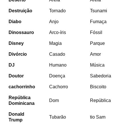
Destruição
Tornado
Tsunami
Diabo
Anjo
Fumaça
Dinossauro
Arco-íris
Fóssil
Disney
Magia
Parque
Divórcio
Casado
Amor
DJ
Humano
Música
Doutor
Doença
Sabedoria
cachorrinho
Cachorro
Biscoito
República
Dom
República
Dominicana
Donald
Tubarão
tio Sam
Trump