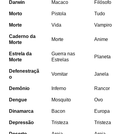
Darwin
Macaco
Filósofo
Morto
Pistola
Tudo
Morte
Vida
Vampiro
Caderno da
Morte
Anime
Morte
Estrela da
Guerra nas
Planeta
Morte
Estrelas
Defenestraçã
Vomitar
Janela
o
Demônio
Inferno
Rancor
Dengue
Mosquito
Ovo
Dinamarca
Bacon
Europa
Depressão
Tristeza
Tristeza
Deserto
Areia
Areia