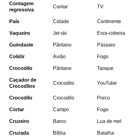
Contagem
Contar
TV
regressiva
País
Cidade
Continente
Vaqueiro
Jet ski
Erva-cidreira
Guindaste
Pântano
Pássaro
Colidir
Avião
Fogo
Crocodilo
Pântano
Tanque
Caçador de
Crocodilo
YouTube
Crocodilos
Crocodilo
Crocodilo
Porco
Cortar
Campo
Fogo
Cruzeiro
Barco
Lua de mel
Cruzada
Bíblia
Batalha