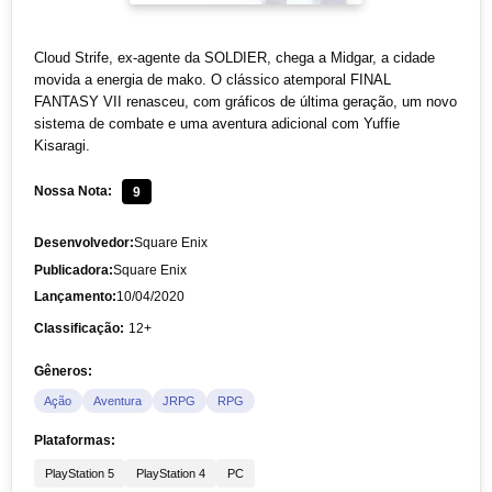
Cloud Strife, ex-agente da SOLDIER, chega a Midgar, a cidade
movida a energia de mako. O clássico atemporal FINAL
FANTASY VII renasceu, com gráficos de última geração, um novo
sistema de combate e uma aventura adicional com Yuffie
Kisaragi.
Nossa Nota:
9
Desenvolvedor:
Square Enix
Publicadora:
Square Enix
Lançamento:
10/04/2020
Classificação:
12+
Gêneros:
Ação
Aventura
JRPG
RPG
Plataformas:
PlayStation 5
PlayStation 4
PC