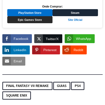
Onde Comprar:
PlayStation Store
Steam
Epic Games Store
Site Oficial
Facebook
WhatsApp
Twitter/X
LinkedIn
Pinterest
Reddit
Email
,
,
,
FINAL FANTASY VII REMAKE
GUIAS
PS4
SQUARE ENIX