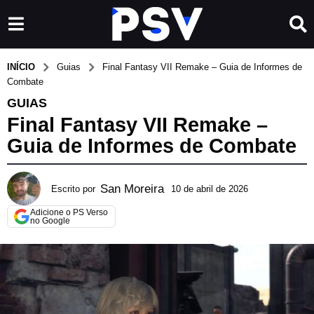
INÍCIO
Guias
Final Fantasy VII Remake – Guia de Informes de
Combate
GUIAS
Final Fantasy VII Remake –
Guia de Informes de Combate
San Moreira
Escrito por
10 de abril de 2026
2
d
Adicione o PS Verso
e
no Google
j
u
n
h
o
d
e