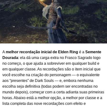
o
d
e
2
0
2
6
A
melhor recordação inicial de Elden Ring
é a
Semente
Dourada
: ela dá uma carga extra no Frasco Sagrado logo
no começo, o que ajuda a sobreviver em qualquer build e
em qualquer classe. As recordações são o item inicial que
você escolhe na criação do personagem — o equivalente
aos “presentes” de Dark Souls — e, embora nenhuma
escolha seja definitiva (todas podem ser encontradas no
mundo depois), começar com a certa adianta suas primeiras
horas. Abaixo está a melhor opção, a melhor por classe e a
lista completa das nove recordações com efeito e