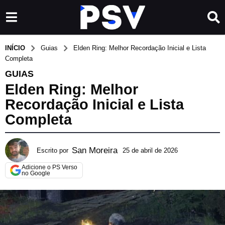
INÍCIO
Guias
Elden Ring: Melhor Recordação Inicial e Lista
Completa
GUIAS
Elden Ring: Melhor
Recordação Inicial e Lista
Completa
San Moreira
Escrito por
25 de abril de 2026
1
2
Adicione o PS Verso
d
no Google
e
j
u
n
h