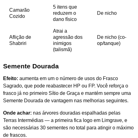
5 itens que
Camarão
reduzem o
De nicho
Cozido
dano físico
Atrai a
Aflição de
agressão dos
De nicho (co-
Shabriri
inimigos
op/tanque)
(talismã)
Semente Dourada
Efeito:
aumenta em um o número de usos do Frasco
Sagrado, que pode reabastecer HP ou FP. Você reforça o
frasco já no primeiro Sítio de Graça e mantém sempre uma
Semente Dourada de vantagem nas melhorias seguintes.
Onde achar:
nas árvores douradas espalhadas pelas
Terras Intermédias — a primeira fica logo em Limgrave, e
são necessárias 30 sementes no total para atingir o máximo
de frascos.