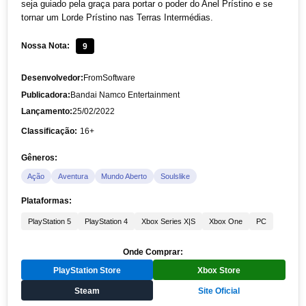
seja guiado pela graça para portar o poder do Anel Prístino e se
tornar um Lorde Prístino nas Terras Intermédias.
Nossa Nota:
9
Desenvolvedor:
FromSoftware
Publicadora:
Bandai Namco Entertainment
Lançamento:
25/02/2022
Classificação:
16+
Gêneros:
Ação
Aventura
Mundo Aberto
Soulslike
Plataformas:
PlayStation 5
PlayStation 4
Xbox Series X|S
Xbox One
PC
Onde Comprar:
PlayStation Store
Xbox Store
Steam
Site Oficial