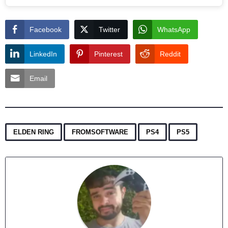
Facebook
Twitter
WhatsApp
LinkedIn
Pinterest
Reddit
Email
,
,
,
ELDEN RING
FROMSOFTWARE
PS4
PS5