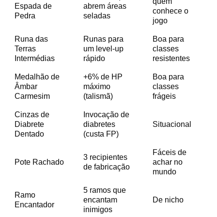
quem
Espada de
abrem áreas
conhece o
Pedra
seladas
jogo
Runa das
Runas para
Boa para
Terras
um level-up
classes
Intermédias
rápido
resistentes
Medalhão de
+6% de HP
Boa para
Âmbar
máximo
classes
Carmesim
(talismã)
frágeis
Cinzas de
Invocação de
Diabrete
diabretes
Situacional
Dentado
(custa FP)
Fáceis de
3 recipientes
Pote Rachado
achar no
de fabricação
mundo
5 ramos que
Ramo
encantam
De nicho
Encantador
inimigos