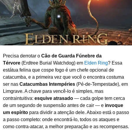
d
e
2
0
2
6
Precisa derrotar o
Cão de Guarda Fúnebre da
Térvore
(Erdtree Burial Watchdog) em
Elden Ring
? Essa
estátua felina que cospe fogo é um chefe opcional de
catacumba, e a primeira vez que você o encontra costuma
ser nas
Catacumbas Intempéries
(Pé-de-Tempestade), em
Limgrave. A chave para vencê-lo é simples, mas
contraintuitiva:
esquive atrasado
— cada golpe tem cerca
de um segundo de suspensão antes de cair — e
invoque
um espírito
para dividir a atenção dele. Abaixo está o passo
a passo completo: onde encontrá-lo, todos os ataques e
como contra-atacar, a melhor preparação e as recompensas.