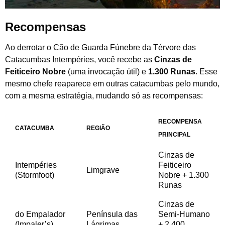
Recompensas
Ao derrotar o Cão de Guarda Fúnebre da Térvore das
Catacumbas Intempéries, você recebe as
Cinzas de
Feiticeiro Nobre
(uma invocação útil) e
1.300 Runas
. Esse
mesmo chefe reaparece em outras catacumbas pelo mundo,
com a mesma estratégia, mudando só as recompensas:
RECOMPENSA
CATACUMBA
REGIÃO
PRINCIPAL
Cinzas de
Intempéries
Feiticeiro
Limgrave
(Stormfoot)
Nobre + 1.300
Runas
Cinzas de
do Empalador
Península das
Semi-Humano
(Impaler’s)
Lágrimas
+ 2.400