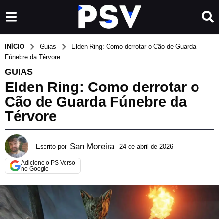
INÍCIO
Guias
Elden Ring: Como derrotar o Cão de Guarda
Fúnebre da Térvore
GUIAS
Elden Ring: Como derrotar o
Cão de Guarda Fúnebre da
Térvore
San Moreira
Escrito por
24 de abril de 2026
9
d
Adicione o PS Verso
e
no Google
j
u
n
h
o