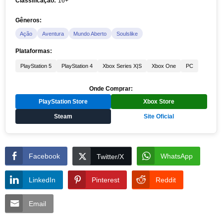
Classificação:
16+
Gêneros:
Ação
Aventura
Mundo Aberto
Soulslike
Plataformas:
PlayStation 5
PlayStation 4
Xbox Series X|S
Xbox One
PC
Onde Comprar:
PlayStation Store
Xbox Store
Steam
Site Oficial
Facebook
WhatsApp
Twitter/X
LinkedIn
Pinterest
Reddit
Email