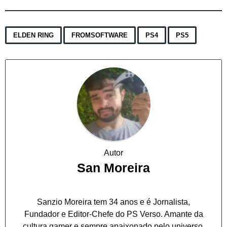
,
,
,
ELDEN RING
FROMSOFTWARE
PS4
PS5
Autor
San Moreira
Sanzio Moreira tem 34 anos e é Jornalista,
Fundador e Editor-Chefe do PS Verso. Amante da
cultura gamer e sempre apaixonado pelo universo.