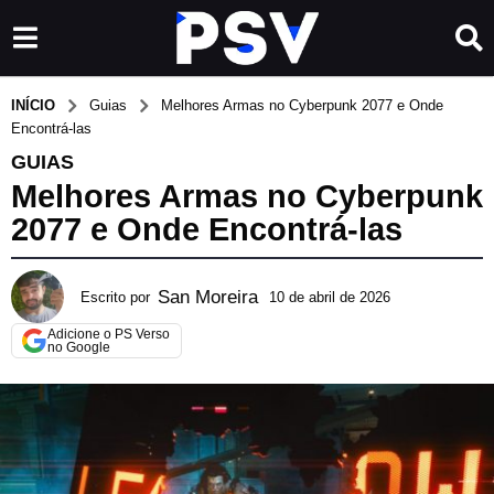
INÍCIO
Guias
Melhores Armas no Cyberpunk 2077 e Onde
Encontrá-las
GUIAS
Melhores Armas no Cyberpunk
2077 e Onde Encontrá-las
San Moreira
Escrito por
10 de abril de 2026
3
d
Adicione o PS Verso
e
no Google
j
u
n
h
o
d
e