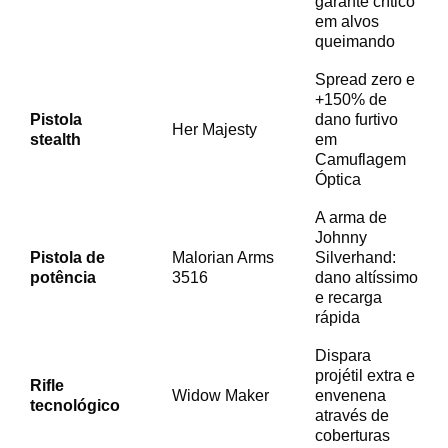
garante crítico
em alvos
queimando
Spread zero e
+150% de
Pistola
dano furtivo
Her Majesty
stealth
em
Camuflagem
Óptica
A arma de
Johnny
Pistola de
Malorian Arms
Silverhand:
potência
3516
dano altíssimo
e recarga
rápida
Dispara
projétil extra e
Rifle
Widow Maker
envenena
tecnológico
através de
coberturas