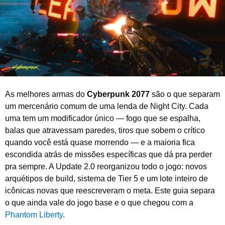
2
0
2
6
As melhores armas do
Cyberpunk 2077
são o que separam
um mercenário comum de uma lenda de Night City. Cada
uma tem um modificador único — fogo que se espalha,
balas que atravessam paredes, tiros que sobem o crítico
quando você está quase morrendo — e a maioria fica
escondida atrás de missões específicas que dá pra perder
pra sempre. A Update 2.0 reorganizou todo o jogo: novos
arquétipos de build, sistema de Tier 5 e um lote inteiro de
icônicas novas que reescreveram o meta. Este guia separa
o que ainda vale do jogo base e o que chegou com a
Phantom Liberty
.