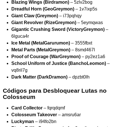
Blazing Wings (Birdramon)
– 5zlv2bog
Dreadful Horn (GeoGreymon)
– 1v7ixp5s
Giant Claw (Greymon)
– i73pqhqy
Giant Revolver (RizeGreymon)
– 5eymqwas
Gigantic Crushing Sword (VictoryGreymon)
–
6lguca4r
Ice Metal (MetalGarurumon)
– 3555fbxt
Metal Parts (MetalGreymon)
– 8smd467l
Proof of Courage (WarGreymon)
– py2ez1a6
School Uniform of Justice (BanchoLeomon)
–
vq8ril7g
Dark Matter (DarkDramon)
– dpzbt0lh
Códigos para Desbloquear Lutas no
Colosseum
Card Collector
– fqrqdqmf
Colosseum Takeover
– amsru6ar
Luckyman
– i94fo2bn