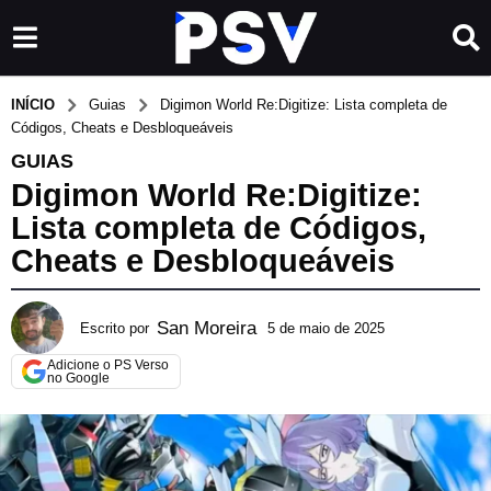
INÍCIO
Guias
Digimon World Re:Digitize: Lista completa de
Códigos, Cheats e Desbloqueáveis
GUIAS
Digimon World Re:Digitize:
Lista completa de Códigos,
Cheats e Desbloqueáveis
San Moreira
Escrito por
5 de maio de 2025
7
d
Adicione o PS Verso
e
no Google
m
a
i
o
d