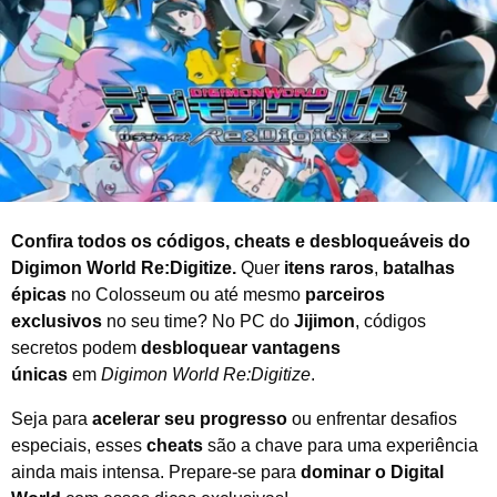
e
2
0
2
5
Confira todos os códigos, cheats e desbloqueáveis do
Digimon World Re:Digitize.
Quer
itens raros
,
batalhas
épicas
no Colosseum ou até mesmo
parceiros
exclusivos
no seu time? No PC do
Jijimon
, códigos
secretos podem
desbloquear vantagens
únicas
em
Digimon World Re:Digitize
.
Seja para
acelerar seu progresso
ou enfrentar desafios
especiais, esses
cheats
são a chave para uma experiência
ainda mais intensa. Prepare-se para
dominar o Digital