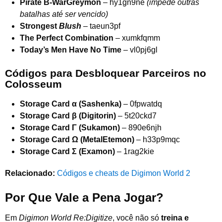
Pirate B-WarGreymon
– hy1gn9ne
(impede outras
batalhas até ser vencido)
Strongest
Blush
– taeun3pf
The Perfect Combination
– xumkfqmm
Today’s Men Have No Time
– vl0pj6gl
Códigos para Desbloquear Parceiros no
Colosseum
Storage Card α (Sashenka)
– 0fpwatdq
Storage Card β (Digitorin)
– 5t20ckd7
Storage Card Γ (Sukamon)
– 890e6njh
Storage Card Ω (MetalEtemon)
– h33p9mqc
Storage Card Σ (Examon)
– 1rag2kie
Relacionado:
Códigos e cheats de Digimon World 2
Por Que Vale a Pena Jogar?
Em
Digimon World Re:Digitize
, você não só
treina e