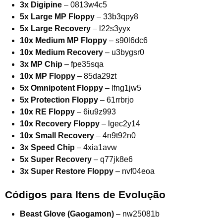
3x Digipine
– 0813w4c5
5x Large MP Floppy
– 33b3qpy8
5x Large Recovery
– l22s3yyx
10x Medium MP Floppy
– s90l6dc6
10x Medium Recovery
– u3bygsr0
3x MP Chip
– fpe35sqa
10x MP Floppy
– 85da29zt
5x Omnipotent Floppy
– lfng1jw5
5x Protection Floppy
– 61rrbrjo
10x RE Floppy
– 6iu9z993
10x Recovery Floppy
– lgec2y14
10x Small Recovery
– 4n9t92n0
3x Speed Chip
– 4xia1avw
5x Super Recovery
– q77jk8e6
3x Super Restore Floppy
– nvf04eoa
Códigos para Itens de Evolução
Beast Glove (Gaogamon)
– nw25081b