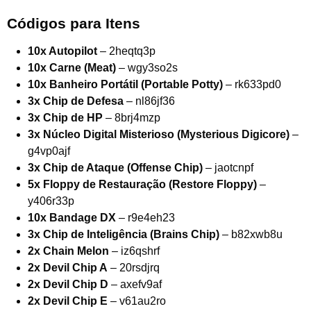
Códigos para Itens
10x Autopilot
– 2heqtq3p
10x Carne (Meat)
– wgy3so2s
10x Banheiro Portátil (Portable Potty)
– rk633pd0
3x Chip de Defesa
– nl86jf36
3x Chip de HP
– 8brj4mzp
3x Núcleo Digital Misterioso (Mysterious Digicore)
–
g4vp0ajf
3x Chip de Ataque (Offense Chip)
– jaotcnpf
5x Floppy de Restauração (Restore Floppy)
–
y406r33p
10x Bandage DX
– r9e4eh23
3x Chip de Inteligência (Brains Chip)
– b82xwb8u
2x Chain Melon
– iz6qshrf
2x Devil Chip A
– 20rsdjrq
2x Devil Chip D
– axefv9af
2x Devil Chip E
– v61au2ro