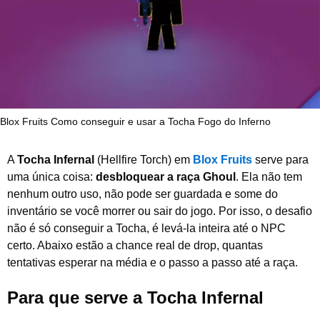
e
2
0
2
6
Blox Fruits Como conseguir e usar a Tocha Fogo do Inferno
A
Tocha Infernal
(Hellfire Torch) em
Blox Fruits
serve para
uma única coisa:
desbloquear a raça Ghoul
. Ela não tem
nenhum outro uso, não pode ser guardada e some do
inventário se você morrer ou sair do jogo. Por isso, o desafio
não é só conseguir a Tocha, é levá-la inteira até o NPC
certo. Abaixo estão a chance real de drop, quantas
tentativas esperar na média e o passo a passo até a raça.
Para que serve a Tocha Infernal