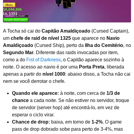
A Tocha só cai do
Capitão Amaldiçoado
(Cursed Captain),
um
chefe de raid de nível 1325
que aparece no
Navio
Amaldiçoado
(Cursed Ship), perto da
Ilha do Cemitério
, no
Segundo Mar
. Diferente das raids invocadas por item,
como a do
Fist of Darkness
, o Capitão aparece sozinho à
noite. O acesso ao navio é por uma
Porta Preta
, liberada
apenas a partir do
nível 1000
: abaixo disso, a Tocha não cai
nem se você derrotar o chefe.
Quando ele aparece:
à noite, com cerca de
1/3 de
chance
a cada noite. Se não estiver no servidor, troque
de servidor (server hop) até encontrá-lo, em vez de
esperar o ciclo virar.
Chance de drop:
baixa, em torno de
1-2%
. O game
pass de drop dobrado sobe para perto de 3-4%, mas