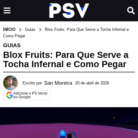
INÍCIO
Guias
Blox Fruits: Para Que Serve a Tocha Infernal e
Como Pegar
GUIAS
Blox Fruits: Para Que Serve a
Tocha Infernal e Como Pegar
San Moreira
Escrito por
20 de abril de 2026
1
6
Adicione o PS Verso
d
no Google
e
j
u
n
h
o
d