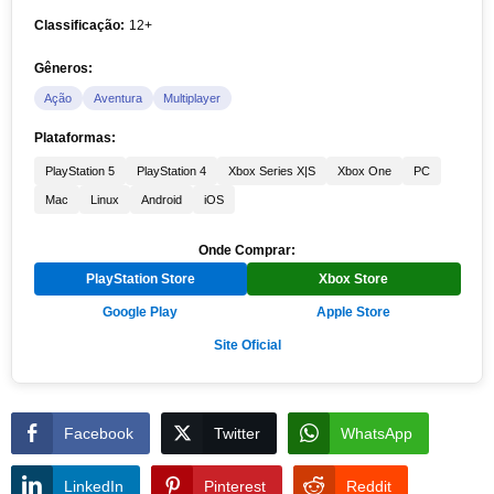
Classificação:
12+
Gêneros:
Ação
Aventura
Multiplayer
Plataformas:
PlayStation 5
PlayStation 4
Xbox Series X|S
Xbox One
PC
Mac
Linux
Android
iOS
Onde Comprar:
PlayStation Store
Xbox Store
Google Play
Apple Store
Site Oficial
Facebook
Twitter
WhatsApp
LinkedIn
Pinterest
Reddit