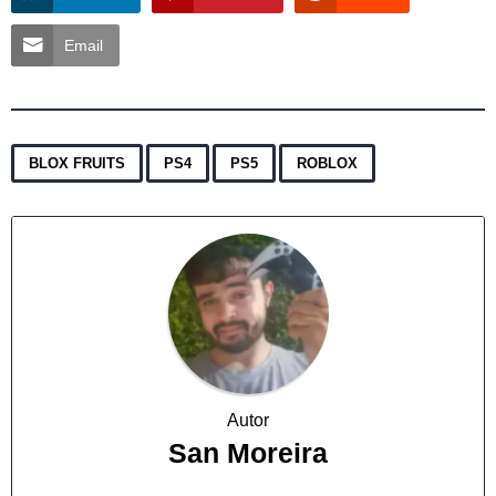
Email
,
,
,
BLOX FRUITS
PS4
PS5
ROBLOX
Autor
San Moreira