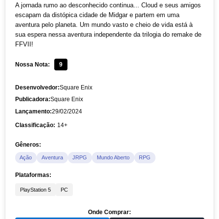
A jornada rumo ao desconhecido continua... Cloud e seus amigos
escapam da distópica cidade de Midgar e partem em uma
aventura pelo planeta. Um mundo vasto e cheio de vida está à
sua espera nessa aventura independente da trilogia do remake de
FFVII!
Nossa Nota:
9
Desenvolvedor:
Square Enix
Publicadora:
Square Enix
Lançamento:
29/02/2024
Classificação:
14+
Gêneros:
Ação
Aventura
JRPG
Mundo Aberto
RPG
Plataformas:
PlayStation 5
PC
Onde Comprar: