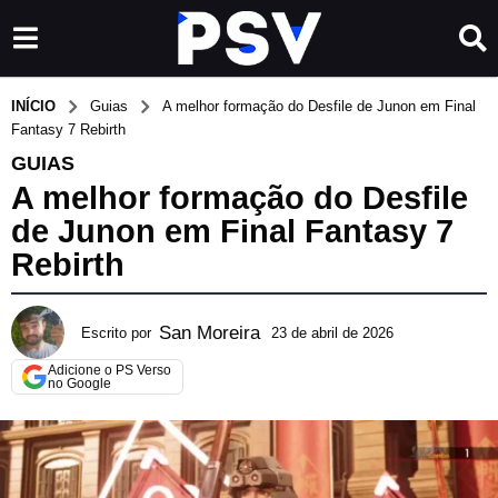
INÍCIO
Guias
A melhor formação do Desfile de Junon em Final
Fantasy 7 Rebirth
GUIAS
A melhor formação do Desfile
de Junon em Final Fantasy 7
Rebirth
San Moreira
Escrito por
23 de abril de 2026
7
d
Adicione o PS Verso
e
no Google
a
g
o
s
t