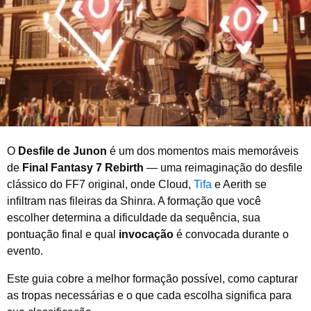
o
d
e
2
0
2
6
O
Desfile de Junon
é um dos momentos mais memoráveis
de
Final Fantasy 7 Rebirth
— uma reimaginação do desfile
clássico do FF7 original, onde Cloud,
Tifa
e Aerith se
infiltram nas fileiras da Shinra. A formação que você
escolher determina a dificuldade da sequência, sua
pontuação final e qual
invocação
é convocada durante o
evento.
Este guia cobre a melhor formação possível, como capturar
as tropas necessárias e o que cada escolha significa para