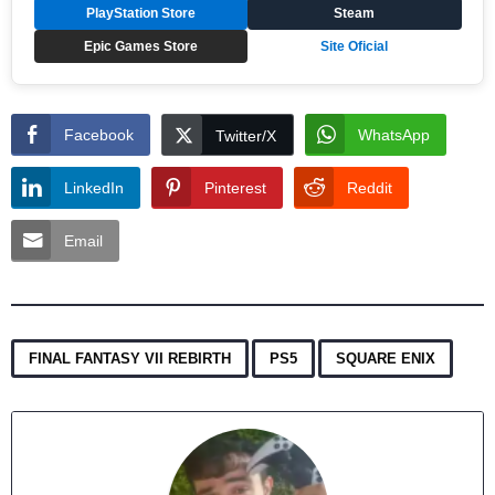
PlayStation Store
Steam
Epic Games Store
Site Oficial
Facebook
WhatsApp
Twitter/X
LinkedIn
Pinterest
Reddit
Email
,
,
FINAL FANTASY VII REBIRTH
PS5
SQUARE ENIX