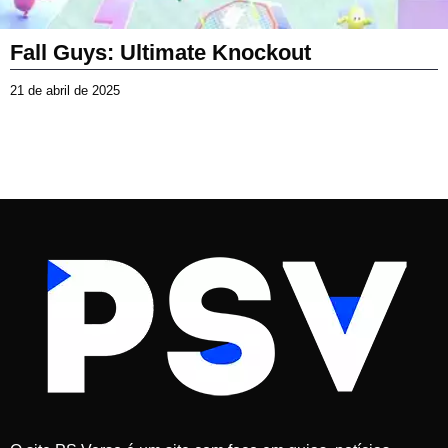
Fall Guys: Ultimate Knockout
21 de abril de 2025
2
1
d
e
a
b
r
i
l
d
e
2
0
2
5