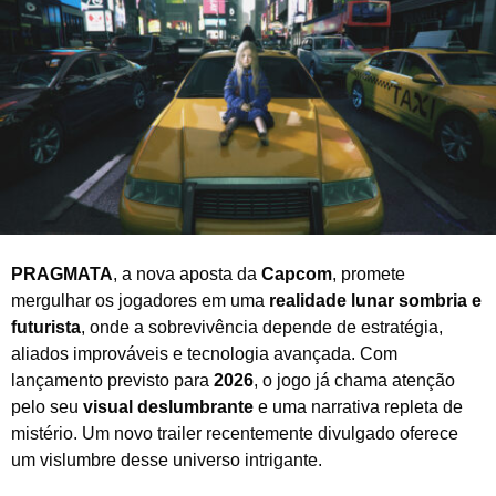
h
o
d
e
2
0
2
5
PRAGMATA
, a nova aposta da
Capcom
, promete
mergulhar os jogadores em uma
realidade lunar sombria e
futurista
, onde a sobrevivência depende de estratégia,
aliados improváveis e tecnologia avançada. Com
lançamento previsto para
2026
, o jogo já chama atenção
pelo seu
visual deslumbrante
e uma narrativa repleta de
mistério. Um novo trailer recentemente divulgado oferece
um vislumbre desse universo intrigante.