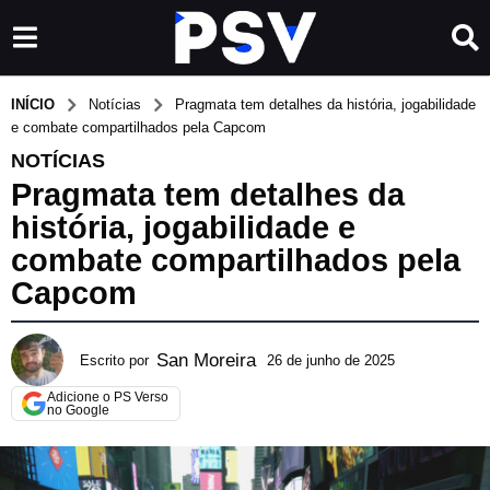
INÍCIO
Notícias
Pragmata tem detalhes da história, jogabilidade
e combate compartilhados pela Capcom
NOTÍCIAS
Pragmata tem detalhes da
história, jogabilidade e
combate compartilhados pela
Capcom
San Moreira
Escrito por
26 de junho de 2025
2
6
Adicione o PS Verso
d
no Google
e
j
u
n