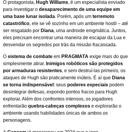
O protagonista,
Hugh Williams
, é um especialista enviado
para investigar o
desaparecimento de uma equipe em
uma base lunar isolada
. Porém, após um
terremoto
catastrófico
, ele se vê sozinho em um ambiente hostil – até
ser resgatado por
Diana
, uma androide enigmática. Juntos,
eles precisam encontrar uma maneira de escapar da Lua e
desvendar os segredos por trás da missão fracassada.
O
sistema de combate
em
PRAGMATA
exige mais do que
simplesmente atirar.
Inimigos robóticos são protegidos
por armaduras resistentes
, e sem destruí-las primeiro, os
ataques de Hugh são praticamente inúteis. É aí que
Diana
se torna indispensável
: seus
poderes especiais
podem
desintegrar defesas, expondo pontos fracos para Hugh
explorar. Além dos confrontos intensos, os jogadores
enfrentarão
quebra-cabeças complexos
e explorarão o
ambiente usando habilidades únicas de ambos os
personagens.