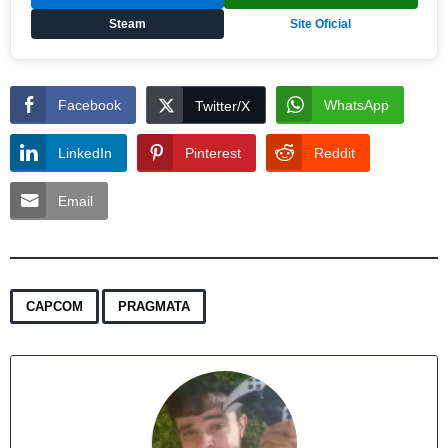
Steam
Site Oficial
Facebook
WhatsApp
Twitter/X
LinkedIn
Pinterest
Reddit
Email
,
CAPCOM
PRAGMATA