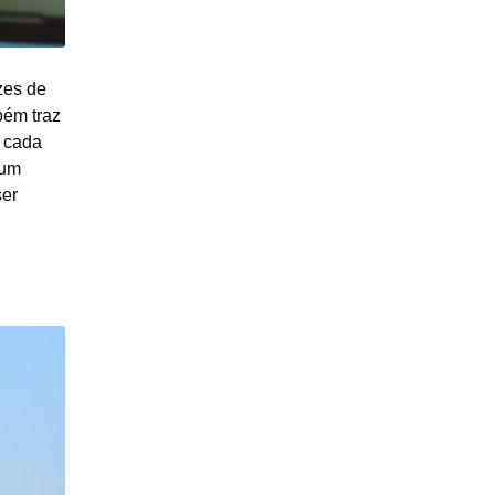
zes de
bém traz
e cada
 um
ser