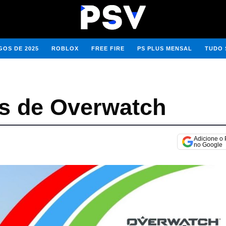
OS DE 2025
ROBLOX
FREE FIRE
PS PLUS MENSAL
TUDO 
s de Overwatch
Adicione o
no Google