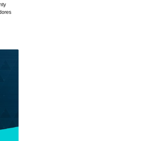
nty
adores