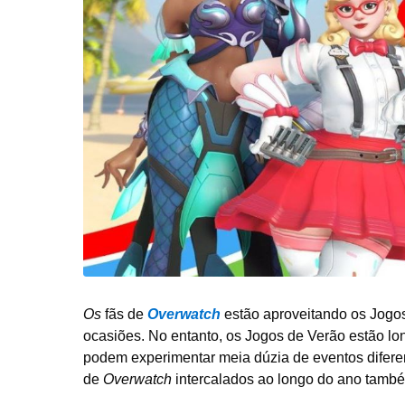
e
2
0
2
6
Os
fãs de
Overwatch
estão aproveitando os Jogo
ocasiões. No entanto, os Jogos de Verão estão lon
podem experimentar meia dúzia de eventos difere
de
Overwatch
intercalados ao longo do ano també