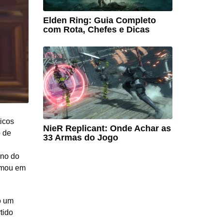
Elden Ring: Guia Completo
com Rota, Chefes e Dicas
icos
NieR Replicant: Onde Achar as
o de
33 Armas do Jogo
Ano do
ormou em
o um
tido