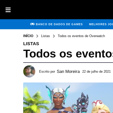
BANCO DE DADOS DE GAMES
MELHORES JOG
INÍCIO
Listas
Todos os eventos de Overwatch
LISTAS
Todos os evento
San Moreira
Escrito por
22 de julho de 2021
1
d
e
j
u
n
h
o
d