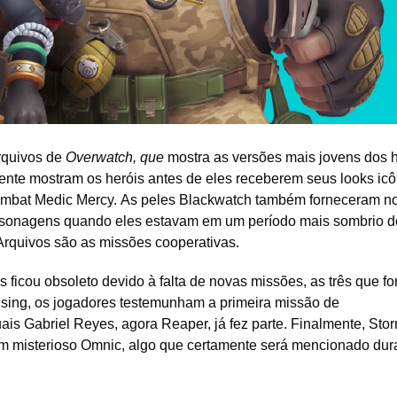
rquivos de
Overwatch, que
mostra as versões mais jovens dos h
ente mostram os heróis antes de eles receberem seus looks icô
ombat Medic Mercy. As peles Blackwatch também forneceram n
ersonagens quando eles estavam em um período mais sombrio d
 Arquivos são as missões cooperativas.
ficou obsoleto devido à falta de novas missões, as três que f
ing, os jogadores testemunham a primeira missão de
uais Gabriel Reyes, agora Reaper, já fez parte. Finalmente, Sto
um misterioso Omnic, algo que certamente será mencionado dur