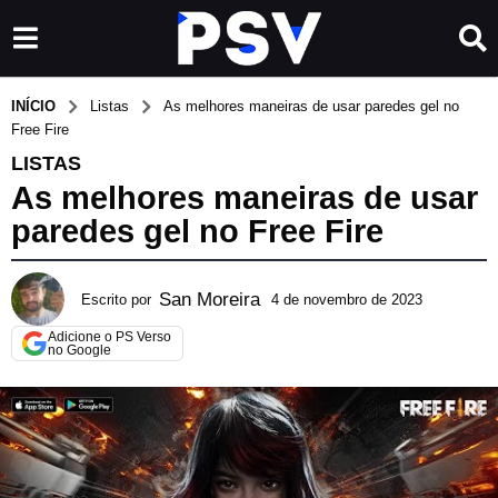
INÍCIO
Listas
As melhores maneiras de usar paredes gel no
Free Fire
LISTAS
As melhores maneiras de usar
paredes gel no Free Fire
San Moreira
Escrito por
4 de novembro de 2023
2
3
Adicione o PS Verso
d
no Google
e
m
a
r
ç
o
d