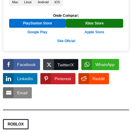
Mac
Linux
Android
iOS
Onde Comprar:
PlayStation Store
Xbox Store
Google Play
Apple Store
Site Oficial
Facebook
WhatsApp
Twitter/X
LinkedIn
Pinterest
Reddit
Email
ROBLOX