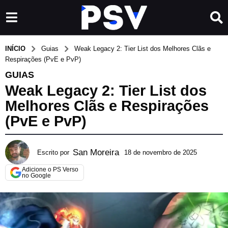
INÍCIO
Guias
Weak Legacy 2: Tier List dos Melhores Clãs e
Respirações (PvE e PvP)
GUIAS
Weak Legacy 2: Tier List dos
Melhores Clãs e Respirações
(PvE e PvP)
San Moreira
Escrito por
18 de novembro de 2025
1
1
Adicione o PS Verso
d
no Google
e
j
u
l
h