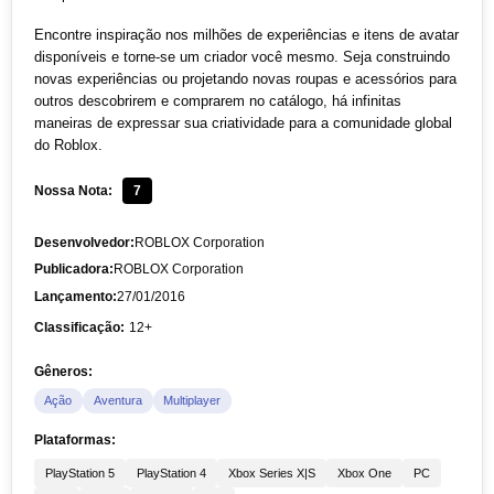
Encontre inspiração nos milhões de experiências e itens de avatar
disponíveis e torne-se um criador você mesmo. Seja construindo
novas experiências ou projetando novas roupas e acessórios para
outros descobrirem e comprarem no catálogo, há infinitas
maneiras de expressar sua criatividade para a comunidade global
do Roblox.
Nossa Nota:
7
Desenvolvedor:
ROBLOX Corporation
Publicadora:
ROBLOX Corporation
Lançamento:
27/01/2016
Classificação:
12+
Gêneros:
Ação
Aventura
Multiplayer
Plataformas:
PlayStation 5
PlayStation 4
Xbox Series X|S
Xbox One
PC