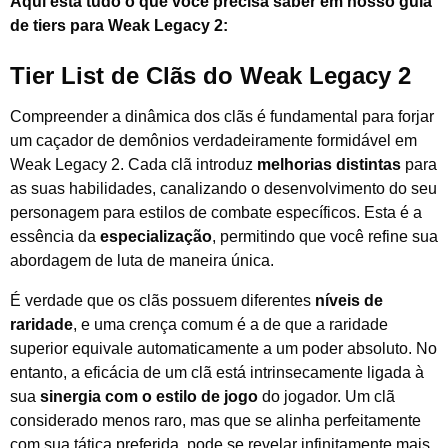
Aqui está tudo o que você precisa saber em nosso guia
de tiers para Weak Legacy 2:
Tier List de Clãs do Weak Legacy 2
Compreender a dinâmica dos clãs é fundamental para forjar
um caçador de demônios verdadeiramente formidável em
Weak Legacy 2. Cada clã introduz
melhorias distintas
para
as suas habilidades, canalizando o desenvolvimento do seu
personagem para estilos de combate específicos. Esta é a
essência da
especialização
, permitindo que você refine sua
abordagem de luta de maneira única.
É verdade que os clãs possuem diferentes
níveis de
raridade
, e uma crença comum é a de que a raridade
superior equivale automaticamente a um poder absoluto. No
entanto, a eficácia de um clã está intrinsecamente ligada à
sua
sinergia com o estilo de jogo
do jogador. Um clã
considerado menos raro, mas que se alinha perfeitamente
com sua tática preferida, pode se revelar infinitamente mais