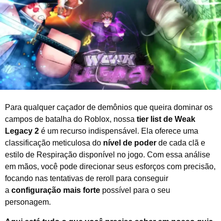
o
d
e
2
0
2
6
Para qualquer caçador de demônios que queira dominar os
campos de batalha do Roblox, nossa
tier list de Weak
Legacy 2
é um recurso indispensável. Ela oferece uma
classificação meticulosa do
nível de poder
de cada clã e
estilo de Respiração disponível no jogo. Com essa análise
em mãos, você pode direcionar seus esforços com precisão,
focando nas tentativas de reroll para conseguir
a
configuração mais forte
possível para o seu
personagem.