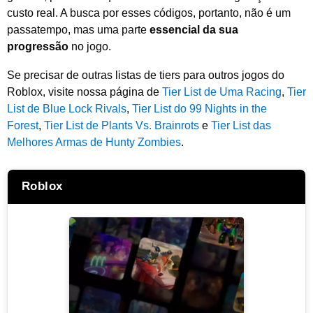
custo real. A busca por esses códigos, portanto, não é um
passatempo, mas uma parte
essencial da sua
progressão
no jogo.
Se precisar de outras listas de tiers para outros jogos do
Roblox, visite nossa página de
Tier List de Uma Racing
,
Tier
List de Blue Lock Rivals
,
Tier List do 99 Nights in the
Forest
,
Tier List de Plants Vs. Brainrots
e
Tier List das
Melhores Armas de Hunty Zombies
.
Roblox