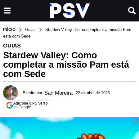
INÍCIO
Guias
Stardew Valley: Como completar a missão Pam
está com Sede
GUIAS
Stardew Valley: Como
completar a missão Pam está
com Sede
San Moreira
Escrito por
22 de abril de 2026
2
7
Adicione o PS Verso
d
no Google
e
m
a
i
o