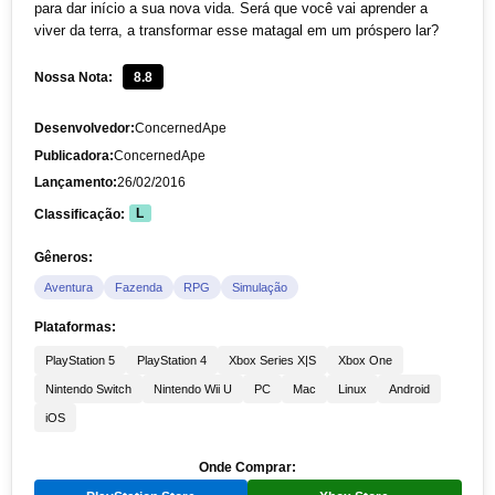
para dar início a sua nova vida. Será que você vai aprender a
viver da terra, a transformar esse matagal em um próspero lar?
Nossa Nota:
8.8
Desenvolvedor:
ConcernedApe
Publicadora:
ConcernedApe
Lançamento:
26/02/2016
Classificação:
L
Gêneros:
Aventura
Fazenda
RPG
Simulação
Plataformas:
PlayStation 5
PlayStation 4
Xbox Series X|S
Xbox One
Nintendo Switch
Nintendo Wii U
PC
Mac
Linux
Android
iOS
Onde Comprar: