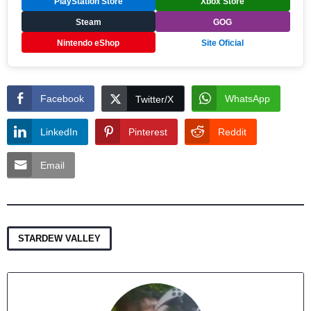
PlayStation Store
Xbox Store
Steam
GOG
Nintendo eShop
Site Oficial
Facebook
WhatsApp
Twitter/X
LinkedIn
Pinterest
Reddit
Email
STARDEW VALLEY