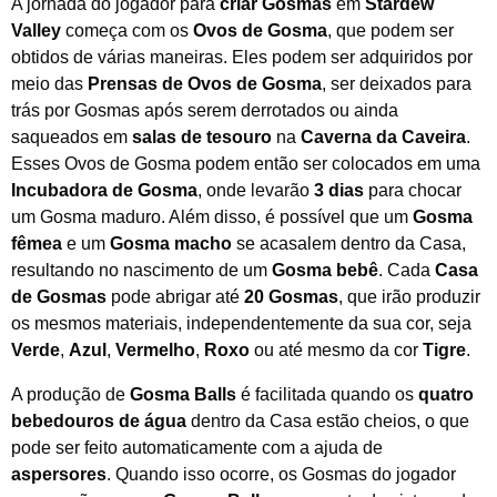
A jornada do jogador para
criar Gosmas
em
Stardew
Valley
começa com os
Ovos de Gosma
, que podem ser
obtidos de várias maneiras. Eles podem ser adquiridos por
meio das
Prensas de Ovos de Gosma
, ser deixados para
trás por Gosmas após serem derrotados ou ainda
saqueados em
salas de tesouro
na
Caverna da Caveira
.
Esses Ovos de Gosma podem então ser colocados em uma
Incubadora de Gosma
, onde levarão
3 dias
para chocar
um Gosma maduro. Além disso, é possível que um
Gosma
fêmea
e um
Gosma macho
se acasalem dentro da Casa,
resultando no nascimento de um
Gosma bebê
. Cada
Casa
de Gosmas
pode abrigar até
20 Gosmas
, que irão produzir
os mesmos materiais, independentemente da sua cor, seja
Verde
,
Azul
,
Vermelho
,
Roxo
ou até mesmo da cor
Tigre
.
A produção de
Gosma Balls
é facilitada quando os
quatro
bebedouros de água
dentro da Casa estão cheios, o que
pode ser feito automaticamente com a ajuda de
aspersores
. Quando isso ocorre, os Gosmas do jogador