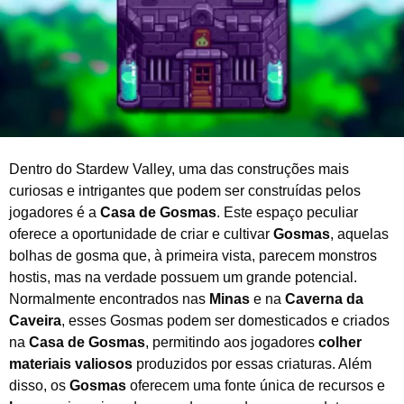
2
0
2
5
Dentro do Stardew Valley, uma das construções mais
curiosas e intrigantes que podem ser construídas pelos
jogadores é a
Casa de Gosmas
. Este espaço peculiar
oferece a oportunidade de criar e cultivar
Gosmas
, aquelas
bolhas de gosma que, à primeira vista, parecem monstros
hostis, mas na verdade possuem um grande potencial.
Normalmente encontrados nas
Minas
e na
Caverna da
Caveira
, esses Gosmas podem ser domesticados e criados
na
Casa de Gosmas
, permitindo aos jogadores
colher
materiais valiosos
produzidos por essas criaturas. Além
disso, os
Gosmas
oferecem uma fonte única de recursos e