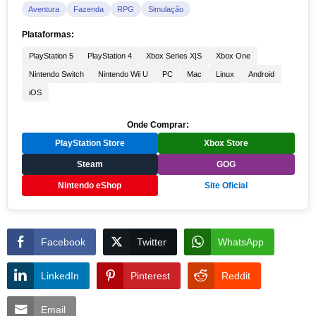
Aventura
Fazenda
RPG
Simulação
Plataformas:
PlayStation 5
PlayStation 4
Xbox Series X|S
Xbox One
Nintendo Switch
Nintendo Wii U
PC
Mac
Linux
Android
iOS
Onde Comprar:
PlayStation Store
Xbox Store
Steam
GOG
Nintendo eShop
Site Oficial
Facebook
Twitter
WhatsApp
LinkedIn
Pinterest
Reddit
Email