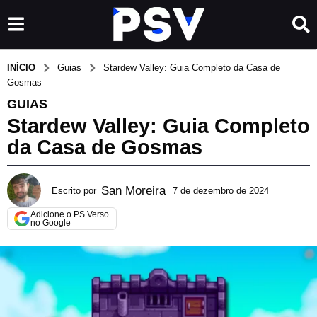
INÍCIO
Guias
Stardew Valley: Guia Completo da Casa de
Gosmas
GUIAS
Stardew Valley: Guia Completo
da Casa de Gosmas
San Moreira
Escrito por
7 de dezembro de 2024
7
d
Adicione o PS Verso
e
no Google
a
b
r
i
l
d
e