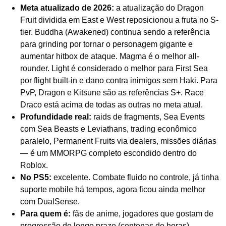
Meta atualizado de 2026:
a atualização do Dragon
Fruit dividida em East e West reposicionou a fruta no S-
tier. Buddha (Awakened) continua sendo a referência
para grinding por tornar o personagem gigante e
aumentar hitbox de ataque. Magma é o melhor all-
rounder. Light é considerado o melhor para First Sea
por flight built-in e dano contra inimigos sem Haki. Para
PvP, Dragon e Kitsune são as referências S+. Race
Draco está acima de todas as outras no meta atual.
Profundidade real:
raids de fragments, Sea Events
com Sea Beasts e Leviathans, trading econômico
paralelo, Permanent Fruits via dealers, missões diárias
— é um MMORPG completo escondido dentro do
Roblox.
No PS5:
excelente. Combate fluido no controle, já tinha
suporte mobile há tempos, agora ficou ainda melhor
com DualSense.
Para quem é:
fãs de anime, jogadores que gostam de
progressão de longo prazo (centenas de horas),