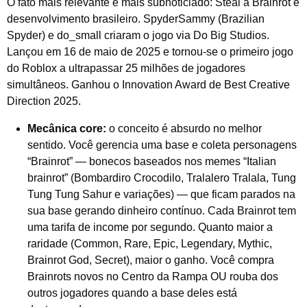
O fato mais relevante e mais subnoticiado: Steal a Brainrot é
desenvolvimento brasileiro. SpyderSammy (Brazilian
Spyder) e do_small criaram o jogo via Do Big Studios.
Lançou em 16 de maio de 2025 e tornou-se o primeiro jogo
do Roblox a ultrapassar 25 milhões de jogadores
simultâneos. Ganhou o Innovation Award de Best Creative
Direction 2025.
Mecânica core:
o conceito é absurdo no melhor
sentido. Você gerencia uma base e coleta personagens
“Brainrot” — bonecos baseados nos memes “Italian
brainrot” (Bombardiro Crocodilo, Tralalero Tralala, Tung
Tung Tung Sahur e variações) — que ficam parados na
sua base gerando dinheiro contínuo. Cada Brainrot tem
uma tarifa de income por segundo. Quanto maior a
raridade (Common, Rare, Epic, Legendary, Mythic,
Brainrot God, Secret), maior o ganho. Você compra
Brainrots novos no Centro da Rampa OU rouba dos
outros jogadores quando a base deles está