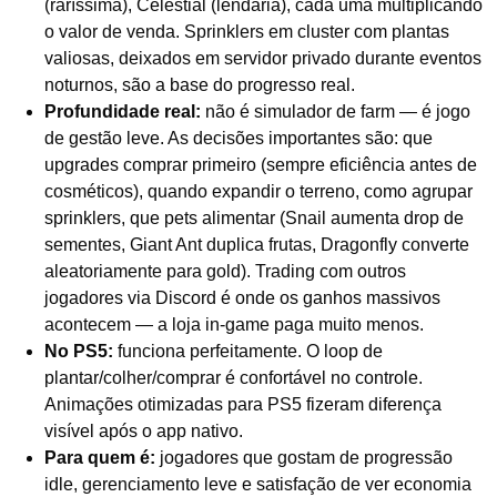
(raríssima), Celestial (lendária), cada uma multiplicando
o valor de venda. Sprinklers em cluster com plantas
valiosas, deixados em servidor privado durante eventos
noturnos, são a base do progresso real.
Profundidade real:
não é simulador de farm — é jogo
de gestão leve. As decisões importantes são: que
upgrades comprar primeiro (sempre eficiência antes de
cosméticos), quando expandir o terreno, como agrupar
sprinklers, que pets alimentar (Snail aumenta drop de
sementes, Giant Ant duplica frutas, Dragonfly converte
aleatoriamente para gold). Trading com outros
jogadores via Discord é onde os ganhos massivos
acontecem — a loja in-game paga muito menos.
No PS5:
funciona perfeitamente. O loop de
plantar/colher/comprar é confortável no controle.
Animações otimizadas para PS5 fizeram diferença
visível após o app nativo.
Para quem é:
jogadores que gostam de progressão
idle, gerenciamento leve e satisfação de ver economia