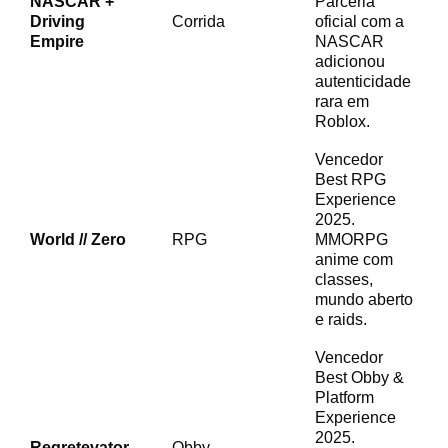
NASCAR +
Parceria
Driving
Corrida
oficial com a
Empire
NASCAR
adicionou
autenticidade
rara em
Roblox.
Vencedor
Best RPG
Experience
2025.
World // Zero
RPG
MMORPG
anime com
classes,
mundo aberto
e raids.
Vencedor
Best Obby &
Platform
Experience
2025.
Regretevator
Obby