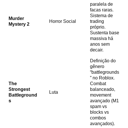
paralela de
facas raras.
Sistema de
Murder
Horror Social
trading
Mystery 2
próprio.
Sustenta base
massiva há
anos sem
decair.
Definição do
gênero
“battlegrounds
” no Roblox.
The
Combat
Strongest
balanceado,
Luta
Battleground
movement
s
avançado (M1
spam vs
blocks vs
combos
avançados).