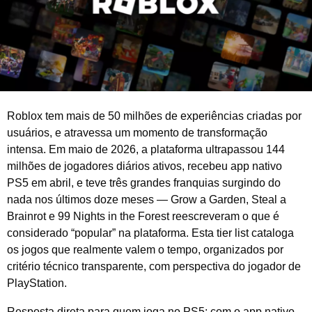
2
0
2
6
Roblox tem mais de 50 milhões de experiências criadas por
usuários, e atravessa um momento de transformação
intensa. Em maio de 2026, a plataforma ultrapassou 144
milhões de jogadores diários ativos, recebeu app nativo
PS5 em abril, e teve três grandes franquias surgindo do
nada nos últimos doze meses — Grow a Garden, Steal a
Brainrot e 99 Nights in the Forest reescreveram o que é
considerado “popular” na plataforma. Esta tier list cataloga
os jogos que realmente valem o tempo, organizados por
critério técnico transparente, com perspectiva do jogador de
PlayStation.
Resposta direta para quem joga no PS5: com o app nativo