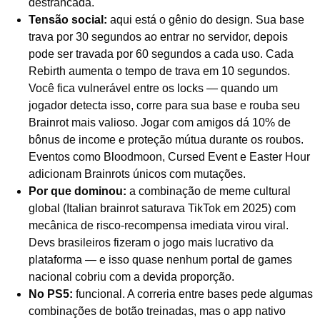
destrancada.
Tensão social:
aqui está o gênio do design. Sua base
trava por 30 segundos ao entrar no servidor, depois
pode ser travada por 60 segundos a cada uso. Cada
Rebirth aumenta o tempo de trava em 10 segundos.
Você fica vulnerável entre os locks — quando um
jogador detecta isso, corre para sua base e rouba seu
Brainrot mais valioso. Jogar com amigos dá 10% de
bônus de income e proteção mútua durante os roubos.
Eventos como Bloodmoon, Cursed Event e Easter Hour
adicionam Brainrots únicos com mutações.
Por que dominou:
a combinação de meme cultural
global (Italian brainrot saturava TikTok em 2025) com
mecânica de risco-recompensa imediata virou viral.
Devs brasileiros fizeram o jogo mais lucrativo da
plataforma — e isso quase nenhum portal de games
nacional cobriu com a devida proporção.
No PS5:
funcional. A correria entre bases pede algumas
combinações de botão treinadas, mas o app nativo