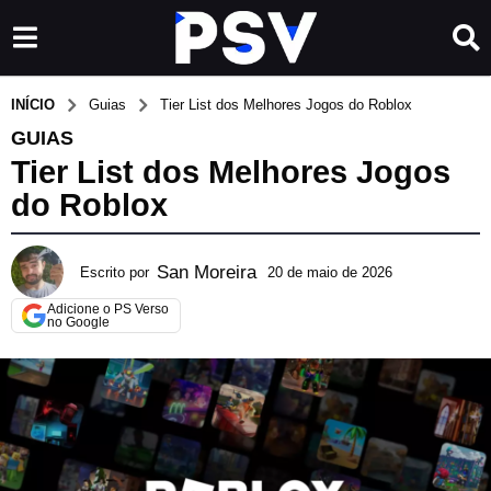
INÍCIO
Guias
Tier List dos Melhores Jogos do Roblox
GUIAS
Tier List dos Melhores Jogos
do Roblox
San Moreira
Escrito por
20 de maio de 2026
1
1
Adicione o PS Verso
d
no Google
e
j
u
l
h
o
d
e