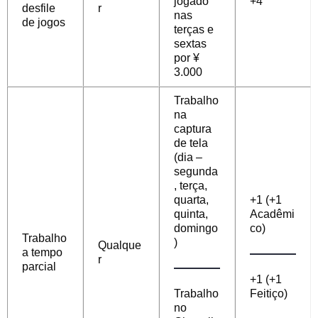
jogado
+4
desfile
r
nas
de jogos
terças e
sextas
por ¥
3.000
Trabalho
na
captura
de tela
(dia –
segunda
, terça,
quarta,
+1 (+1
quinta,
Acadêmi
domingo
co)
Trabalho
)
Qualque
a tempo
r
parcial
+1 (+1
Trabalho
Feitiço)
no