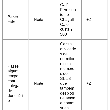
Café
Feromôn
io no
Beber
Noite
Chagall
+2
café
Café
custa ¥
500
Certas
atividade
s de
dormitóri
o com
Passe
membro
algum
s do
tempo
SEES
com
Noite
que
+2
colega
também
de
desbloq
dormitóri
ueiam/m
o
elhoram
suas