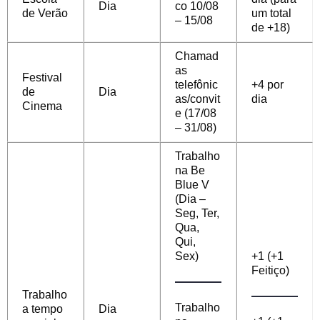
Dia
co 10/08
de Verão
um total
– 15/08
de +18)
Chamad
as
Festival
telefônic
+4 por
de
Dia
as/convit
dia
Cinema
e (17/08
– 31/08)
Trabalho
na Be
Blue V
(Dia –
Seg, Ter,
Qua,
Qui,
Sex)
+1 (+1
Feitiço)
Trabalho
Trabalho
a tempo
Dia