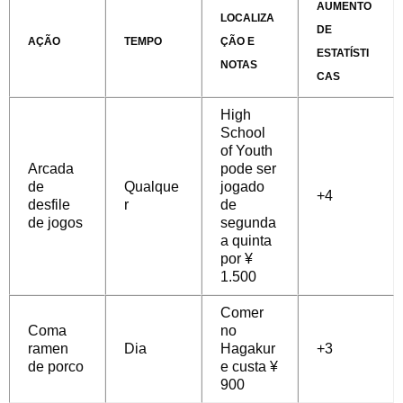
AUMENTO
LOCALIZA
DE
AÇÃO
TEMPO
ÇÃO E
ESTATÍSTI
NOTAS
CAS
High
School
of Youth
Arcada
pode ser
de
Qualque
jogado
+4
desfile
r
de
de jogos
segunda
a quinta
por ¥
1.500
Comer
Coma
no
ramen
Dia
Hagakur
+3
de porco
e custa ¥
900