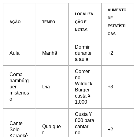
AUMENTO
LOCALIZA
DE
AÇÃO
TEMPO
ÇÃO E
ESTATÍSTI
NOTAS
CAS
Dormir
Aula
Manhã
durante
+2
a aula
Comer
Coma
no
hambúrg
Wilduck
uer
Dia
+3
Burger
misterios
custa ¥
o
1.000
Custa ¥
800 para
Cante
Qualque
cantar
Solo
+2
r
no
Karaokê