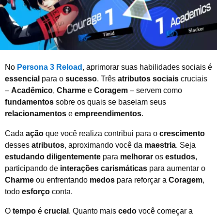
2
0
2
6
No
Persona 3 Reload
, aprimorar suas habilidades sociais é
essencial
para o
sucesso
. Três
atributos sociais
cruciais
–
Acadêmico
,
Charme
e
Coragem
– servem como
fundamentos
sobre os quais se baseiam seus
relacionamentos
e
empreendimentos
.
Cada
ação
que você realiza contribui para o
crescimento
desses
atributos
, aproximando você da
maestria
. Seja
estudando diligentemente
para
melhorar
os
estudos
,
participando de
interações carismáticas
para aumentar o
Charme
ou enfrentando
medos
para reforçar a
Coragem
,
todo
esforço
conta.
O
tempo
é
crucial
. Quanto mais
cedo
você começar a