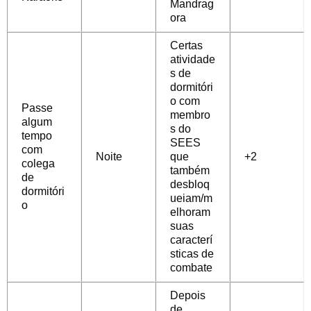
Mandrag
ora
Certas
atividade
s de
dormitóri
o com
Passe
membro
algum
s do
tempo
SEES
com
Noite
que
+2
colega
também
de
desbloq
dormitóri
ueiam/m
o
elhoram
suas
caracterí
sticas de
combate
Depois
de