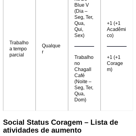
Blue V
(Dia –
Seg, Ter,
Qua,
+1 (+1
Qui,
Acadêmi
Sex)
co)
Trabalho
Qualque
a tempo
r
parcial
Trabalho
+1 (+1
no
Corage
Chagall
m)
Café
(Noite –
Seg, Ter,
Qua,
Dom)
Social Status Coragem – Lista de
atividades de aumento