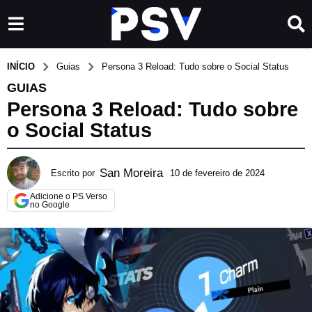
INÍCIO
Guias
Persona 3 Reload: Tudo sobre o Social Status
GUIAS
Persona 3 Reload: Tudo sobre
o Social Status
San Moreira
Escrito por
10 de fevereiro de 2024
2
3
Adicione o PS Verso
d
no Google
e
m
a
r
ç
o
d
e