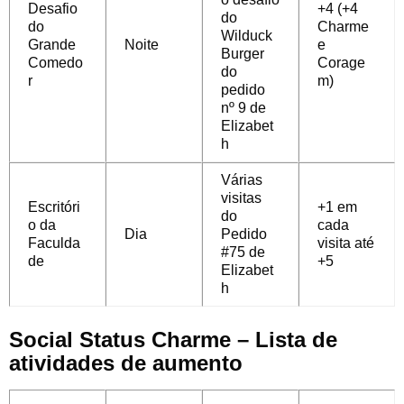
Desafio
+4 (+4
do
do
Charme
Wilduck
Grande
Noite
e
Burger
Comedo
Corage
do
r
m)
pedido
nº 9 de
Elizabet
h
Várias
visitas
Escritóri
+1 em
do
o da
cada
Dia
Pedido
Faculda
visita até
#75 de
de
+5
Elizabet
h
Social Status Charme – Lista de
atividades de aumento