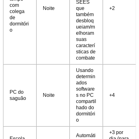
SEES
com
Noite
que
+2
colega
também
de
desbloq
dormitóri
ueiam/m
o
elhoram
suas
caracterí
sticas de
combate
Usando
determin
ados
software
PC do
Noite
s no PC
+4
saguão
compartil
hado do
dormitóri
o
+3 por
Automáti
Escola
dia (para