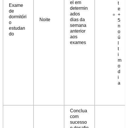
el em
t
Exame
determin
e
de
ados
+
dormitóri
Noite
dias da
5
o
semana
n
estudan
anterior
o
do
aos
ú
exames
l
t
i
m
o
d
i
a
Conclua
com
sucesso
o desafio