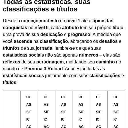
Todas as estatísticas, suas
classificações e títulos
Desde o
começo modesto
no
nível 1
até o
ápice das
conquistas
no
nível 6
, cada
atributo
tem seu próprio
título
,
uma prova de sua
dedicação
e
progresso
. À medida que
você
ascende
na
classificação
, abraçando os
desafios
e
triunfos
de sua
jornada
, lembre-se de que suas
estatísticas sociais
não são apenas
números
– elas são
reflexos
de seu
personagem
, moldando seu
caminho
no
mundo de
Persona 3 Reload
. Aqui estão todas as
estatísticas sociais
juntamente com suas
classificações
e
títulos
:
CL
CL
CL
CL
CL
CL
AS
AS
AS
AS
AS
AS
SIF
SIF
SIF
SIF
SIF
SIF
IC
IC
IC
IC
IC
IC
AÇ
AÇ
AÇ
AÇ
AÇ
AÇ