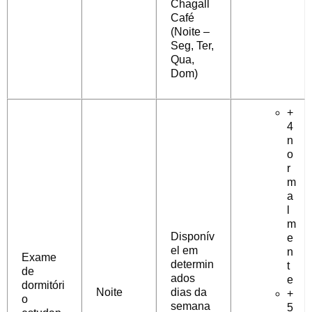
Chagall
Café
(Noite –
Seg, Ter,
Qua,
Dom)
+
4
n
o
r
m
a
l
m
Disponív
e
el em
n
Exame
determin
t
de
ados
e
dormitóri
Noite
dias da
+
o
semana
5