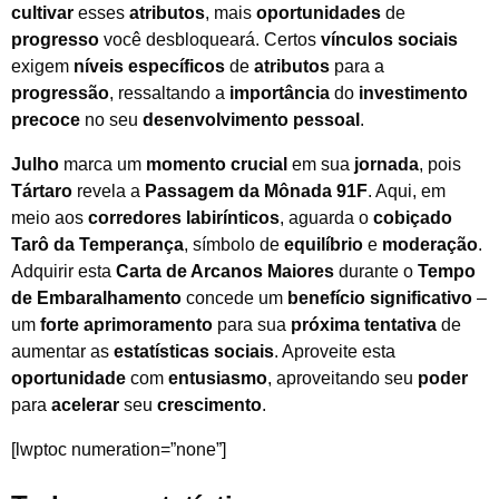
cultivar
esses
atributos
, mais
oportunidades
de
progresso
você desbloqueará. Certos
vínculos sociais
exigem
níveis específicos
de
atributos
para a
progressão
, ressaltando a
importância
do
investimento
precoce
no seu
desenvolvimento pessoal
.
Julho
marca um
momento crucial
em sua
jornada
, pois
Tártaro
revela a
Passagem da Mônada 91F
. Aqui, em
meio aos
corredores labirínticos
, aguarda o
cobiçado
Tarô da Temperança
, símbolo de
equilíbrio
e
moderação
.
Adquirir esta
Carta de Arcanos Maiores
durante o
Tempo
de Embaralhamento
concede um
benefício significativo
–
um
forte aprimoramento
para sua
próxima tentativa
de
aumentar as
estatísticas sociais
. Aproveite esta
oportunidade
com
entusiasmo
, aproveitando seu
poder
para
acelerar
seu
crescimento
.
[lwptoc numeration=”none”]