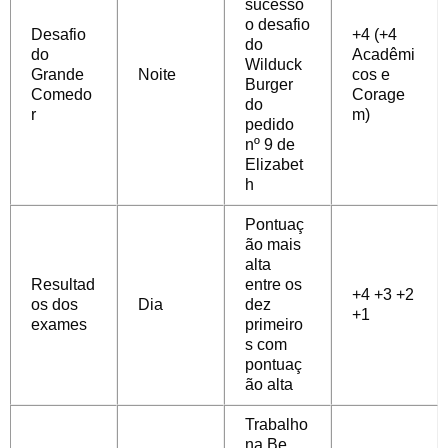
sucesso
o desafio
Desafio
+4 (+4
do
do
Acadêmi
Wilduck
Grande
Noite
cos e
Burger
Comedo
Corage
do
r
m)
pedido
nº 9 de
Elizabet
h
Pontuaç
ão mais
alta
Resultad
entre os
+4 +3 +2
os dos
Dia
dez
+1
exames
primeiro
s com
pontuaç
ão alta
Trabalho
na Be