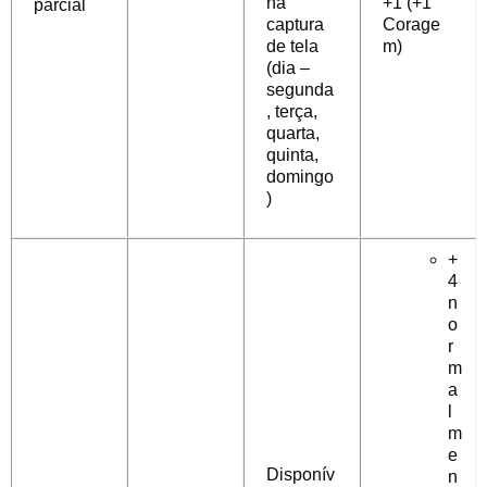
na
+1 (+1
parcial
captura
Corage
de tela
m)
(dia –
segunda
, terça,
quarta,
quinta,
domingo
)
+
4
n
o
r
m
a
l
m
e
Disponív
n