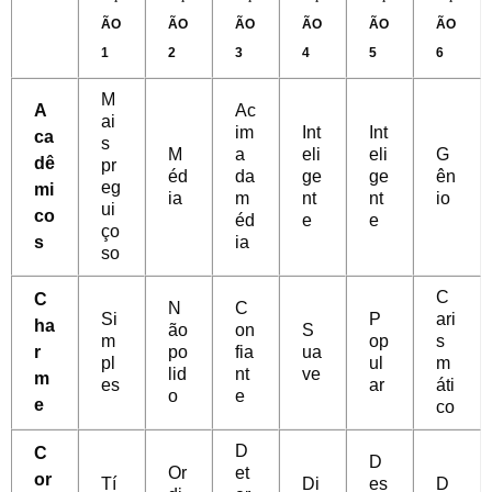
ÃO
ÃO
ÃO
ÃO
ÃO
ÃO
1
2
3
4
5
6
M
A
Ac
ai
im
Int
Int
ca
s
M
a
eli
eli
G
dê
pr
éd
da
ge
ge
ên
eg
mi
ia
m
nt
nt
io
ui
co
éd
e
e
ço
s
ia
so
C
C
N
C
Si
P
ari
ha
ão
on
S
m
op
s
r
po
fia
ua
pl
ul
m
lid
nt
ve
m
es
ar
áti
o
e
e
co
D
C
D
Or
et
or
Tí
Di
es
D