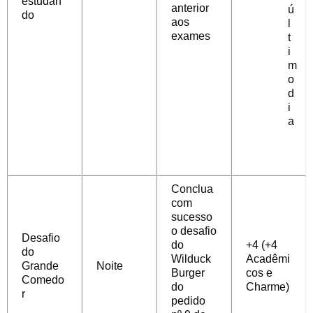
estudan
anterior
ú
do
aos
l
exames
t
i
m
o
d
i
a
Conclua
com
sucesso
o desafio
Desafio
do
+4 (+4
do
Wilduck
Acadêmi
Grande
Noite
Burger
cos e
Comedo
do
Charme)
r
pedido