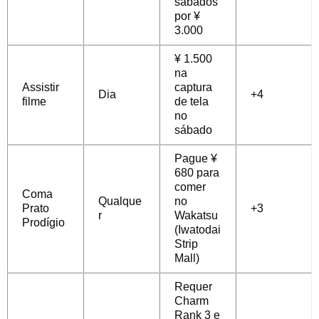
sábados
por ¥
3.000
¥ 1.500
na
Assistir
captura
Dia
+4
filme
de tela
no
sábado
Pague ¥
680 para
comer
Coma
Qualque
no
Prato
+3
r
Wakatsu
Prodígio
(Iwatodai
Strip
Mall)
Requer
Charm
Rank 3 e