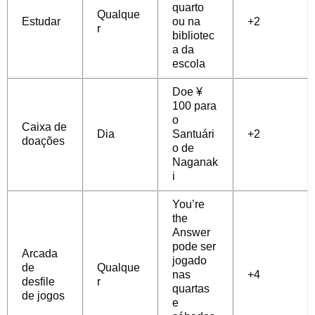
quarto
Qualque
Estudar
ou na
+2
r
bibliotec
a da
escola
Doe ¥
100 para
o
Caixa de
Dia
Santuári
+2
doações
o de
Naganak
i
You’re
the
Answer
pode ser
Arcada
jogado
de
Qualque
nas
+4
desfile
r
quartas
de jogos
e