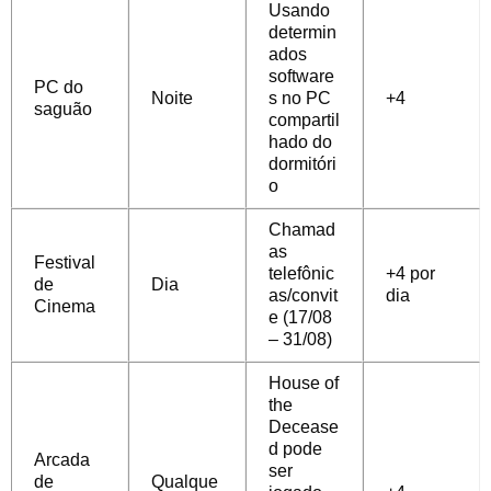
Usando
determin
ados
software
PC do
Noite
s no PC
+4
saguão
compartil
hado do
dormitóri
o
Chamad
as
Festival
telefônic
+4 por
de
Dia
as/convit
dia
Cinema
e (17/08
– 31/08)
House of
the
Decease
d pode
Arcada
ser
de
Qualque