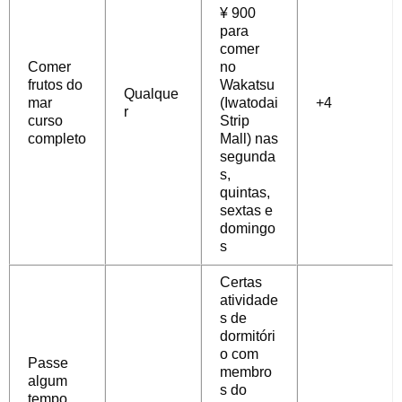
¥ 900
para
comer
Comer
no
frutos do
Wakatsu
Qualque
mar
(Iwatodai
+4
r
curso
Strip
completo
Mall) nas
segunda
s,
quintas,
sextas e
domingo
s
Certas
atividade
s de
dormitóri
o com
Passe
membro
algum
s do
tempo