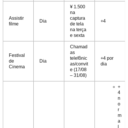
¥ 1.500
na
Assistir
captura
Dia
+4
filme
de tela
na terça
e sexta
Chamad
as
Festival
telefônic
+4 por
de
Dia
as/convit
dia
Cinema
e (17/08
– 31/08)
+
4
n
o
r
m
a
l