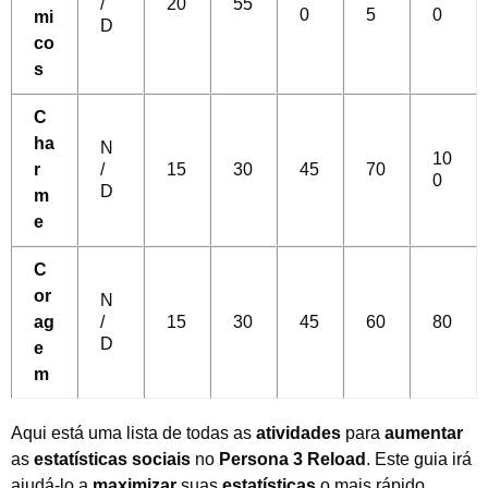
/
20
55
0
5
0
mi
D
co
s
C
ha
N
10
r
/
15
30
45
70
0
D
m
e
C
or
N
ag
/
15
30
45
60
80
D
e
m
Aqui está uma lista de todas as
atividades
para
aumentar
as
estatísticas sociais
no
Persona 3 Reload
. Este guia irá
ajudá-lo a
maximizar
suas
estatísticas
o mais rápido