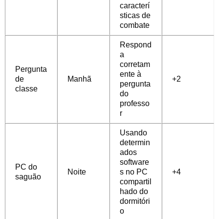
caracterí
sticas de
combate
Respond
a
corretam
Pergunta
ente à
de
Manhã
+2
pergunta
classe
do
professo
r
Usando
determin
ados
software
PC do
Noite
s no PC
+4
saguão
compartil
hado do
dormitóri
o