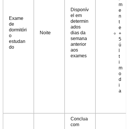
m
Disponív
e
el em
n
Exame
determin
t
de
ados
e
dormitóri
Noite
dias da
+
o
semana
5
estudan
anterior
ú
do
aos
l
exames
t
i
m
o
d
i
a
Conclua
com