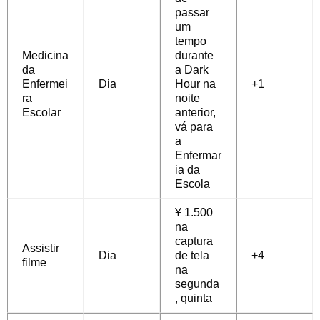
passar
um
tempo
Medicina
durante
da
a Dark
Enfermei
Dia
Hour na
+1
ra
noite
Escolar
anterior,
vá para
a
Enfermar
ia da
Escola
¥ 1.500
na
captura
Assistir
Dia
de tela
+4
filme
na
segunda
, quinta