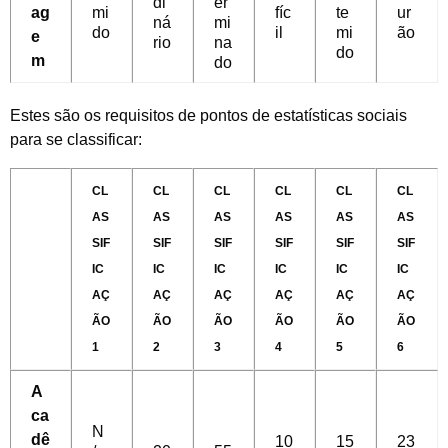
di
er
ag
mi
fíc
te
ur
ná
mi
do
il
mi
ão
e
rio
na
do
m
do
Estes são os requisitos de pontos de estatísticas sociais
para se classificar:
CL
CL
CL
CL
CL
CL
AS
AS
AS
AS
AS
AS
SIF
SIF
SIF
SIF
SIF
SIF
IC
IC
IC
IC
IC
IC
AÇ
AÇ
AÇ
AÇ
AÇ
AÇ
ÃO
ÃO
ÃO
ÃO
ÃO
ÃO
1
2
3
4
5
6
A
ca
N
dê
10
15
23