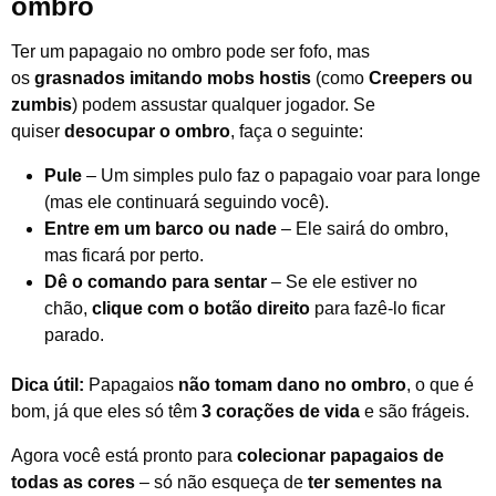
ombro
Ter um papagaio no ombro pode ser fofo, mas
os
grasnados imitando mobs hostis
(como
Creepers ou
zumbis
) podem assustar qualquer jogador. Se
quiser
desocupar o ombro
, faça o seguinte:
Pule
– Um simples pulo faz o papagaio voar para longe
(mas ele continuará seguindo você).
Entre em um barco ou nade
– Ele sairá do ombro,
mas ficará por perto.
Dê o comando para sentar
– Se ele estiver no
chão,
clique com o botão direito
para fazê-lo ficar
parado.
Dica útil:
Papagaios
não tomam dano no ombro
, o que é
bom, já que eles só têm
3 corações de vida
e são frágeis.
Agora você está pronto para
colecionar papagaios de
todas as cores
– só não esqueça de
ter sementes na