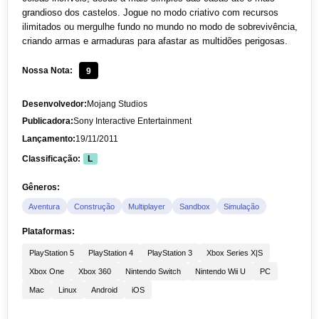
grandioso dos castelos. Jogue no modo criativo com recursos
ilimitados ou mergulhe fundo no mundo no modo de sobrevivência,
criando armas e armaduras para afastar as multidões perigosas.
Nossa Nota:
9
Desenvolvedor:
Mojang Studios
Publicadora:
Sony Interactive Entertainment
Lançamento:
19/11/2011
Classificação:
L
Gêneros:
Aventura
Construção
Multiplayer
Sandbox
Simulação
Plataformas:
PlayStation 5
PlayStation 4
PlayStation 3
Xbox Series X|S
Xbox One
Xbox 360
Nintendo Switch
Nintendo Wii U
PC
Mac
Linux
Android
iOS