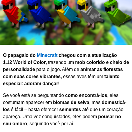
e
2
0
2
6
O papagaio do
Minecraft
chegou com a atualização
1.12 World of Color
, trazendo um
mob colorido e cheio de
personalidade
para o jogo. Além de
animar as florestas
com suas cores vibrantes
, essas aves têm um
talento
especial: adoram dançar!
Se você está se perguntando
como encontrá-los
, eles
costumam aparecer em
biomas de selva
, mas
domesticá-
los
é fácil – basta oferecer
sementes
até que um coração
apareça. Uma vez conquistados, eles podem
pousar no
seu ombro
, seguindo você por aí.