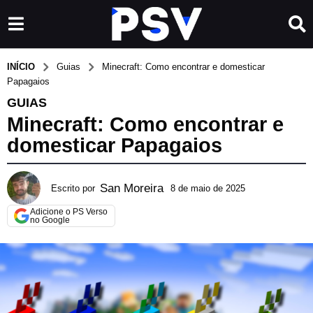
INÍCIO
Guias
Minecraft: Como encontrar e domesticar
Papagaios
GUIAS
Minecraft: Como encontrar e
domesticar Papagaios
San Moreira
Escrito por
8 de maio de 2025
2
3
Adicione o PS Verso
d
no Google
e
m
a
r
ç
o
d