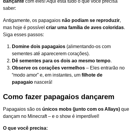
dançante
com eles! Aqui está tudo o que você precisa
saber:
Antigamente, os papagaios
não podiam se reproduzir
,
mas hoje é possível
criar uma família de aves coloridas
.
Siga esses passos:
Domine dois papagaios
(alimentando-os com
sementes até aparecerem corações).
Dê sementes para os dois ao mesmo tempo
.
Observe os corações vermelhos
– Eles entrarão no
“modo amor” e, em instantes, um
filhote de
papagaio
nascerá!
Como fazer papagaios dançarem
Papagaios são os
únicos mobs (junto com os Allays)
que
dançam no Minecraft – e o show é imperdível!
O que você precisa: