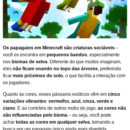
Os papagaios em Minecraft são criaturas sociáveis
–
você os encontra em
pequenos bandos
, especialmente
nos
biomas de selva
. Diferente do que muitos imaginam,
eles
não ficam voando no topo das árvores
, preferindo
ficar
mais próximos do solo
, o que facilita a interação com
os jogadores.
Quanto às cores, esses pássaros exóticos vêm em
cinco
variações vibrantes
:
vermelho, azul, cinza, verde e
ciano
. E ao contrário de outros mobs do jogo,
as cores não
são influenciadas pelo bioma
– ou seja, você pode
achar
todas as cores em qualquer selva
, tornando a
busca por um papagaio único ainda mais divertida.