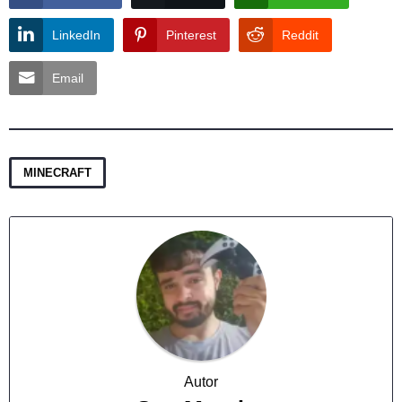
LinkedIn
Pinterest
Reddit
Email
MINECRAFT
Autor