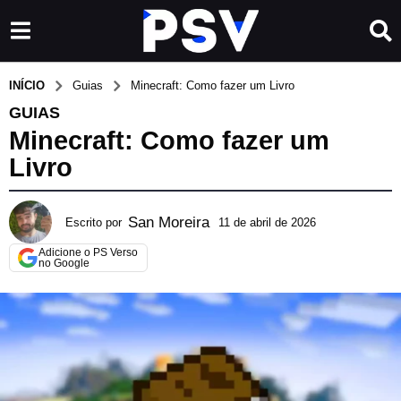
INÍCIO
Guias
Minecraft: Como fazer um Livro
GUIAS
Minecraft: Como fazer um
Livro
San Moreira
Escrito por
11 de abril de 2026
1
3
Adicione o PS Verso
d
no Google
e
m
a
i
o
d
e
2