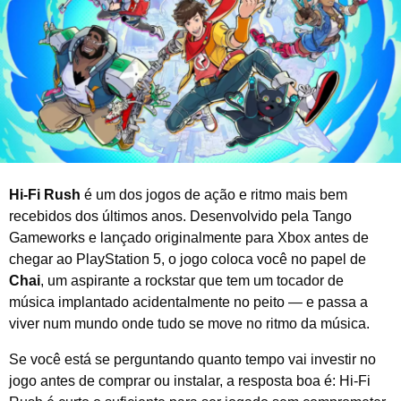
l
d
e
2
0
2
6
Hi-Fi Rush
é um dos jogos de ação e ritmo mais bem
recebidos dos últimos anos. Desenvolvido pela Tango
Gameworks e lançado originalmente para Xbox antes de
chegar ao PlayStation 5, o jogo coloca você no papel de
Chai
, um aspirante a rockstar que tem um tocador de
música implantado acidentalmente no peito — e passa a
viver num mundo onde tudo se move no ritmo da música.
Se você está se perguntando quanto tempo vai investir no
jogo antes de comprar ou instalar, a resposta boa é: Hi-Fi