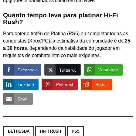
upgrades e habilidades como em um NG+.
Quanto tempo leva para platinar Hi-Fi
Rush?
Para obter o troféu de Platina (PS5) ou completar todas as
conquistas (Xbox/PC), a estimativa da comunidade é de
25
a 30 horas
, dependendo da habilidade do jogador em
requisitos de combate rítmico mais exigentes.
Facebook
WhatsApp
Twitter/X
LinkedIn
Pinterest
Reddit
Email
,
,
BETHESDA
HI-FI RUSH
PS5