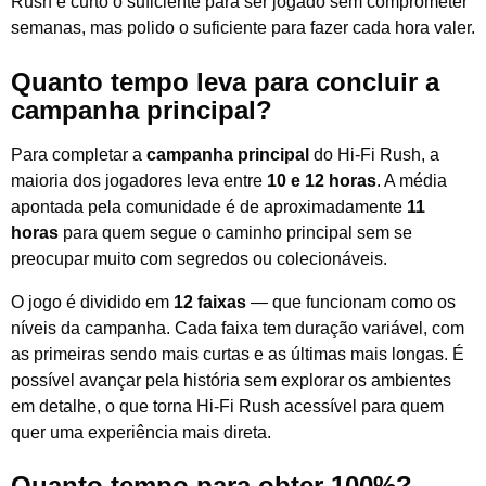
Rush é curto o suficiente para ser jogado sem comprometer
semanas, mas polido o suficiente para fazer cada hora valer.
Quanto tempo leva para concluir a
campanha principal?
Para completar a
campanha principal
do Hi-Fi Rush, a
maioria dos jogadores leva entre
10 e 12 horas
. A média
apontada pela comunidade é de aproximadamente
11
horas
para quem segue o caminho principal sem se
preocupar muito com segredos ou colecionáveis.
O jogo é dividido em
12 faixas
— que funcionam como os
níveis da campanha. Cada faixa tem duração variável, com
as primeiras sendo mais curtas e as últimas mais longas. É
possível avançar pela história sem explorar os ambientes
em detalhe, o que torna Hi-Fi Rush acessível para quem
quer uma experiência mais direta.
Quanto tempo para obter 100%?