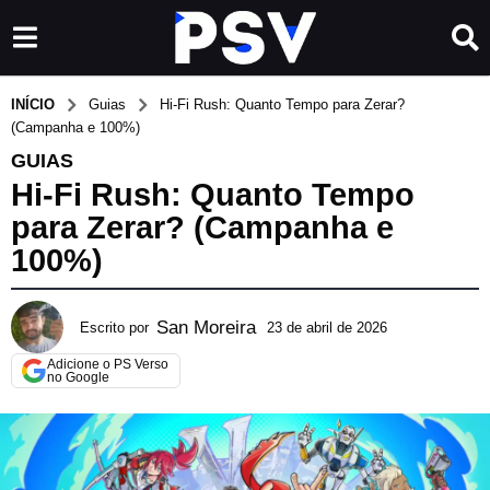
INÍCIO
Guias
Hi-Fi Rush: Quanto Tempo para Zerar?
(Campanha e 100%)
GUIAS
Hi-Fi Rush: Quanto Tempo
para Zerar? (Campanha e
100%)
San Moreira
Escrito por
23 de abril de 2026
2
4
Adicione o PS Verso
d
no Google
e
a
b
r
i