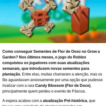
o
d
e
2
0
2
6
Como conseguir Sementes de Flor de Osso no Grow a
Garden? Nos últimos meses, o jogo do Roblox
conquistou os jogadores com suas atualizações
semanais, que introduzem novas sementes para
plantação.
Entre elas, muitas chamaram a atenção, mas os
fãs aguardavam ansiosamente por uma opção que pudesse
rivalizar com a rara
Candy Blossom (Flor de Doce)
,
principalmente quem perdeu o evento de Páscoa.
A espera acabou com a
atualização Pré-histórica
, que