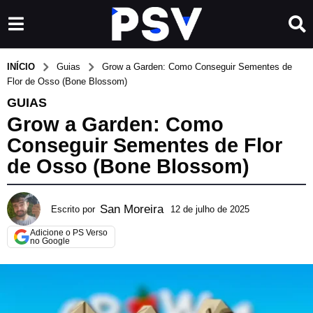
INÍCIO
Guias
Grow a Garden: Como Conseguir Sementes de
Flor de Osso (Bone Blossom)
GUIAS
Grow a Garden: Como
Conseguir Sementes de Flor
de Osso (Bone Blossom)
San Moreira
Escrito por
12 de julho de 2025
2
3
Adicione o PS Verso
d
no Google
e
m
a
r
ç