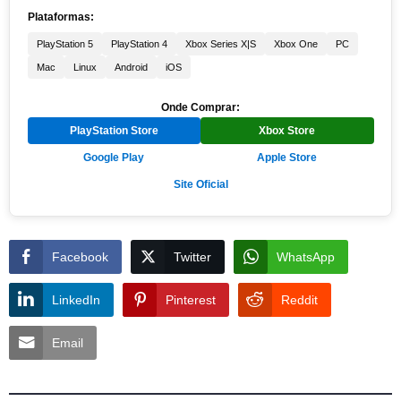
Plataformas:
PlayStation 5
PlayStation 4
Xbox Series X|S
Xbox One
PC
Mac
Linux
Android
iOS
Onde Comprar:
PlayStation Store
Xbox Store
Google Play
Apple Store
Site Oficial
Facebook
Twitter
WhatsApp
LinkedIn
Pinterest
Reddit
Email