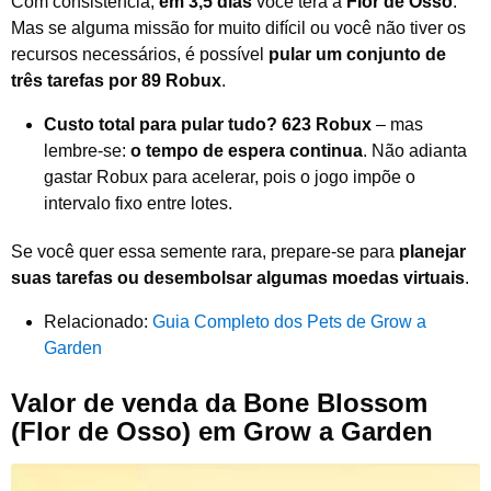
Com consistência,
em 3,5 dias
você terá a
Flor de Osso
.
Mas se alguma missão for muito difícil ou você não tiver os
recursos necessários, é possível
pular um conjunto de
três tarefas por 89 Robux
.
Custo total para pular tudo? 623 Robux
– mas
lembre-se:
o tempo de espera continua
. Não adianta
gastar Robux para acelerar, pois o jogo impõe o
intervalo fixo entre lotes.
Se você quer essa semente rara, prepare-se para
planejar
suas tarefas ou desembolsar algumas moedas virtuais
.
Relacionado:
Guia Completo dos Pets de Grow a
Garden
Valor de venda da Bone Blossom
(Flor de Osso) em Grow a Garden