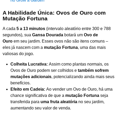
no Grow a Garden
A Habilidade Única: Ovos de Ouro com
Mutação Fortuna
A cada
5 a 13 minutos
(intervalo aleatório entre 300 e 788
segundos), sua
Gansa Dourada
botará um
Ovo de
Ouro
em seu jardim. Esses ovos não são itens comuns –
eles já nascem com a
mutação Fortuna
, uma das mais
valiosas do jogo.
Colheita Lucrativa:
Assim como plantas normais, os
Ovos de Ouro podem ser colhidos e
também sofrem
mutações adicionais
, potencializando ainda mais seus
benefícios.
Efeito em Cadeia:
Ao vender um Ovo de Ouro, há uma
chance significativa de que a
mutação Fortuna
seja
transferida para
uma fruta aleatória
no seu jardim,
aumentando seu valor de venda.