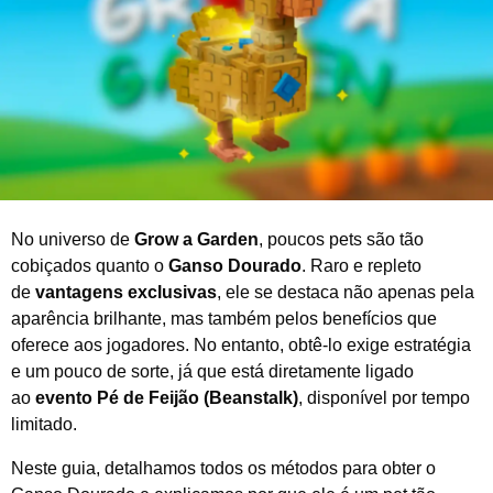
d
e
2
0
2
6
No universo de
Grow a Garden
, poucos pets são tão
cobiçados quanto o
Ganso Dourado
. Raro e repleto
de
vantagens exclusivas
, ele se destaca não apenas pela
aparência brilhante, mas também pelos benefícios que
oferece aos jogadores. No entanto, obtê-lo exige estratégia
e um pouco de sorte, já que está diretamente ligado
ao
evento Pé de Feijão (Beanstalk)
, disponível por tempo
limitado.
Neste guia, detalhamos todos os métodos para obter o