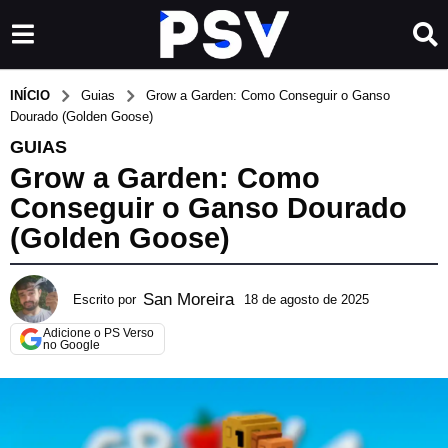
INÍCIO
Guias
Grow a Garden: Como Conseguir o Ganso
Dourado (Golden Goose)
GUIAS
Grow a Garden: Como
Conseguir o Ganso Dourado
(Golden Goose)
San Moreira
Escrito por
18 de agosto de 2025
3
0
Adicione o PS Verso
d
no Google
e
m
a
i
o